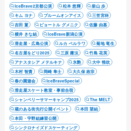
IceBrave2京都公演
松本 悠輝
柴山 歩
キム ヨナ
ブルームオンアイス
三笠宮杯
吉田 菫
ピョートル グメニク
佐藤 由基
横井 きな結
IceBrave新潟公演
滑走屋・広島公演
ルカ ベルラワ
菊地 竜生
名古屋をどり2025
三原 庸汰
竹島 花英
アナスタシア メテルキナ
氷艶
大中 惟吹
木村 智貴
岡崎 隼士
大久保 政宗
春の園遊会
IceBraveSpecial
滑走屋スケート教室・事前合宿
シャンペリーサマーキャンプ2025
The MELT
蔵のある街先行公開イベント
本田 望結
本田・宇野組練習公開
シンクロナイズドスケーティング