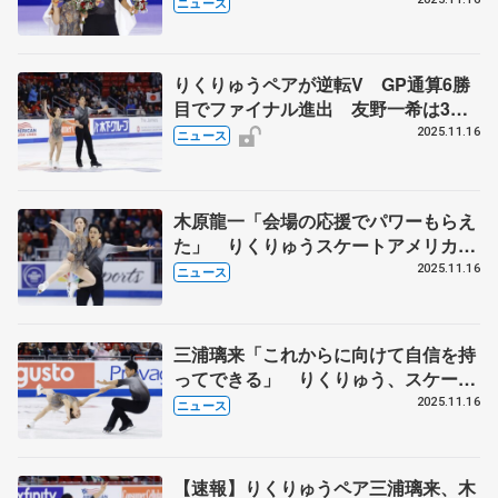
ー
ニュース
りくりゅうペアが逆転V GP通算6勝
目でファイナル進出 友野一希は3位
表彰台 女子SPで渡辺倫果トップ
2025.11.16
ニュース
スケートアメリカ第2日
木原龍一「会場の応援でパワーもらえ
た」 りくりゅうスケートアメリカ優
勝インタビュー
2025.11.16
ニュース
三浦璃来「これからに向けて自信を持
ってできる」 りくりゅう、スケート
アメリカ優勝インタビュー
2025.11.16
ニュース
【速報】りくりゅうペア三浦璃来、木