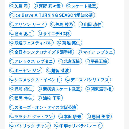
矢島 司
河野 莉々愛
スケート教室
Ice Brave A TURNING SEASON愛知公演
アリソン リード
矢島 榛乃
山田 琉伸
窪田 あこ
サイニチHD杯
浪速フェスティバル
菊池 英仁
全日本シンクロナイズド選手権
マイア シブタニ
アレックス シブタニ
北京五輪
平昌五輪
ボーヤン ジン
越智 菜波
シスメックス・イベント
デニス バシリエフス
沢浦 侑仁
新横浜スケート教室
関東選手権
松岡 隼矢
浦松 千聖
スターズ・オン・アイス大阪公演
ララナキ グットマン
本田 紗来
恩田 美栄
パトリック チャン
冬季オリパラパレード