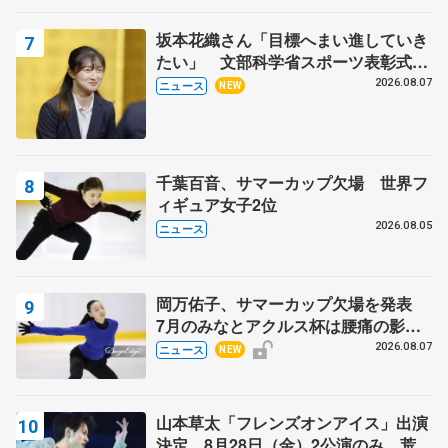
坂本花織さん「目標へまい進していき
たい」 文部科学省スポーツ表彰式で
代表謝辞
2026.08.07
ニュース
NEW
千葉百音、サマーカップ欠場 世界フ
ィギュア女子2位
2026.08.05
ニュース
岡万佑子、サマーカップ欠場を発表
7月のみなとアクルス杯は腰痛の影響
で
2026.08.07
ニュース
NEW
山本草太「フレンズオンアイス」出演
決定 8月28日（金）2公演のみ 荒川