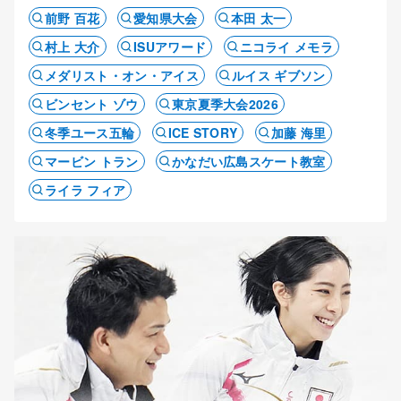
前野 百花
愛知県大会
本田 太一
村上 大介
ISUアワード
ニコライ メモラ
メダリスト・オン・アイス
ルイス ギブソン
ビンセント ゾウ
東京夏季大会2026
冬季ユース五輪
ICE STORY
加藤 海里
マービン トラン
かなだい広島スケート教室
ライラ フィア