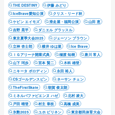
THE DESTINY
伊藤 みどり
IceBrave愛知公演
クリス・リード杯
ケビン エイモズ
滑走屋・福岡公演
山田 恵
吉野 晃平
ダニエル グラッスル
東京夏季大会2025
ジェーソン ブラウン
立神 杏士郎
横井 ゆは菜
Ice Brave
ＩＧアリーナ開業式典
樋渡 知樹
唐川 常人
山下 珂歩
宮本 賢二
木科 雄登
ニキータ ボロディン
永田 裕人
CSゴールデンスピン
ネーサン チェン
TheFirstSkate
朝賀 俊太朗
ミネルバファビエンヌ ハゼ
北村 凌大
戸田 晴登
村主 章枝
高橋 成美
氷艶2025
ユホ ピリネン
東京都民体育大会