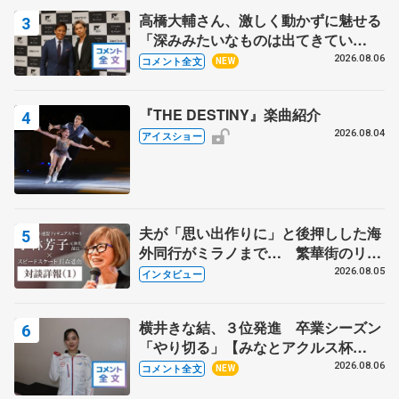
高橋大輔さん、激しく動かずに魅せる
「深みみたいなものは出てきてい
る？」 〝兄さん〟と慕うレジェンド
2026.08.06
コメント全文
NEW
野村忠宏さんと和気あいあい
『THE DESTINY』楽曲紹介
2026.08.04
アイスショー
夫が「思い出作りに」と後押しした海
外同行がミラノまで… 繁華街のリン
クでは不良のお兄さんも味方に 小林
2026.08.05
インタビュー
芳子さんが振り返るスケート人生
横井きな結、３位発進 卒業シーズン
「やり切る」【みなとアクルス杯
SP】
2026.08.06
コメント全文
NEW