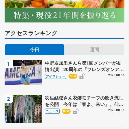
アクセスランキング
今日
週間
中野友加里さんら第1回メンバーが友
情出演 20周年の「フレンズオンアイ
ス」 宮本賢二さん、有川梨絵さん、
2026.08.06
アイスショー
NEW
田村岳斗さんも
羽生結弦さん衣装モチーフの吹き流し
を公開 今年は「春よ、来い」、仙台
の瑞鳳殿
2026.08.06
ニュース
NEW