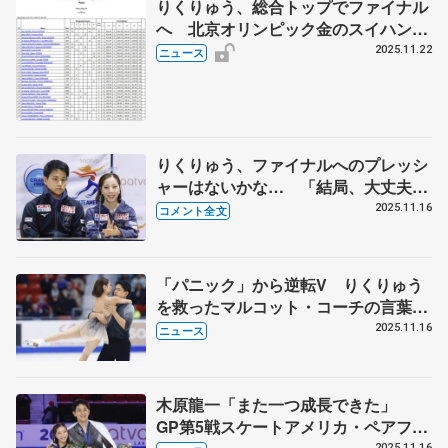
りくりゅう、総合トップでファイナル
へ 北京オリンピック金のスイハン進
出逃す GPシリーズ6戦終了でペア上
2025.11.22
ニュース
位6組が決定
りくりゅう、ファイナルへのプレッシ
ャーはないかな… 「結局、大丈夫だ
からっていう風に思えればいい」【
2025.11.16
コメント全文
GP第5戦スケートアメリカ・ペアフリ
ー】
「パニック」から逆転V りくりゅう
を救ったマルコット・コーチの言葉
GP第5戦スケートアメリカ
2025.11.16
ニュース
木原龍一「また一つ成長できた」
GP第5戦スケートアメリカ・ペアフリ
2025.11.16