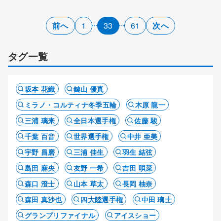
前へ
1
33
61
次へ
タグ一覧
坂本 花織
鍵山 優真
ミラノ・コルティナ冬季五輪
木原 龍一
三浦 璃来
全日本選手権
佐藤 駿
千葉 百音
世界選手権
中井 亜美
宇野 昌磨
三浦 佳生
羽生 結弦
島田 麻央
友野 一希
吉田 唄菜
森口 澄士
山本 草太
長岡 柚奈
森田 真沙也
四大陸選手権
中田 璃士
グランプリファイナル
アイスショー