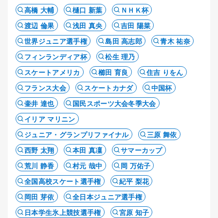
高橋 大輔
樋口 新葉
ＮＨＫ杯
渡辺 倫果
浅田 真央
吉田 陽菜
世界ジュニア選手権
島田 高志郎
青木 祐奈
フィンランディア杯
松生 理乃
スケートアメリカ
櫛田 育良
住吉 りをん
フランス大会
スケートカナダ
中国杯
壷井 達也
国民スポーツ大会冬季大会
イリア マリニン
ジュニア・グランプリファイナル
三原 舞依
西野 太翔
本田 真凜
サマーカップ
荒川 静香
村元 哉中
岡 万佑子
全国高校スケート選手権
紀平 梨花
岡田 芽依
全日本ジュニア選手権
日本学生氷上競技選手権
宮原 知子