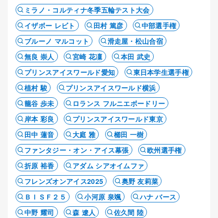
ミラノ・コルティナ冬季五輪テスト大会
イザボー レビト
田村 篤彦
中部選手権
ブルーノ マルコット
滑走屋・松山合宿
無良 崇人
宮崎 花凜
本田 武史
プリンスアイスワールド愛知
東日本学生選手権
植村 駿
プリンスアイスワールド横浜
籠谷 歩未
ロランス フルニエボードリー
岸本 彩良
プリンスアイスワールド東京
田中 蓮音
大庭 雅
櫛田 一樹
ファンタジー・オン・アイス幕張
欧州選手権
折原 裕香
アダム シアオイムファ
フレンズオンアイス2025
奥野 友莉菜
ＢＩＳＦ２５
小河原 泉颯
ハナ バース
中野 耀司
森 遼人
佐久間 陸