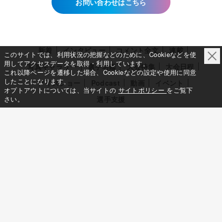
お問い合わせはこちら
新着
インタビュー
コメント全文
連載
このサイトでは、利用状況の把握などのために、Cookieなどを使
用してアクセスデータを取得・利用しています。
写真ギャラリー
選手名鑑
大会特集
大会日程
これ以降ページを遷移した場合、Cookieなどの設定や使用に同意
したことになります。
アイスショー
Podcast
動画
イベント
オプトアウトについては、当サイトの
サイトポリシー
をご覧下
さい。
選手支援
このサイトについて
メディア立ち上げへの想い
サイトポリシー
利用規約
利用者情報の外部送信について
特定商取引法に基づく表示について
Deep Edge
一般社団法人共同通信社