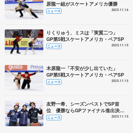
原龍一組がスケートアメリカ優勝
2025.11.16
ニュース
りくりゅう、ミスは「実質二つ」
GP第5戦スケートアメリカ・ペアSP
2025.11.15
ニュース
木原龍一「不安が少し出ていた」
GP第5戦スケートアメリカ・ペアSP
2025.11.15
ニュース
友野一希、シーズンベストでSP首
位 優勝ならGPファイナル進出決
定 壷井達也6位、 りくりゅうペア
2025.11.15
ニュース
は2位発進 スケートアメリカ開幕