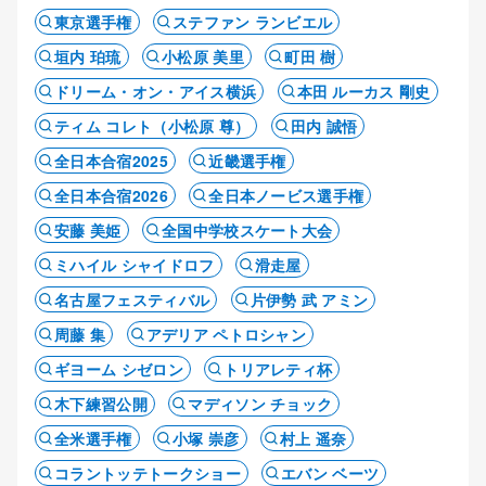
東京選手権
ステファン ランビエル
垣内 珀琉
小松原 美里
町田 樹
ドリーム・オン・アイス横浜
本田 ルーカス 剛史
ティム コレト（小松原 尊）
田内 誠悟
全日本合宿2025
近畿選手権
全日本合宿2026
全日本ノービス選手権
安藤 美姫
全国中学校スケート大会
ミハイル シャイドロフ
滑走屋
名古屋フェスティバル
片伊勢 武 アミン
周藤 集
アデリア ペトロシャン
ギヨーム シゼロン
トリアレティ杯
木下練習公開
マディソン チョック
全米選手権
小塚 崇彦
村上 遥奈
コラントッテトークショー
エバン ベーツ