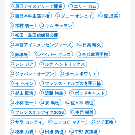
辰巳アイスアリーナ開業
エリー カム
西日本学生選手権
ダニー オシェイ
森 成美
木村 碧一
キム チェヨン
櫛田・島田組練習公開
神宮アイスメッセンジャーズ
日高 晴久
飯塚杯
パイパー ギレス
全兵庫選手権
シン ジア
ルナ ヘンドリックス
ジャパン・オープン
ポール ポワリエ
イ ヘイン
フランス・アルプス冬季五輪
杉山 匠海
近藤 尚生
ポッドキャスト
小林 宏一
泉 篤杜
佐々木 晴也
フレンズオンアイス2026
中西 樹希
サラ コンティ
ニッコロ マチー
ソチ五輪
穂積 乃愛
田邊 拓也
中野 友加里