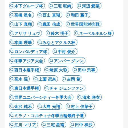
木下グループ杯
三宅 咲綺
河辺 愛菜
高橋 星名
西山 真瑚
和田 薫子
山下 真瑚
織田 信成
世界国別対抗戦
アリサ リュウ
鈴木 明子
ネーベルホルン杯
本郷 理華
みなとアクルス杯
ロンバルディア杯
中村 俊介
冬季アジア大会
アンバー グレン
西日本選手権
蛯原 大弥
田中 刑事
高木 謡
上薗 恋奈
吉岡 希
東日本選手権
チャ ジュンファン
世界ユニバーシティー冬季大会
清水 咲衣
金沢 純禾
大島 光翔
村上 佳菜子
ミラノ・コルティナ冬季五輪最終予選
江川 マリア
三宅 星南
田中 梓沙