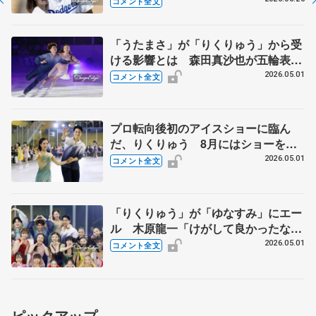
コメント全文
「うたまさ」が「りくりゅう」から受
ける影響とは 森田真沙也が五輪表彰
式で木原龍一にかけられた言葉 【ブ
2026.05.01
コメント全文
ルームオンアイス】
プロ転向後初のアイスショーに臨ん
だ、りくりゅう 8月にはショーを初
プロデュース「2人で話し出すと結
2026.05.01
コメント全文
構、止まらない」 【ブルームオンア
イス】
「りくりゅう」が「ゆなすみ」にエー
ル 木原龍一「けがして良かったなと
思える日必ず来る」 【ブルームオン
2026.05.01
コメント全文
アイス】
ピックアップ