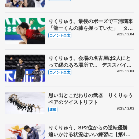
い」【GPファイナル･ペアフリー】
りくりゅう、最後のポーズで三浦璃来
「龍一くんの膝を握っていた」 タイ
ミングがずれて手を付きそうになり、
2025.12.04
コメント全文
木原龍一「俺、抑えたから」 【GP
ファイナル･ペアSP】
りくりゅう、会場の名古屋は2人にと
って縁のある場所で... デススパイラ
ルのレベル確認は「0から数えるみた
2025.12.03
コメント全文
いな」 【GPファイナル公式練習】
思い出とこだわりの武器 りくりゅう
ペアのツイストリフト
2025.12.02
連載
りくりゅう、SP2位からの逆転優勝
追いかける状況はいい練習に【第4回