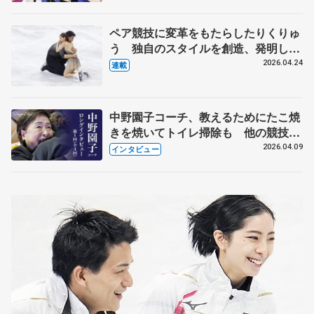
化
ペア競技に変革をもたらしたりくりゅ
う 独自のスタイルを創造、発明した
【引退発表後②】
2026.04.24
連載
中野園子コーチ、教えるためにたこ焼
きを焼いてトイレ掃除も 他の競技に
も通用するという坂本花織の筋肉
2026.04.09
インタビュー