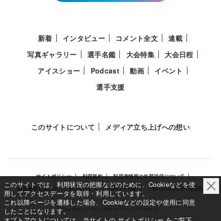
新着
インタビュー
コメント全文
連載
写真ギャラリー
選手名鑑
大会特集
大会日程
アイスショー
Podcast
動画
イベント
選手支援
このサイトについて
メディア立ち上げへの想い
サイトポリシー
利用規約
利用者情報の外部送信について
このサイトでは、利用状況の把握などのために、Cookieなどを使
特定商取引法に基づく表示について
Deep Edge
一般社団法人共同通信社
用してアクセスデータを取得・利用しています。
これ以降ページを遷移した場合、Cookieなどの設定や使用に同意
したことになります。
Copy Right © KYODO NEWS All RIGHTS RESERVED.
オプトアウトについては、当サイトの
サイトポリシー
をご覧下