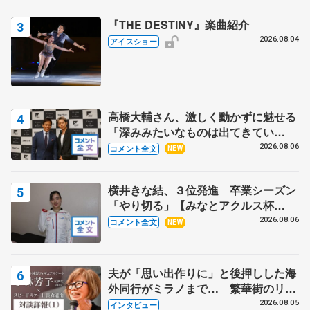
『THE DESTINY』楽曲紹介
2026.08.04
アイスショー
高橋大輔さん、激しく動かずに魅せる
「深みみたいなものは出てきてい
る？」 〝兄さん〟と慕うレジェンド
2026.08.06
コメント全文
NEW
野村忠宏さんと和気あいあい
横井きな結、３位発進 卒業シーズン
「やり切る」【みなとアクルス杯
SP】
2026.08.06
コメント全文
NEW
夫が「思い出作りに」と後押しした海
外同行がミラノまで… 繁華街のリン
クでは不良のお兄さんも味方に 小林
2026.08.05
インタビュー