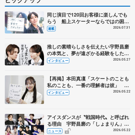
同じ演目で120回お客様に楽しんでも
らう 船上スケーターならではの困難
とは 影響あったPIW前キャプテン松
2026.07.31
連載
永さんの存在
推しの素晴らしさを伝えたい宇野昌磨
の本気と、夢が遠ざかる経験をした本
田真凜の覚悟
2026.05.27
インタビュー
【再掲】本田真凜「スケートのことも
私のことも、一番の理解者は彼」 引
退時の単独インタビューで語った競技
2026.05.22
インタビュー
人生や家族、恋人、これからの夢…
アイスダンスが〝戦国時代〟と呼ばれ
る理由 宇野昌磨の「しょまりん」ら
実力者が相次いで参戦 国内の競争激
2026.05.22
ニュース