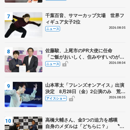
芳子さんが振り返るスケート人生
千葉百音、サマーカップ欠場 世界フ
ィギュア女子2位
2026.08.05
ニュース
佐藤駿、上尾市のPR大使に任命
「ご飯がおいしく、住みやすいのが魅
力」
2026.08.04
ニュース
山本草太「フレンズオンアイス」出演
決定 8月28日（金）2公演のみ 荒川
静香さんプロデュース、20周年のアイ
2026.08.05
アイスショー
スショー
高橋大輔さん、金3つの迫力を感嘆
自身のメダルは「どちらに？」 〝リ