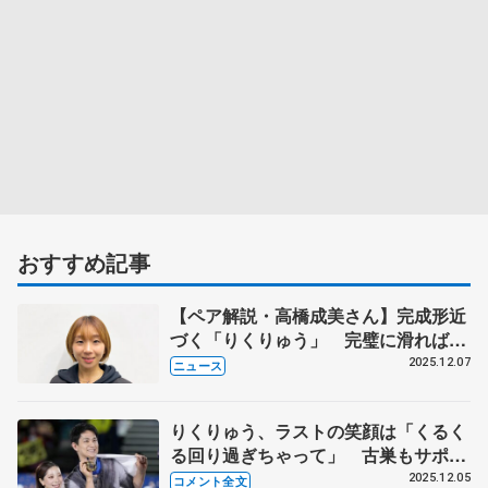
おすすめ記事
【ペア解説・高橋成美さん】完成形近
づく「りくりゅう」 完璧に滑ればオ
リンピックも金メダル
2025.12.07
ニュース
りくりゅう、ラストの笑顔は「くるく
る回り過ぎちゃって」 古巣もサポー
ト、五輪へ「こうして表彰台に戻りた
2025.12.05
コメント全文