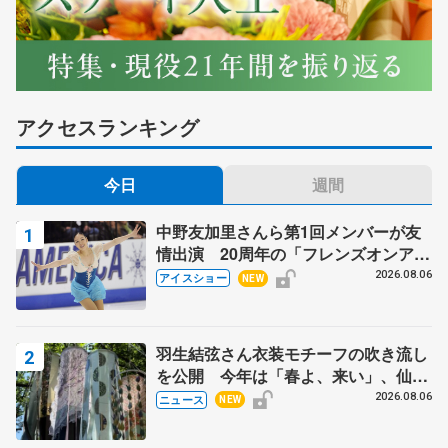
アクセスランキング
今日
週間
中野友加里さんら第1回メンバーが友
情出演 20周年の「フレンズオンアイ
ス」 宮本賢二さん、有川梨絵さん、
2026.08.06
アイスショー
NEW
田村岳斗さんも
羽生結弦さん衣装モチーフの吹き流し
を公開 今年は「春よ、来い」、仙台
の瑞鳳殿
2026.08.06
ニュース
NEW