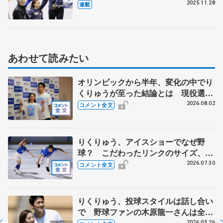
GPスケートアメリカ（上）】
2025.11.28
連載
あわせて読みたい
オリンピックから半年、変化の中でり
くりゅうが至った結論とは 現役選手
みたいな今の生活に「引退したんだよ
2026.08.02
コメント全文
ね？」 【THE DESTINY千秋楽】
りくりゅう、アイスショーでなぜ野
球？ こだわったリンクのサイズ、試
合同様の迫力を 【THE DESTINYリ
2026.07.30
コメント全文
ハーサル後 】
りくりゅう、投球スタイルは話し合い
で 野球ファンの木原龍一さんは全て
に感動 【ドジャース戦始球式】
2026.05.26