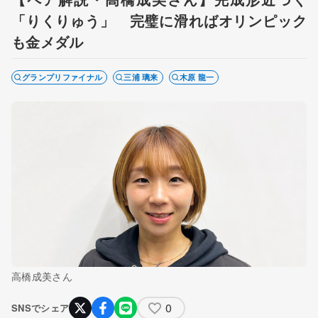
「りくりゅう」 完璧に滑ればオリンピック
も金メダル
グランプリファイナル
三浦 璃来
木原 龍一
高橋成美さん
0
SNSでシェア