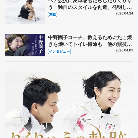
ペア競技に変革をもたらしたりくりゅ
う 独自のスタイルを創造、発明した
【引退発表後②】
2026.04.24
連載
中野園子コーチ、教えるためにたこ焼
きを焼いてトイレ掃除も 他の競技に
も通用するという坂本花織の筋肉
2026.04.09
インタビュー