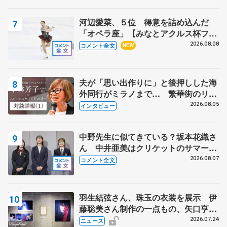
河辺愛菜、５位 得意を詰め込んだ
「オペラ座」【みなとアクルス杯フリ
ー】
2026.08.08
コメント全文
NEW
夫が「思い出作りに」と後押しした海
外同行がミラノまで… 繁華街のリン
クでは不良のお兄さんも味方に 小林
2026.08.05
インタビュー
芳子さんが振り返るスケート人生
中野先生に似てきている？坂本花織さ
ん 中井亜美はクリケットのサマーキ
ャンプに 島田麻央はたくさん試合に
2026.08.07
コメント全文
出て国際大会へ【文部科学省スポーツ
表彰式】
羽生結弦さん、珠玉の衣装を展示 伊
藤聡美さん制作の一点もの、矢口亨さ
んが撮影
2026.07.24
ニュース