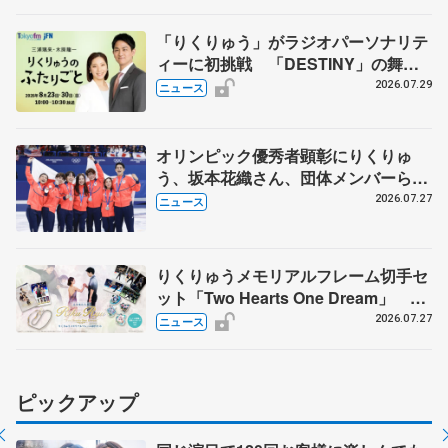
「りくりゅう」がラジオパーソナリテ
ィーに初挑戦 「DESTINY」の舞台
裏エピソードも
2026.07.29
ニュース
オリンピック優秀者顕彰にりくりゅ
う、坂本花織さん、団体メンバーら
8月7日に文科省が表彰式、ブルーノ・
2026.07.27
ニュース
マルコット、中野園子らコーチも
りくりゅうメモリアルフレーム切手セ
ット「Two Hearts One Dream」 受
注生産、7月29日受け付け開始
2026.07.27
ニュース
ピックアップ