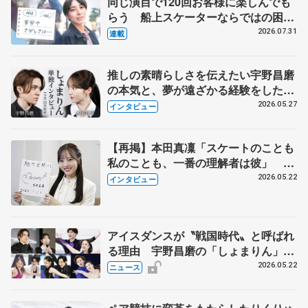
同じ演目で120回お客様に楽しんでも
らう 船上スケーターならではの困難
とは 影響あったPIW前キャプテン松
2026.07.31
連載
永さんの存在
推しの素晴らしさを伝えたい宇野昌磨
の本気と、夢が遠ざかる経験をした本
田真凜の覚悟
2026.05.27
インタビュー
【再掲】本田真凜「スケートのことも
私のことも、一番の理解者は彼」 引
退時の単独インタビューで語った競技
2026.05.22
インタビュー
人生や家族、恋人、これからの夢…
アイスダンスが〝戦国時代〟と呼ばれ
る理由 宇野昌磨の「しょまりん」ら
実力者が相次いで参戦 国内の競争激
2026.05.22
ニュース
化