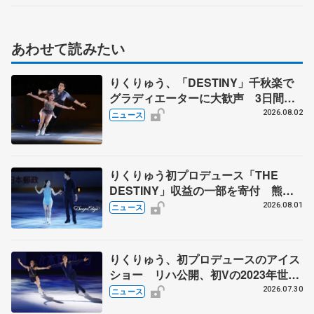
ファイナル･ペアSP】
あわせて読みたい
りくりゅう、「DESTINY」千秋楽で
グラディエーターに大歓声 3日間の
計4公演で延べ約１万8千人動員、三浦
2026.08.02
ニュース
璃来さん感極まる
りくりゅう初プロデュース「THE
DESTINY」収益の一部を寄付 熊本
地震、被災者支援
2026.08.01
ニュース
りくりゅう、初プロデュースのアイス
ショー リハ公開、初Vの2023年世界
選手権のSP披露 ハゼボロ、チョク
2026.07.30
ニュース
ベイら豪華メンバーが来日