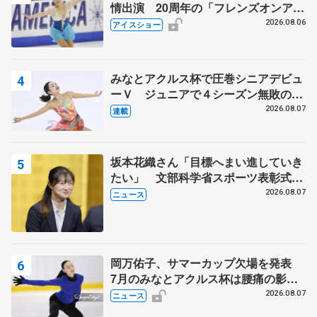
情出演 20周年の「フレンズオンアイ
ス」 宮本賢二さん、有川梨絵さん、
2026.08.06
アイスショー
田村岳斗さんも
みなとアクルス杯で圧巻シニアデビュ
ーＶ ジュニアで４シーズン無敗の島
田麻央
2026.08.07
連載
坂本花織さん「目標へまい進していき
たい」 文部科学省スポーツ表彰式で
代表謝辞
2026.08.07
ニュース
岡万佑子、サマーカップ欠場を発表
7月のみなとアクルス杯は腰痛の影響
で
2026.08.07
ニュース