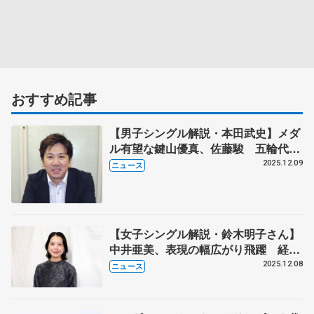
おすすめ記事
【男子シングル解説・本田武史】メダ
ル有望な鍵山優真、佐藤駿 五輪代表
３枠目争いは三浦佳生か友野一希か
2025.12.09
ニュース
【女子シングル解説・鈴木明子さん】
中井亜美、表現の幅広がり飛躍 経験
生かした坂本花織
2025.12.08
ニュース