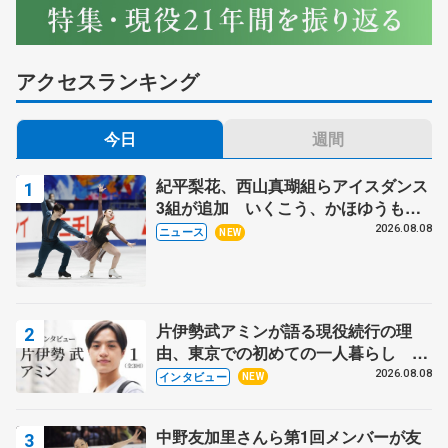
アクセスランキング
今日
週間
紀平梨花、西山真瑚組らアイスダンス
3組が追加 いくこう、かほゆうも、
木下グループ杯
2026.08.08
ニュース
NEW
片伊勢武アミンが語る現役続行の理
由、東京での初めての一人暮らし 注
目スケーターの「今」に迫る
2026.08.08
インタビュー
NEW
中野友加里さんら第1回メンバーが友