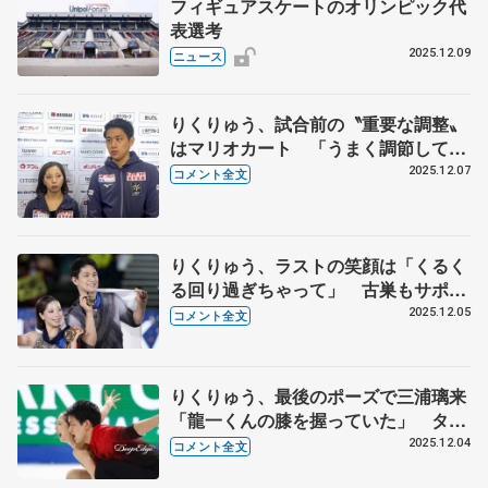
フィギュアスケートのオリンピック代
表選考
2025.12.09
ニュース
りくりゅう、試合前の〝重要な調整〟
はマリオカート 「うまく調節して、
璃来ちゃんが勝てるように」【GPフ
2025.12.07
コメント全文
ァイナル一夜明け】
りくりゅう、ラストの笑顔は「くるく
る回り過ぎちゃって」 古巣もサポー
ト、五輪へ「こうして表彰台に戻りた
2025.12.05
コメント全文
い」【GPファイナル･ペアフリー】
りくりゅう、最後のポーズで三浦璃来
「龍一くんの膝を握っていた」 タイ
ミングがずれて手を付きそうになり、
2025.12.04
コメント全文
木原龍一「俺、抑えたから」 【GP