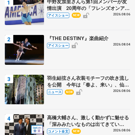
中野友加里さんら第1回メンバーが友
情出演 20周年の「フレンズオンアイ
ス」 宮本賢二さん、有川梨絵さん、
2026.08.06
アイスショー
NEW
田村岳斗さんも
『THE DESTINY』楽曲紹介
2026.08.04
アイスショー
羽生結弦さん衣装モチーフの吹き流し
を公開 今年は「春よ、来い」、仙台
の瑞鳳殿
2026.08.06
ニュース
NEW
高橋大輔さん、激しく動かずに魅せる
「深みみたいなものは出てきてい
る？」 〝兄さん〟と慕うレジェンド
2026.08.06
コメント全文
NEW