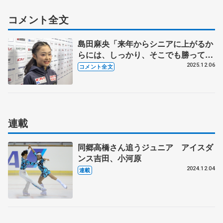
コメント全文
島田麻央「来年からシニアに上がるか
らには、しっかり、そこでも勝ってい
きたいと思っている」【ジュニアGP
2025.12.06
コメント全文
ファイナル一夜明け】
連載
同郷高橋さん追うジュニア アイスダ
ンス吉田、小河原
2024.12.04
連載