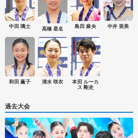
中田 璃士
島田 麻央
中井 亜美
高橋 星名
和田 薫子
清水 咲衣
本田 ルーカ
ス 剛史
過去大会