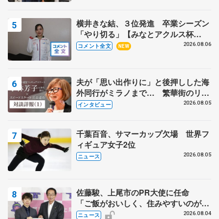
野村忠宏さんと和気あいあい
横井きな結、３位発進 卒業シーズン
「やり切る」【みなとアクルス杯
SP】
2026.08.06
コメント全文
NEW
夫が「思い出作りに」と後押しした海
外同行がミラノまで… 繁華街のリン
クでは不良のお兄さんも味方に 小林
2026.08.05
インタビュー
芳子さんが振り返るスケート人生
千葉百音、サマーカップ欠場 世界フ
ィギュア女子2位
2026.08.05
ニュース
佐藤駿、上尾市のPR大使に任命
「ご飯がおいしく、住みやすいのが魅
力」
2026.08.04
ニュース