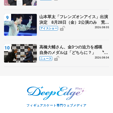
山本草太「フレンズオンアイス」出演
決定 8月28日（金）2公演のみ 荒川
静香さんプロデュース、20周年のアイ
2026.08.05
アイスショー
スショー
高橋大輔さん、金3つの迫力を感嘆
自身のメダルは「どちらに？」 〝リ
ス兄弟〟オリンピック3連覇の野村忠
2026.08.04
ニュース
宏さんと対談
フィギュアスケート専門ウェブメディア