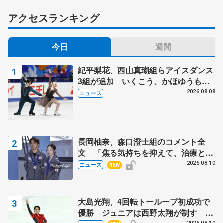
アクセスランキング
今日
週間
紀平梨花、西山真瑚組らアイスダンス
3組が追加 いくこう、かほゆうも、
木下グループ杯
2026.08.08
ニュース
長岡柚奈、森口澄士組のコメント全
文 「焦る気持ちを抑えて、治療とリ
ハビリに専念」、木下グループ杯辞退
2026.08.10
ニュース
NEW
で
大島光翔、4回転トーループ初成功で
優勝 ジュニアは西野太翔が制す 関
2026.08.10