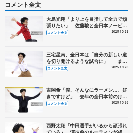
コメント全文
大島光翔「より上を目指して全力で頑
張りたい」 佐藤駿と全日本ノービス
Bで滑った思い入れがある会場 【東
2025.10.28
コメント全文
日本選手権男子フリー】
三宅星南、全日本は「自分の新しい道
を切り開けるような試合に」 まだ
まだ伸びしろあり成長できる【東日本
2025.10.28
コメント全文
選手権男子フリー】
吉岡希「僕、そんなにラーメン…。好
きですけど」 去年の全日本前のけが
から食事だったり気をつけて 【東日
2025.10.26
コメント全文
本選手権男子フリー】
西野太翔「中田選手がいるから頑張れ
ている」 演技前のルーティンが成功