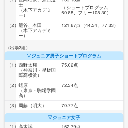
士
（ショートプログラム
（木下アカデミ
60.88、フリー108.30）
ー）
（2）
籠谷、本田
121.67点
（44.34、77.33）
（木下アカデミ
ー）
（出場2組）
▽ジュニア男子ショートプログラム
（1）
西野太翔
75.02点
（神奈川・星槎国
際高横浜）
（2）
蛯原
72.34点
（東京・駒場学園
高）
（3）
周藤
（明大）
70.77点
▽ジュニア女子
（1）
高木謡
162.79点