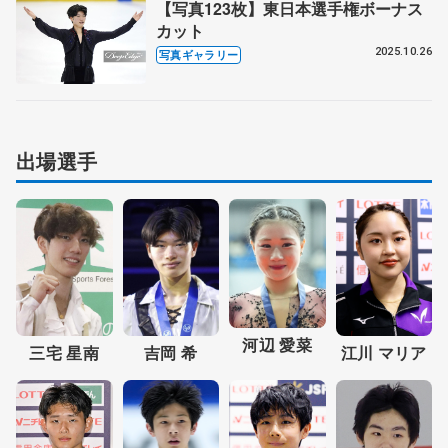
【写真123枚】東日本選手権ボーナス
カット
2025.10.26
写真ギャラリー
出場選手
河辺 愛菜
三宅 星南
吉岡 希
江川 マリア