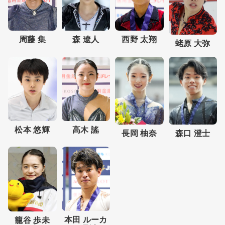
周藤 集
西野 太翔
森 遼人
蛯原 大弥
松本 悠輝
高木 謠
森口 澄士
長岡 柚奈
本田 ルーカ
籠谷 歩未