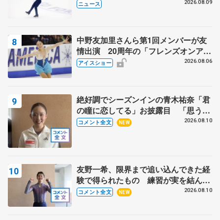
2026.08.09
ニュース
中野友加里さんら第1回メンバーが友
情出演 20周年の「フレンズオンアイ
ス」 宮本賢二さん、有川梨絵さん、
2026.08.06
アイスショー
田村岳斗さんも
絶好調でシーズンインの青木祐奈「君
の瞳に恋してる」お披露目 「思う人
を狙う…キャッチするような」【サマ
2026.08.10
コメント全文
NEW
ーカップ女子SP】
友野一希、限界まで追い込んできた経
験で得られたもの 練習が実を結んだ
アジアントロフィー 【サマーカップ
2026.08.10
コメント全文
NEW
男子SP】