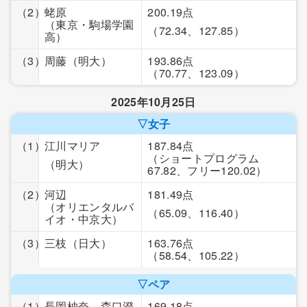
（2）
蛯原
200.19点
（東京・駒場学園
（72.34、127.85）
高）
（3）
周藤
（明大）
193.86点
（70.77、123.09）
2025年10月25日
▽女子
（1）
江川マリア
187.84点
（ショートプログラム
（明大）
67.82、フリー120.02）
（2）
河辺
181.49点
（オリエンタルバ
（65.09、116.40）
イオ・中京大）
（3）
三枝
（日大）
163.76点
（58.54、105.22）
▽ペア
（1）
長岡柚奈、森口澄
169.18点