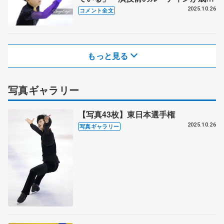
につながっている 【東日本選手権・
2025.10.26
コメント全文
ジュニア男子フリー】
もっと見る
写真ギャラリー
【写真43枚】東日本選手権
2025.10.26
写真ギャラリー