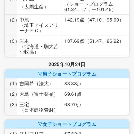
（ショートプログラム
（太陽生命）
61.34、フリー101.45）
（2）
中尾
142.19点
（47.10、95.09）
（埼玉アイスアリ
ーナＦＣ）
（3）
岩本
137.69点
（51.47、86.22）
（北海道・駒大苫
小牧高）
2025年10月24日
▽男子ショートプログラム
（1）
吉岡希
（法大）
83.38点
（2）
大島
（富士薬品）
69.61点
（3）
三宅
68.70点
（日本建物管財）
▽女子ショートプログラム
（1）
江川マリア
67.82点