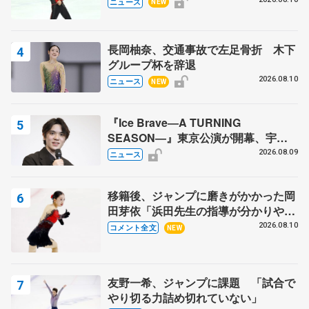
東サマートロフィー最終日
ニュース
NEW
長岡柚奈、交通事故で左足骨折 木下
グループ杯を辞退
2026.08.10
ニュース
NEW
『Ice Brave―A TURNING
SEASON―』東京公演が開幕、宇野
昌磨の『Ice Brave』にかける思いを
2026.08.09
ニュース
知る記事 5選
移籍後、ジャンプに磨きがかかった岡
田芽依「浜田先生の指導が分かりやす
く、しっくりくる」 苦戦中のオンラ
2026.08.10
コメント全文
NEW
イン課題は…【サマーカップ･ジュニ
ア女子SP】
友野一希、ジャンプに課題 「試合で
やり切る力詰め切れていない」