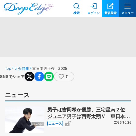
検索
ログイン
新規登録
メニュー
Top
大会特集
東日本選手権 2025
0
SNSでシェア
ニュース
男子は吉岡希が優勝、三宅星南２位
ジュニア男子は西野太翔Ｖ 東日本選
手権最終日
2025.10.26
ニュース