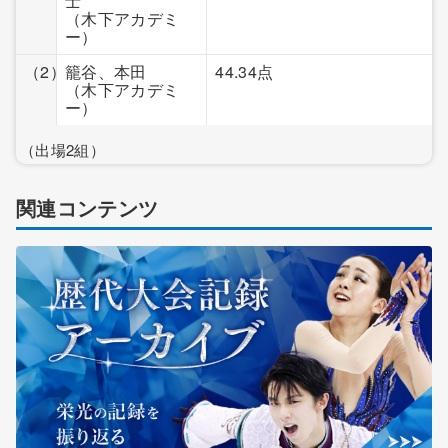
士
（木下アカデミ
ー）
（2）
籠谷、本田
44.34点
（木下アカデミ
ー）
（出場2組）
関連コンテンツ