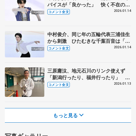
バイスが「良かった」 快く不在のポ
ジションを「やっちゃうよ！」【日本
2026.01.14
コメント全文
学生氷上競技選手権･男子フリー】
中村俊介、同じ年の五輪代表三浦佳生
から刺激 ひたむきな千葉百音は「練
習から尊敬するスケーター」【日本学
2026.01.14
コメント全文
生氷上競技選手権・男子SP】
三原庸汰、地元石川のリンク使えず
「新潟行ったり、福井行ったり」 憧
れ羽生結弦さんが開催したスケート教
2026.01.13
コメント全文
室手伝い「頑張らないと」【日本学生
氷上競技選手権･男子SP】
もっと見る
写真ギャラリー