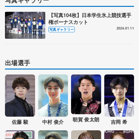
【写真104枚】日本学生氷上競技選手
権ボーナスカット
2026.01.11
写真ギャラリー
出場選手
朝賀 俊太朗
佐藤 駿
中村 俊介
吉岡 希