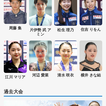
周藤 集
住吉 りをん
片伊勢 武 ア
松生 理乃
ミン
河辺 愛菜
清水 咲衣
横井 きな結
江川 マリア
過去大会