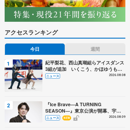
アクセスランキング
今日
週間
紀平梨花、西山真瑚組らアイスダンス
3組が追加 いくこう、かほゆうも、
木下グループ杯
2026.08.08
ニュース
『Ice Brave―A TURNING
SEASON―』東京公演が開幕、宇野
昌磨の『Ice Brave』にかける思いを
2026.08.09
ニュース
NEW
知る記事 5選