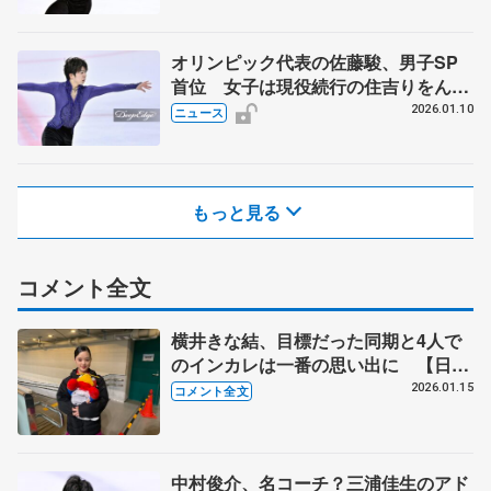
オリンピック代表の佐藤駿、男子SP
首位 女子は現役続行の住吉りをんが
トップ 日本学生フィギュア第1日
2026.01.10
ニュース
もっと見る
コメント全文
横井きな結、目標だった同期と4人で
のインカレは一番の思い出に 【日本
学生氷上競技選手権・女子SP】
2026.01.15
コメント全文
中村俊介、名コーチ？三浦佳生のアド