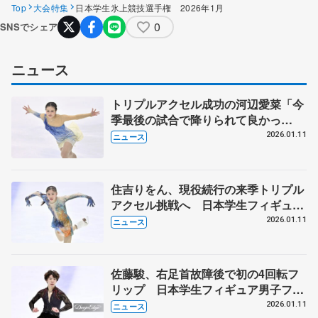
Top
大会特集
日本学生氷上競技選手権 2026年1月
0
SNSでシェア
ニュース
トリプルアクセル成功の河辺愛菜「今
季最後の試合で降りられて良かっ
た」 日本学生フィギュア女子フリー
2026.01.11
ニュース
住吉りをん、現役続行の来季トリプル
アクセル挑戦へ 日本学生フィギュア
女子フリー
2026.01.11
ニュース
佐藤駿、右足首故障後で初の4回転フ
リップ 日本学生フィギュア男子フリ
ー
2026.01.11
ニュース