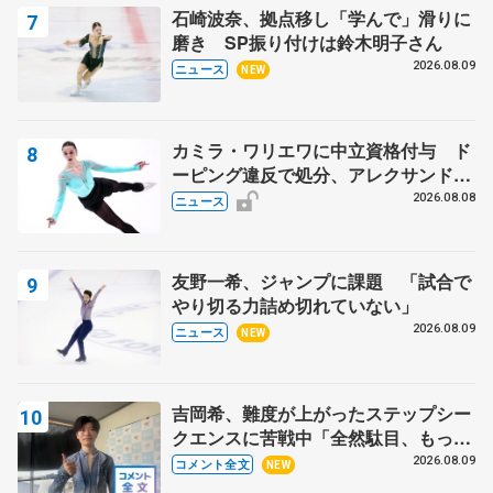
石崎波奈、拠点移し「学んで」滑りに
磨き SP振り付けは鈴木明子さん
2026.08.09
ニュース
NEW
カミラ・ワリエワに中立資格付与 ド
ーピング違反で処分、アレクサンド
ラ・イグナトワも
2026.08.08
ニュース
友野一希、ジャンプに課題 「試合で
やり切る力詰め切れていない」
2026.08.09
ニュース
NEW
吉岡希、難度が上がったステップシー
クエンスに苦戦中「全然駄目、もっと
いいエッジで踏めるようにしたいな」
2026.08.09
コメント全文
NEW
【サマーカップ男子SP】