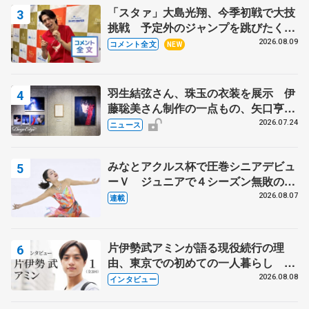
「スタァ」大島光翔、今季初戦で大技
挑戦 予定外のジャンプを跳びたくな
った理由とは… 【関東サマートロフ
2026.08.09
コメント全文
NEW
ィー男子ショート】
羽生結弦さん、珠玉の衣装を展示 伊
藤聡美さん制作の一点もの、矢口亨さ
んが撮影
2026.07.24
ニュース
みなとアクルス杯で圧巻シニアデビュ
ーＶ ジュニアで４シーズン無敗の島
田麻央
2026.08.07
連載
片伊勢武アミンが語る現役続行の理
由、東京での初めての一人暮らし 注
目スケーターの「今」に迫る
2026.08.08
インタビュー