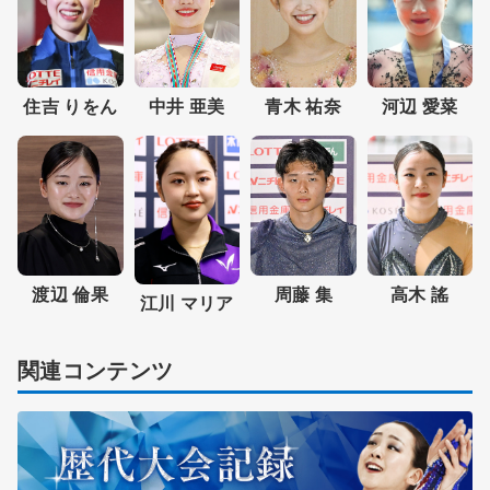
住吉 りをん
中井 亜美
青木 祐奈
河辺 愛菜
渡辺 倫果
周藤 集
高木 謠
江川 マリア
関連コンテンツ