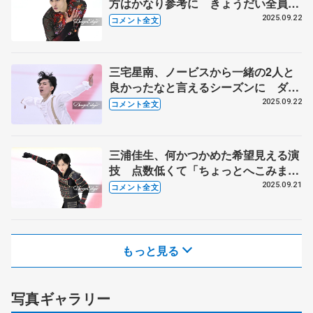
方はかなり参考に きょうだい全員に
音の文字「ピアノやバイオリン好き
2025.09.22
コメント全文
で」 【東京選手権ジュニア男子フリ
ー】
三宅星南、ノービスから一緒の2人と
良かったなと言えるシーズンに ダン
ス転向の島田高志郎、今季引退の木科
2025.09.22
コメント全文
雄登に「感謝しかない」 【東京選手
権男子フリー】
三浦佳生、何かつかめた希望見える演
技 点数低くて「ちょっとへこみま
す」が... 【東京選手権男子フリー】
2025.09.21
コメント全文
もっと見る
写真ギャラリー