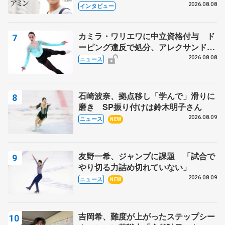
目スケーターの「今」に迫る
2026.08.08
インタビュー
カミラ・ワリエワに中立資格付与 ド
ーピング違反で処分、アレクサンド
ラ・イグナトワも
2026.08.08
ニュース
石崎波奈、拠点移し「学んで」滑りに
磨き SP振り付けは鈴木明子さん
2026.08.09
ニュース
NEW
友野一希、ジャンプに課題 「試合で
やり切る力詰め切れていない」
2026.08.09
ニュース
NEW
吉岡希、難度が上がったステップシー