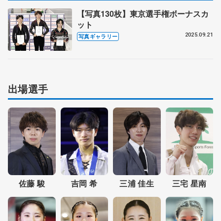
【写真130枚】東京選手権ボーナスカ
ット
2025.09.21
写真ギャラリー
出場選手
佐藤 駿
三浦 佳生
吉岡 希
三宅 星南