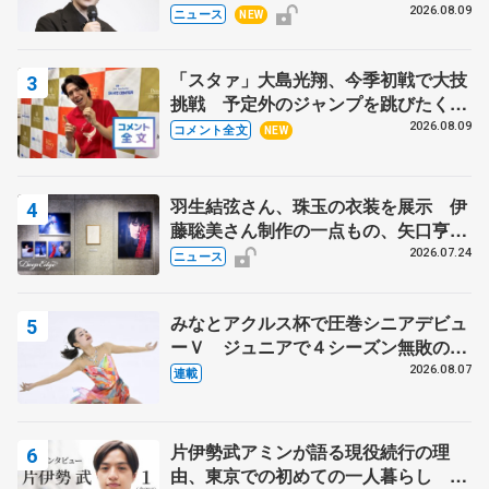
昌磨の『Ice Brave』にかける思いを
2026.08.09
ニュース
NEW
知る記事 5選
「スタァ」大島光翔、今季初戦で大技
挑戦 予定外のジャンプを跳びたくな
った理由とは… 【関東サマートロフ
2026.08.09
コメント全文
NEW
ィー男子ショート】
羽生結弦さん、珠玉の衣装を展示 伊
藤聡美さん制作の一点もの、矢口亨さ
んが撮影
2026.07.24
ニュース
みなとアクルス杯で圧巻シニアデビュ
ーＶ ジュニアで４シーズン無敗の島
田麻央
2026.08.07
連載
片伊勢武アミンが語る現役続行の理
由、東京での初めての一人暮らし 注