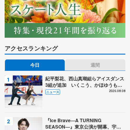
アクセスランキング
今日
週間
紀平梨花、西山真瑚組らアイスダンス
3組が追加 いくこう、かほゆうも、
木下グループ杯
2026.08.08
ニュース
『Ice Brave―A TURNING
SEASON―』東京公演が開幕、宇野