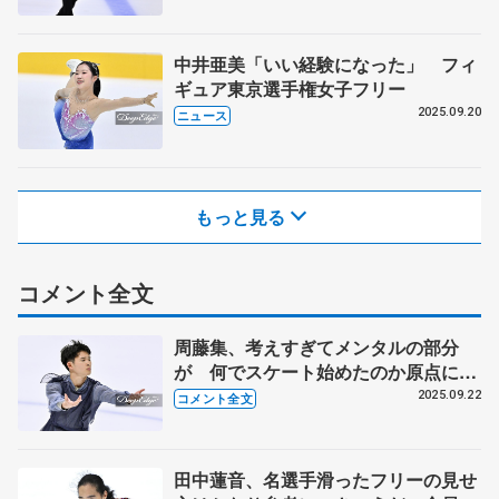
中井亜美「いい経験になった」 フィ
ギュア東京選手権女子フリー
2025.09.20
ニュース
もっと見る
コメント全文
周藤集、考えすぎてメンタルの部分
が 何でスケート始めたのか原点に戻
って... 【東京選手権ジュニア男子フ
2025.09.22
コメント全文
リー】
田中蓮音、名選手滑ったフリーの見せ