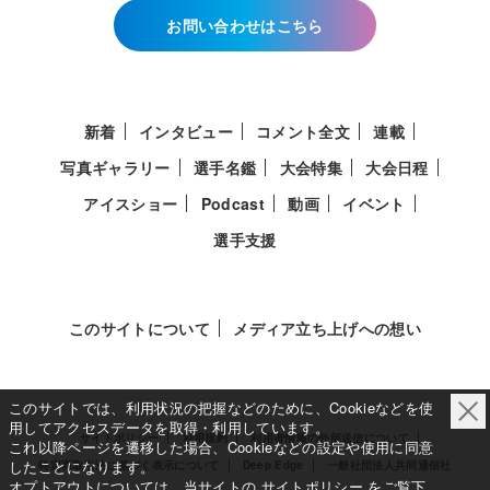
お問い合わせはこちら
新着
インタビュー
コメント全文
連載
写真ギャラリー
選手名鑑
大会特集
大会日程
アイスショー
Podcast
動画
イベント
選手支援
このサイトについて
メディア立ち上げへの想い
このサイトでは、利用状況の把握などのために、Cookieなどを使
用してアクセスデータを取得・利用しています。
サイトポリシー
利用規約
利用者情報の外部送信について
これ以降ページを遷移した場合、Cookieなどの設定や使用に同意
したことになります。
特定商取引法に基づく表示について
Deep Edge
一般社団法人共同通信社
オプトアウトについては、当サイトの
サイトポリシー
をご覧下