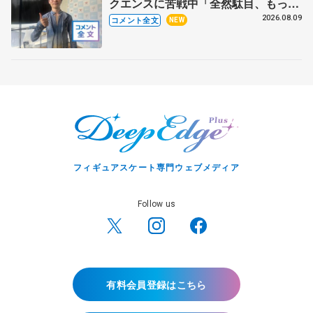
クエンスに苦戦中「全然駄目、もっと
いいエッジで踏めるようにしたいな」
2026.08.09
コメント全文
NEW
【サマーカップ男子SP】
フィギュアスケート専門ウェブメディア
Follow us
有料会員登録はこちら