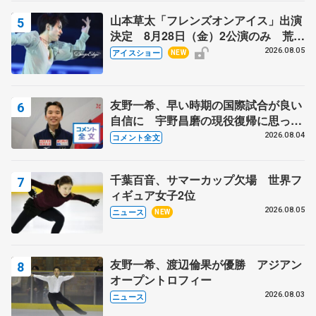
山本草太「フレンズオンアイス」出演
決定 8月28日（金）2公演のみ 荒川
静香さんプロデュース、20周年のアイ
2026.08.05
アイスショー
NEW
スショー
友野一希、早い時期の国際試合が良い
自信に 宇野昌磨の現役復帰に思って
いること 【アジアンオープントロフ
2026.08.04
コメント全文
ィーフリー後】
千葉百音、サマーカップ欠場 世界フ
ィギュア女子2位
2026.08.05
ニュース
NEW
友野一希、渡辺倫果が優勝 アジアン
オープントロフィー
2026.08.03
ニュース