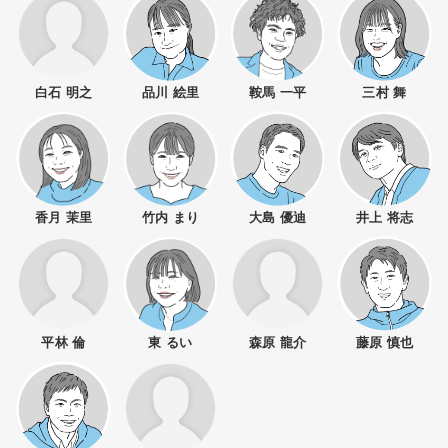
白石 明之
品川 絵里
鞍馬 一平
三村 舞
香月 茉里
竹内 まり
大島 優迪
井上 将志
平林 倫
東 るい
森原 龍介
藤原 慎也