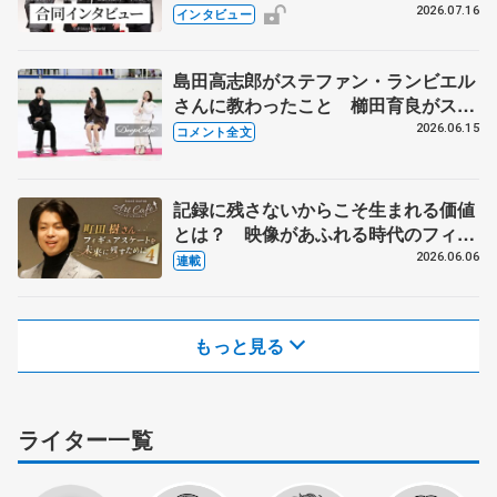
てみるなら、歌、ダンス、コント...？
2026.07.16
インタビュー
島田高志郎がステファン・ランビエル
さんに教わったこと 櫛田育良がスケ
ートを離れようと思った時 【イヨテ
2026.06.15
コメント全文
ツスポーツセンター閉館トーク】
記録に残さないからこそ生まれる価値
とは？ 映像があふれる時代のフィギ
ュアスケートをアーカイブする
2026.06.06
連載
もっと見る
ライター一覧