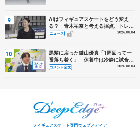
AIはフィギュアスケートをどう変え
る？ 青木祐奈と考える採点、トレー
ニングの未来
2026.08.04
ニュース
黒髪に戻った鍵山優真「1周回って一
番落ち着く」 休養中は冷静に試合を
観戦する機会にも
2026.08.03
コメント全文
フィギュアスケート専門ウェブメディア