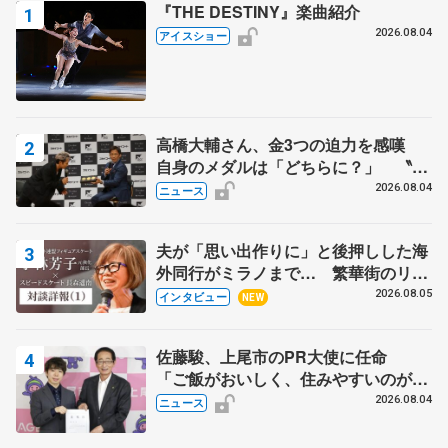
『THE DESTINY』楽曲紹介
2026.08.04
アイスショー
高橋大輔さん、金3つの迫力を感嘆
自身のメダルは「どちらに？」 〝リ
ス兄弟〟オリンピック3連覇の野村忠
2026.08.04
ニュース
宏さんと対談
夫が「思い出作りに」と後押しした海
外同行がミラノまで… 繁華街のリン
クでは不良のお兄さんも味方に 小林
2026.08.05
インタビュー
NEW
芳子さんが振り返るスケート人生
佐藤駿、上尾市のPR大使に任命
「ご飯がおいしく、住みやすいのが魅
力」
2026.08.04
ニュース