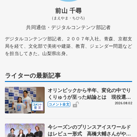
前山 千尋
(まえやま・ちひろ)
共同通信・デジタルコンテンツ部記者
デジタルコンテンツ部記者。２００７年入社。青森、京都支
局を経て、文化部で美術や建築、教育、ジェンダー問題など
を担当してきた。山梨県出身。
ライターの最新記事
オリンピックから半年、変化の中でり
くりゅうが至った結論とは 現役選手
みたいな今の生活に「引退したんだよ
2026.08.02
コメント全文
ね？」 【THE DESTINY千秋楽】
今シーズンのプリンスアイスワールド
はレビュー形式 高橋大輔さんがやっ