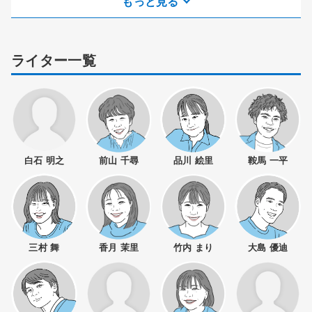
もっと見る
ライター一覧
白石 明之
前山 千尋
品川 絵里
鞍馬 一平
三村 舞
香月 茉里
竹内 まり
大島 優迪