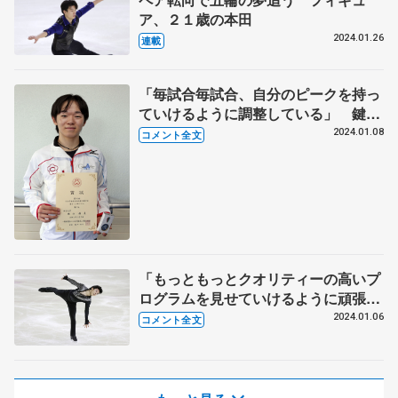
ア、２１歳の本田
2024.01.26
連載
「毎試合毎試合、自分のピークを持っ
ていけるように調整している」 鍵山
優真 日本学生氷上競技選手権フリー
2024.01.08
コメント全文
後
「もっともっとクオリティーの高いプ
ログラムを見せていけるように頑張り
たい」 鍵山優真 日本学生氷上競技選
2024.01.06
コメント全文
手権ＳＰ後