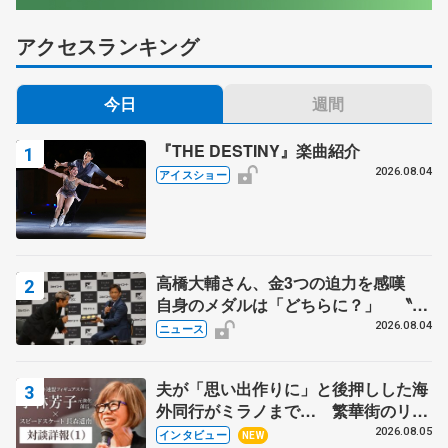
アクセスランキング
今日
週間
『THE DESTINY』楽曲紹介
2026.08.04
アイスショー
高橋大輔さん、金3つの迫力を感嘆
自身のメダルは「どちらに？」 〝リ
ス兄弟〟オリンピック3連覇の野村忠
2026.08.04
ニュース
宏さんと対談
夫が「思い出作りに」と後押しした海
外同行がミラノまで… 繁華街のリン
クでは不良のお兄さんも味方に 小林
2026.08.05
インタビュー
NEW