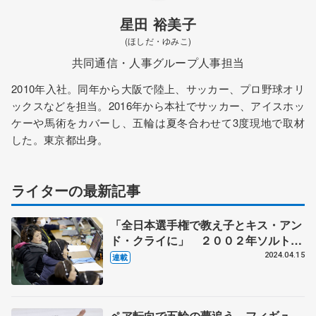
星田 裕美子
(ほしだ・ゆみこ)
共同通信・人事グループ人事担当
2010年入社。同年から大阪で陸上、サッカー、プロ野球オリ
ックスなどを担当。2016年から本社でサッカー、アイスホッ
ケーや馬術をカバーし、五輪は夏冬合わせて3度現地で取材
した。東京都出身。
ライターの最新記事
「全日本選手権で教え子とキス・アン
ド・クライに」 ２００２年ソルトレ
ークシティー冬季五輪代表の恩田美栄
2024.04.15
連載
さん
ペア転向で五輪の夢追う フィギュ