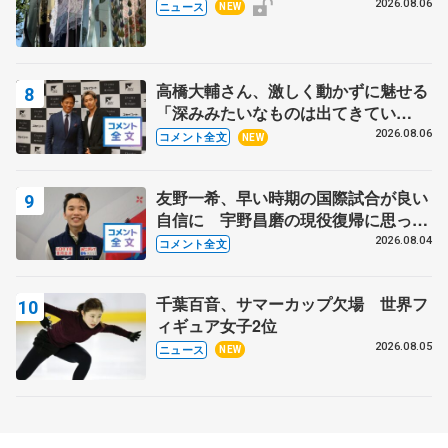
の瑞鳳殿
2026.08.06
ニュース
NEW
高橋大輔さん、激しく動かずに魅せる
「深みみたいなものは出てきてい
る？」 〝兄さん〟と慕うレジェンド
2026.08.06
コメント全文
NEW
野村忠宏さんと和気あいあい
友野一希、早い時期の国際試合が良い
自信に 宇野昌磨の現役復帰に思って
いること 【アジアンオープントロフ
2026.08.04
コメント全文
ィーフリー】
千葉百音、サマーカップ欠場 世界フ
ィギュア女子2位
2026.08.05
ニュース
NEW