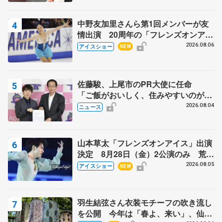
芳子さんが振り返るスケート人生
中野友加里さんら第1回メンバーが友
情出演 20周年の「フレンズオンアイ
ス」 宮本賢二さん、有川梨絵さん、
2026.08.06
アイスショー
NEW
田村岳斗さんも
佐藤駿、上尾市のPR大使に任命
「ご飯がおいしく、住みやすいのが魅
力」
2026.08.04
ニュース
山本草太「フレンズオンアイス」出演
決定 8月28日（金）2公演のみ 荒川
静香さんプロデュース、20周年のアイ
2026.08.05
アイスショー
NEW
スショー
羽生結弦さん衣装モチーフの吹き流し
を公開 今年は「春よ、来い」、仙台