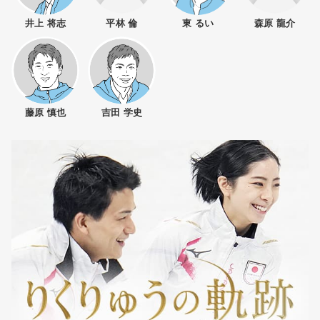
井上 将志
平林 倫
東 るい
森原 龍介
藤原 慎也
吉田 学史