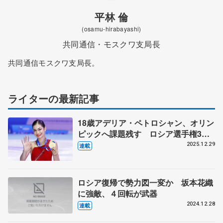
平林 倫
(osamu-hirabayashi)
共同通信・モスクワ支局長
共同通信モスクワ支局長。
ライターの最新記事
18歳アデリア・ペトロシャン、オリン
ピックへ課題残す ロシア選手権3連
覇も大技不発
2025.12.29
連載
ロシア復帰で勢力図一変か 坂本花織
に強敵、４回転が武器
2024.12.28
連載