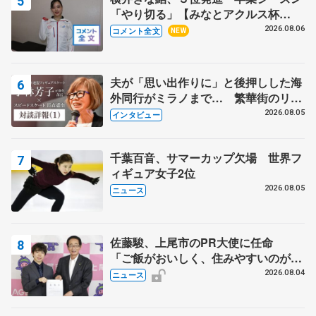
「やり切る」【みなとアクルス杯
SP】
2026.08.06
コメント全文
NEW
夫が「思い出作りに」と後押しした海
外同行がミラノまで… 繁華街のリン
クでは不良のお兄さんも味方に 小林
2026.08.05
インタビュー
芳子さんが振り返るスケート人生
千葉百音、サマーカップ欠場 世界フ
ィギュア女子2位
2026.08.05
ニュース
佐藤駿、上尾市のPR大使に任命
「ご飯がおいしく、住みやすいのが魅
力」
2026.08.04
ニュース