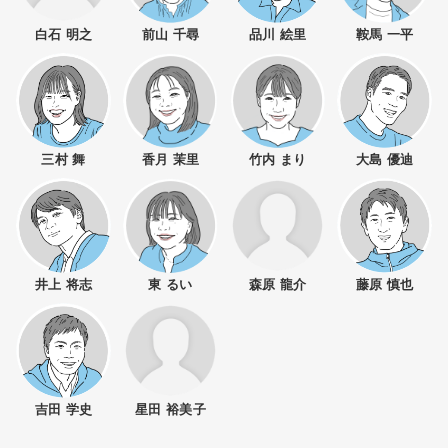
白石 明之
前山 千尋
品川 絵里
鞍馬 一平
三村 舞
香月 茉里
竹内 まり
大島 優迪
井上 将志
東 るい
森原 龍介
藤原 慎也
吉田 学史
星田 裕美子