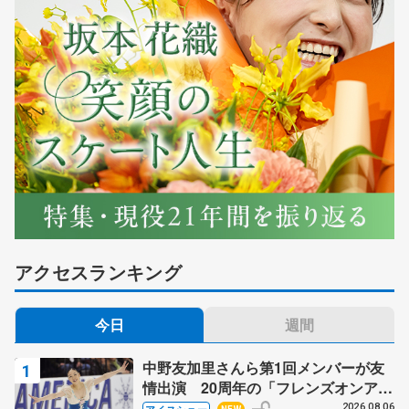
アクセスランキング
今日
週間
中野友加里さんら第1回メンバーが友
情出演 20周年の「フレンズオンアイ
ス」 宮本賢二さん、有川梨絵さん、
2026.08.06