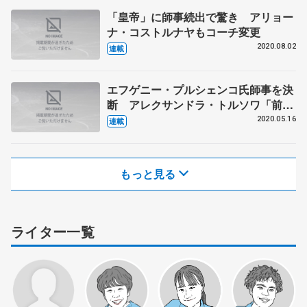
「皇帝」に師事続出で驚き アリョー
ナ・コストルナヤもコーチ変更
2020.08.02
連載
エフゲニー・プルシェンコ氏師事を決
断 アレクサンドラ・トルソワ「前に
進むため」
2020.05.16
連載
もっと見る
ライター一覧