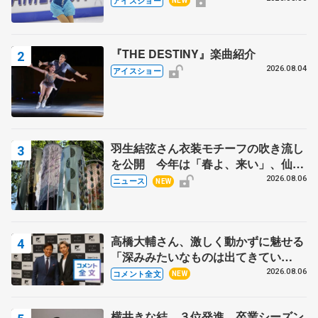
アイスショー
NEW
田村岳斗さんも
『THE DESTINY』楽曲紹介
2026.08.04
アイスショー
羽生結弦さん衣装モチーフの吹き流し
を公開 今年は「春よ、来い」、仙台
の瑞鳳殿
2026.08.06
ニュース
NEW
高橋大輔さん、激しく動かずに魅せる
「深みみたいなものは出てきてい
る？」 〝兄さん〟と慕うレジェンド
2026.08.06
コメント全文
NEW
野村忠宏さんと和気あいあい
横井きな結、３位発進 卒業シーズン