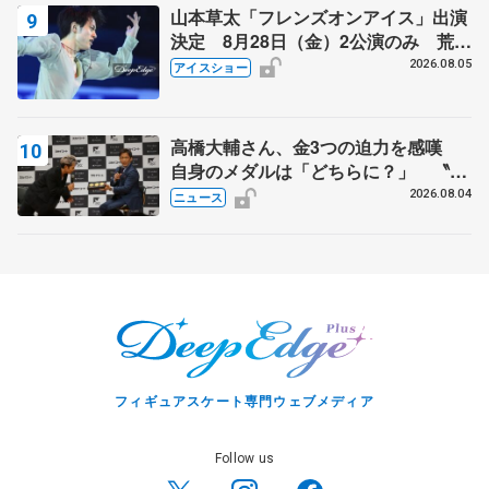
山本草太「フレンズオンアイス」出演
決定 8月28日（金）2公演のみ 荒川
静香さんプロデュース、20周年のアイ
2026.08.05
アイスショー
スショー
高橋大輔さん、金3つの迫力を感嘆
自身のメダルは「どちらに？」 〝リ
ス兄弟〟オリンピック3連覇の野村忠
2026.08.04
ニュース
宏さんと対談
フィギュアスケート専門ウェブメディア
Follow us