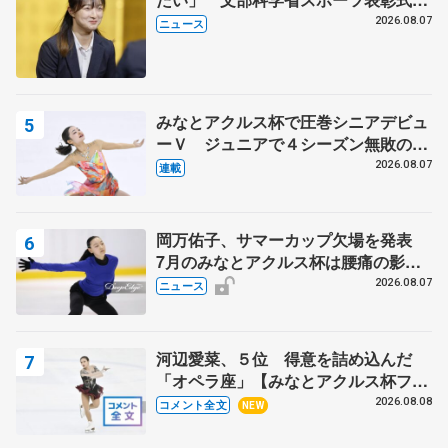
代表謝辞
2026.08.07
ニュース
みなとアクルス杯で圧巻シニアデビュ
ーＶ ジュニアで４シーズン無敗の島
田麻央
2026.08.07
連載
岡万佑子、サマーカップ欠場を発表
7月のみなとアクルス杯は腰痛の影響
で
2026.08.07
ニュース
河辺愛菜、５位 得意を詰め込んだ
「オペラ座」【みなとアクルス杯フリ
ー】
2026.08.08
コメント全文
NEW