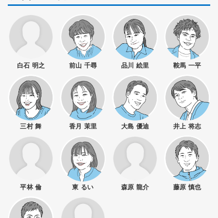
白石 明之
前山 千尋
品川 絵里
鞍馬 一平
三村 舞
香月 茉里
大島 優迪
井上 将志
平林 倫
東 るい
森原 龍介
藤原 慎也