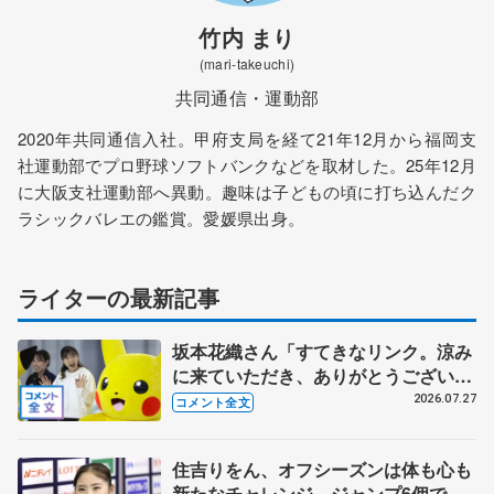
竹内 まり
(mari-takeuchi)
共同通信・運動部
2020年共同通信入社。甲府支局を経て21年12月から福岡支
社運動部でプロ野球ソフトバンクなどを取材した。25年12月
に大阪支社運動部へ異動。趣味は子どもの頃に打ち込んだク
ラシックバレエの鑑賞。愛媛県出身。
ライターの最新記事
坂本花織さん「すてきなリンク。涼み
に来ていただき、ありがとうございま
す」 シスメックスのリンク開場１周
2026.07.27
コメント全文
年、三原舞依さん「暑い日続くので滑
りに来て」
住吉りをん、オフシーズンは体も心も
新たなチャレンジ ジャンプ6個で充