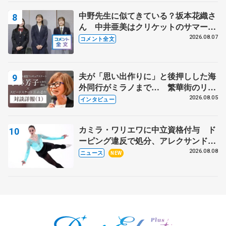
中野先生に似てきている？坂本花織さ
ん 中井亜美はクリケットのサマーキ
ャンプに 島田麻央はたくさん試合に
2026.08.07
コメント全文
出て国際大会へ【文部科学省スポーツ
表彰式】
夫が「思い出作りに」と後押しした海
外同行がミラノまで… 繁華街のリン
クでは不良のお兄さんも味方に 小林
2026.08.05
インタビュー
芳子さんが振り返るスケート人生
カミラ・ワリエワに中立資格付与 ド
ーピング違反で処分、アレクサンド
ラ・イグナトワも
2026.08.08
ニュース
NEW