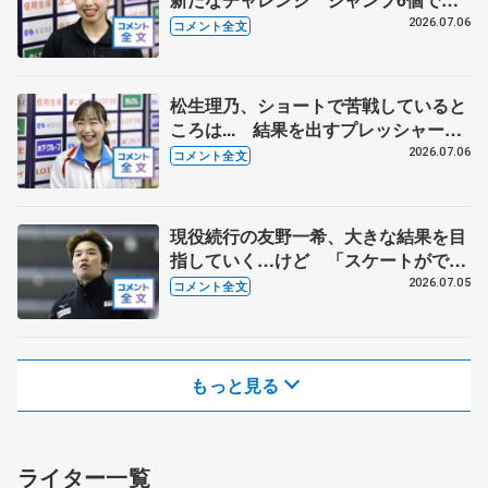
実したプログラムに 【全日本シニア
2026.07.06
コメント全文
強化合宿】
松生理乃、ショートで苦戦していると
ころは... 結果を出すプレッシャーと
出場できるうれしさと 【全日本シニ
2026.07.06
コメント全文
ア強化合宿】
現役続行の友野一希、大きな結果を目
指していく…けど 「スケートができ
る喜びが演技に表れたら満足かな」
2026.07.05
コメント全文
【全日本シニア強化合宿】
もっと見る
ライター一覧