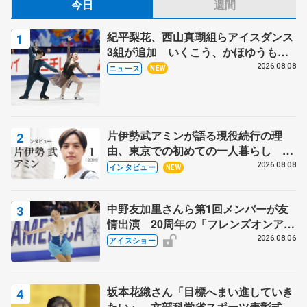
今日
週間
紀平梨花、西山真瑚組らアイスダンス
3組が追加 いくこう、かほゆうも、
木下グループ杯
2026.08.08
ニュース
NEW
片伊勢武アミンが語る現役続行の理
由、東京での初めての一人暮らし 注
目スケーターの「今」に迫る
2026.08.08
インタビュー
NEW
中野友加里さんら第1回メンバーが友
情出演 20周年の「フレンズオンアイ
ス」 宮本賢二さん、有川梨絵さん、
2026.08.06
アイスショー
田村岳斗さんも
坂本花織さん「目標へまい進していき
たい」 文部科学省スポーツ表彰式で