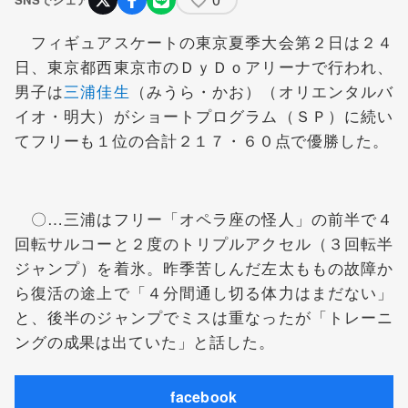
フィギュアスケートの東京夏季大会第２日は２４
日、東京都西東京市のＤｙＤｏアリーナで行われ、
男子は
三浦佳生
（みうら・かお）（オリエンタルバ
イオ・明大）がショートプログラム（ＳＰ）に続い
てフリーも１位の合計２１７・６０点で優勝した。
〇…三浦はフリー「オペラ座の怪人」の前半で４
回転サルコーと２度のトリプルアクセル（３回転半
ジャンプ）を着氷。昨季苦しんだ左太ももの故障か
ら復活の途上で「４分間通し切る体力はまだない」
と、後半のジャンプでミスは重なったが「トレーニ
ングの成果は出ていた」と話した。
facebook