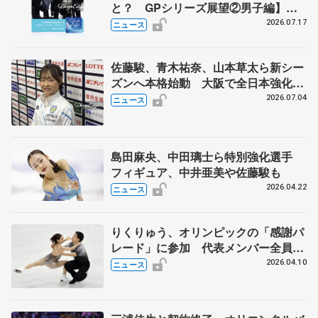
と？ GPシリーズ展望②男子編】
ポッドキャスト#73を配信
2026.07.17
ニュース
佐藤駿、青木祐奈、山本草太ら新シー
ズンへ本格始動 大阪で全日本強化合
宿 シニアデビューの島田麻央らも
2026.07.04
ニュース
島田麻央、中田璃士ら特別強化選手
フィギュア、中井亜美や佐藤駿も
2026.04.22
ニュース
りくりゅう、オリンピックの「感謝パ
レード」に参加 代表メンバー全員
で、東京・日本橋で25日
2026.04.10
ニュース