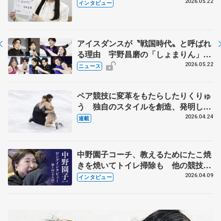
退時の単独インタビューで語った競技
2026.05.22
インタビュー
人生や家族、恋人、これからの夢…
アイスダンスが〝戦国時代〟と呼ばれ
る理由 宇野昌磨の「しょまりん」ら
実力者が相次いで参戦 国内の競争激
2026.05.22
ニュース
化
ペア競技に変革をもたらしたりくりゅ
う 独自のスタイルを創造、発明した
【引退発表後②】
2026.04.24
連載
中野園子コーチ、教えるためにたこ焼
きを焼いてトイレ掃除も 他の競技に
も通用するという坂本花織の筋肉
2026.04.09
インタビュー