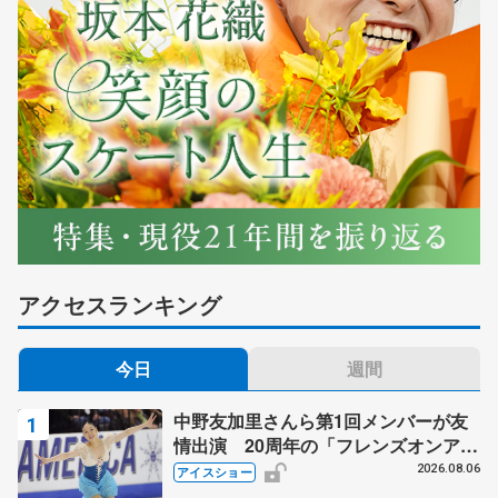
アクセスランキング
今日
週間
中野友加里さんら第1回メンバーが友
情出演 20周年の「フレンズオンアイ
ス」 宮本賢二さん、有川梨絵さん、
2026.08.06
アイスショー
田村岳斗さんも