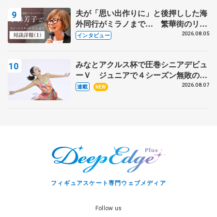
夫が「思い出作りに」と後押しした海
外同行がミラノまで… 繁華街のリン
クでは不良のお兄さんも味方に 小林
2026.08.05
インタビュー
芳子さんが振り返るスケート人生
みなとアクルス杯で圧巻シニアデビュ
ーＶ ジュニアで４シーズン無敗の島
田麻央
2026.08.07
連載
NEW
フィギュアスケート専門ウェブメディア
Follow us