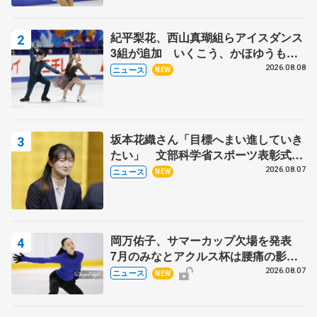
紀平梨花、西山真瑚組らアイスダンス
3組が追加 いくこう、かほゆうも、
木下グループ杯
2026.08.08
ニュース
NEW
坂本花織さん「目標へまい進していき
たい」 文部科学省スポーツ表彰式で
代表謝辞
2026.08.07
ニュース
NEW
岡万佑子、サマーカップ欠場を発表
7月のみなとアクルス杯は腰痛の影響
で
2026.08.07
ニュース
NEW