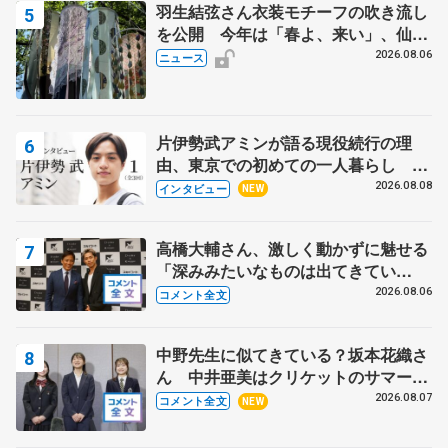
羽生結弦さん衣装モチーフの吹き流し
を公開 今年は「春よ、来い」、仙台
の瑞鳳殿
2026.08.06
ニュース
片伊勢武アミンが語る現役続行の理
由、東京での初めての一人暮らし 注
目スケーターの「今」に迫る
2026.08.08
インタビュー
NEW
高橋大輔さん、激しく動かずに魅せる
「深みみたいなものは出てきてい
る？」 〝兄さん〟と慕うレジェンド
2026.08.06
コメント全文
野村忠宏さんと和気あいあい
中野先生に似てきている？坂本花織さ
ん 中井亜美はクリケットのサマーキ
ャンプに 島田麻央はたくさん試合に
2026.08.07
コメント全文
NEW
出て国際大会へ【文部科学省スポーツ
表彰式】