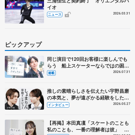
三浦佳生と契約終了 オリエンタルバ
イオ
2026.03.31
ニュース
ピックアップ
同じ演目で120回お客様に楽しんでも
らう 船上スケーターならではの困難
とは 影響あったPIW前キャプテン松
2026.07.31
連載
永さんの存在
推しの素晴らしさを伝えたい宇野昌磨
の本気と、夢が遠ざかる経験をした本
田真凜の覚悟
2026.05.27
インタビュー
【再掲】本田真凜「スケートのことも
私のことも、一番の理解者は彼」 引