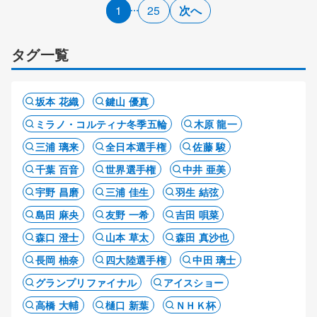
1
25
次へ
タグ一覧
坂本 花織
鍵山 優真
ミラノ・コルティナ冬季五輪
木原 龍一
三浦 璃来
全日本選手権
佐藤 駿
千葉 百音
世界選手権
中井 亜美
宇野 昌磨
三浦 佳生
羽生 結弦
島田 麻央
友野 一希
吉田 唄菜
森口 澄士
山本 草太
森田 真沙也
長岡 柚奈
四大陸選手権
中田 璃士
グランプリファイナル
アイスショー
高橋 大輔
樋口 新葉
ＮＨＫ杯