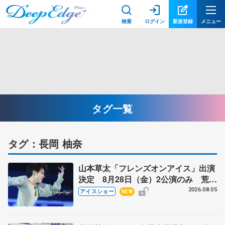
検索
ログイン
新規登録
メニュー
タグ一覧
タグ：長岡 柚奈
山本草太「フレンズオンアイス」出演
決定 8月28日（金）2公演のみ 荒川
静香さんプロデュース、20周年のアイ
2026.08.05
アイスショー
NEW
スショー