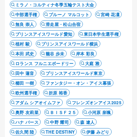
ミラノ・コルティナ冬季五輪テスト大会
中部選手権
ブルーノ マルコット
宮崎 花凜
無良 崇人
滑走屋・松山合宿
プリンスアイスワールド愛知
東日本学生選手権
植村 駿
プリンスアイスワールド横浜
本田 武史
籠谷 歩未
岸本 彩良
ロランス フルニエボードリー
大庭 雅
田中 蓮音
プリンスアイスワールド東京
櫛田 一樹
ファンタジー・オン・アイス幕張
欧州選手権
折原 裕香
アダム シアオイムファ
フレンズオンアイス2025
奥野 友莉菜
ＢＩＳＦ２５
小河原 泉颯
ハナ バース
中野 耀司
森 遼人
佐久間 陸
THE DESTINY
伊藤 みどり