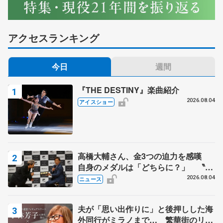
アクセスランキング
今日
週間
『THE DESTINY』楽曲紹介
2026.08.04
アイスショー
高橋大輔さん、金3つの迫力を感嘆
自身のメダルは「どちらに？」 〝リ
ス兄弟〟オリンピック3連覇の野村忠
2026.08.04
ニュース
宏さんと対談
夫が「思い出作りに」と後押しした海
外同行がミラノまで… 繁華街のリン