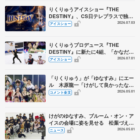
りくりゅうアイスショー『THE
DESTINY』、CS日テレプラスで独占
生放送 8月2日午後1時から
2026.07.03
アイスショー
りくりゅうプロデュース『THE
DESTINY』に新たに4組、「かなだ
い」「ゆなすみ」ら 第3弾出演スケ
2026.07.01
アイスショー
ーター発表
「りくりゅう」が「ゆなすみ」にエー
ル 木原龍一「けがして良かったなと
思える日必ず来る」 【ブルームオン
2026.05.01
コメント全文
アイス】
けがのゆなすみ、ブルーム・オン・ア
イスの会場に姿を見せる 松葉づえの
長岡、ファンに「早く治して、また元
2026.05.01
ニュース
気に滑りたい」