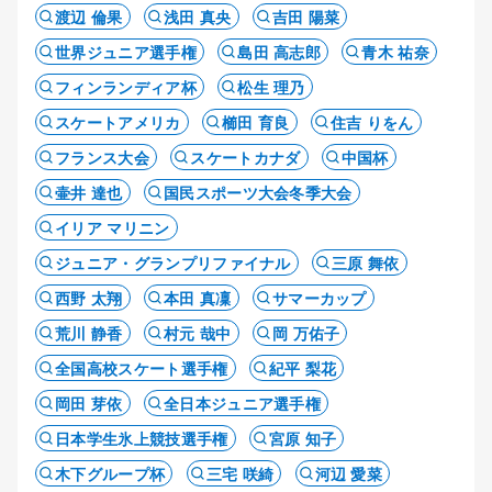
渡辺 倫果
浅田 真央
吉田 陽菜
世界ジュニア選手権
島田 高志郎
青木 祐奈
フィンランディア杯
松生 理乃
スケートアメリカ
櫛田 育良
住吉 りをん
フランス大会
スケートカナダ
中国杯
壷井 達也
国民スポーツ大会冬季大会
イリア マリニン
ジュニア・グランプリファイナル
三原 舞依
西野 太翔
本田 真凜
サマーカップ
荒川 静香
村元 哉中
岡 万佑子
全国高校スケート選手権
紀平 梨花
岡田 芽依
全日本ジュニア選手権
日本学生氷上競技選手権
宮原 知子
木下グループ杯
三宅 咲綺
河辺 愛菜