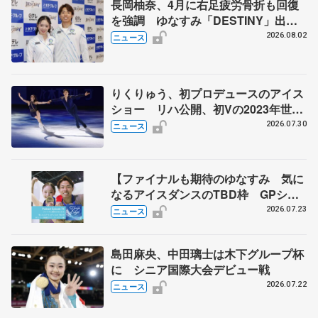
長岡柚奈、4月に右足疲労骨折も回復
を強調 ゆなすみ「DESTINY」出
演、森口澄士「力を合わせて」
2026.08.02
ニュース
りくりゅう、初プロデュースのアイス
ショー リハ公開、初Vの2023年世界
選手権のSP披露 ハゼボロ、チョク
2026.07.30
ニュース
ベイら豪華メンバーが来日
【ファイナルも期待のゆなすみ 気に
なるアイスダンスのTBD枠 GPシリ
ーズ展望③ペア・アイスダンス編】
2026.07.23
ニュース
ポッドキャスト#74を配信
島田麻央、中田璃士は木下グループ杯
に シニア国際大会デビュー戦
2026.07.22
ニュース