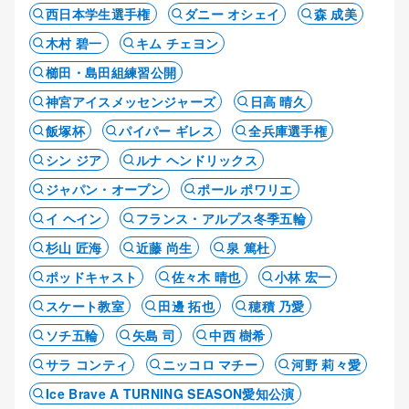
西日本学生選手権
ダニー オシェイ
森 成美
木村 碧一
キム チェヨン
櫛田・島田組練習公開
神宮アイスメッセンジャーズ
日高 晴久
飯塚杯
パイパー ギレス
全兵庫選手権
シン ジア
ルナ ヘンドリックス
ジャパン・オープン
ポール ポワリエ
イ ヘイン
フランス・アルプス冬季五輪
杉山 匠海
近藤 尚生
泉 篤杜
ポッドキャスト
佐々木 晴也
小林 宏一
スケート教室
田邊 拓也
穂積 乃愛
ソチ五輪
矢島 司
中西 樹希
サラ コンティ
ニッコロ マチー
河野 莉々愛
Ice Brave A TURNING SEASON愛知公演