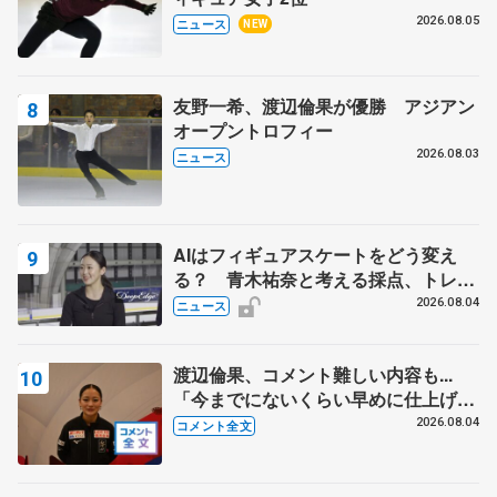
2026.08.05
ニュース
NEW
友野一希、渡辺倫果が優勝 アジアン
オープントロフィー
2026.08.03
ニュース
AIはフィギュアスケートをどう変え
る？ 青木祐奈と考える採点、トレー
ニングの未来
2026.08.04
ニュース
渡辺倫果、コメント難しい内容も...
「今までにないくらい早めに仕上げら
れている」 【アジアンオープントロ
2026.08.04
コメント全文
フィー女子フリー】