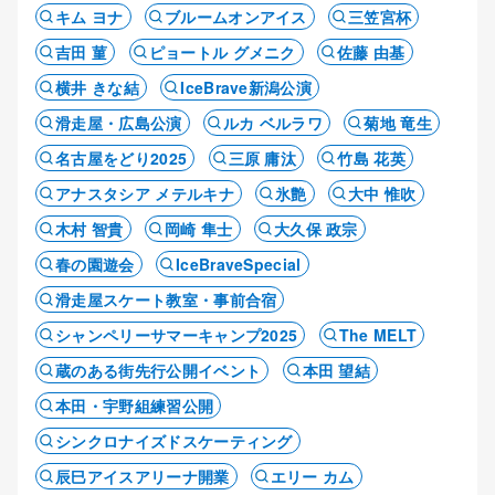
キム ヨナ
ブルームオンアイス
三笠宮杯
吉田 菫
ピョートル グメニク
佐藤 由基
横井 きな結
IceBrave新潟公演
滑走屋・広島公演
ルカ ベルラワ
菊地 竜生
名古屋をどり2025
三原 庸汰
竹島 花英
アナスタシア メテルキナ
氷艶
大中 惟吹
木村 智貴
岡崎 隼士
大久保 政宗
春の園遊会
IceBraveSpecial
滑走屋スケート教室・事前合宿
シャンペリーサマーキャンプ2025
The MELT
蔵のある街先行公開イベント
本田 望結
本田・宇野組練習公開
シンクロナイズドスケーティング
辰巳アイスアリーナ開業
エリー カム