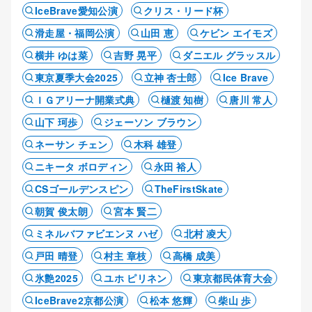
IceBrave愛知公演
クリス・リード杯
滑走屋・福岡公演
山田 恵
ケビン エイモズ
横井 ゆは菜
吉野 晃平
ダニエル グラッスル
東京夏季大会2025
立神 杏士郎
Ice Brave
ＩＧアリーナ開業式典
樋渡 知樹
唐川 常人
山下 珂歩
ジェーソン ブラウン
ネーサン チェン
木科 雄登
ニキータ ボロディン
永田 裕人
CSゴールデンスピン
TheFirstSkate
朝賀 俊太朗
宮本 賢二
ミネルバファビエンヌ ハゼ
北村 凌大
戸田 晴登
村主 章枝
高橋 成美
氷艶2025
ユホ ピリネン
東京都民体育大会
IceBrave2京都公演
松本 悠輝
柴山 歩