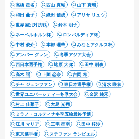
高橋 星名
西山 真瑚
山下 真瑚
和田 薫子
織田 信成
アリサ リュウ
世界国別対抗戦
鈴木 明子
ネーベルホルン杯
ロンバルディア杯
中村 俊介
本郷 理華
みなとアクルス杯
アンバー グレン
冬季アジア大会
西日本選手権
蛯原 大弥
田中 刑事
高木 謡
上薗 恋奈
吉岡 希
チャ ジュンファン
東日本選手権
清水 咲衣
世界ユニバーシティー冬季大会
金沢 純禾
村上 佳菜子
大島 光翔
ミラノ・コルティナ冬季五輪最終予選
江川 マリア
三宅 星南
田中 梓沙
東京選手権
ステファン ランビエル