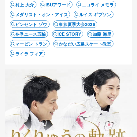
村上 大介
ISUアワード
ニコライ メモラ
メダリスト・オン・アイス
ルイス ギブソン
ビンセント ゾウ
東京夏季大会2026
冬季ユース五輪
ICE STORY
加藤 海里
マービン トラン
かなだい広島スケート教室
ライラ フィア