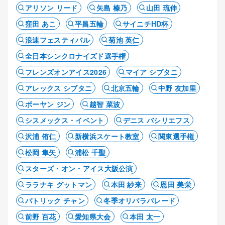
アリソン リード
矢島 榛乃
山田 琉伸
窪田 あこ
平昌五輪
サイニチHD杯
浪速フェスティバル
菊池 英仁
全日本シンクロナイズド選手権
フレンズオンアイス2026
マイア シブタニ
アレックス シブタニ
北京五輪
中野 友加里
ボーヤン ジン
越智 菜波
シスメックス・イベント
デニス バシリエフス
沢浦 侑仁
新横浜スケート教室
関東選手権
松岡 隼矢
浦松 千聖
スターズ・オン・アイス大阪公演
ララナキ グットマン
本田 紗来
恩田 美栄
パトリック チャン
冬季オリパラパレード
前野 百花
愛知県大会
本田 太一