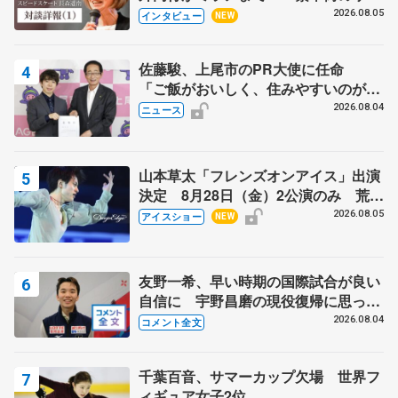
クでは不良のお兄さんも味方に 小林
2026.08.05
インタビュー
NEW
芳子さんが振り返るスケート人生
佐藤駿、上尾市のPR大使に任命
「ご飯がおいしく、住みやすいのが魅
力」
2026.08.04
ニュース
山本草太「フレンズオンアイス」出演
決定 8月28日（金）2公演のみ 荒川
静香さんプロデュース、20周年のアイ
2026.08.05
アイスショー
NEW
スショー
友野一希、早い時期の国際試合が良い
自信に 宇野昌磨の現役復帰に思って
いること 【アジアンオープントロフ
2026.08.04
コメント全文
ィーフリー後】
千葉百音、サマーカップ欠場 世界フ
ィギュア女子2位