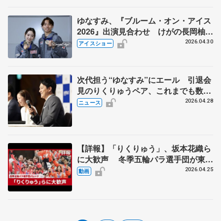
ゆなすみ、『ブルーム・オン・アイス
2026』出演見合わせ けがの長岡柚奈
が「しっかりと治療に専念」とコメン
2026.04.30
アイスショー
ト
次代担う“ゆなすみ”にエール 引退会
見のりくりゅうペア、これまでも数々
の助言
2026.04.28
ニュース
【詳報】「りくりゅう」、坂本花織ら
に大歓声 冬季五輪パラ選手団が東
京・日本橋でパレード
2026.04.25
動画