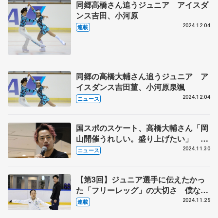
同郷高橋さん追うジュニア アイスダ
ンス吉田、小河原
2024.12.04
連載
同郷の高橋大輔さん追うジュニア ア
イスダンス吉田菫、小河原泉颯
2024.12.04
ニュース
国スポのスケート、高橋大輔さん「岡
山開催うれしい。盛り上げたい」 村
元哉中さんとトークイベント
2024.11.30
ニュース
【第3回】ジュニア選手に伝えたかっ
た「フリーレッグ」の大切さ 僕なり
のアドバイスで、これからもお手伝い
2024.11.25
連載
を