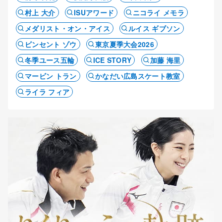
村上 大介
ISUアワード
ニコライ メモラ
メダリスト・オン・アイス
ルイス ギブソン
ビンセント ゾウ
東京夏季大会2026
冬季ユース五輪
ICE STORY
加藤 海里
マービン トラン
かなだい広島スケート教室
ライラ フィア