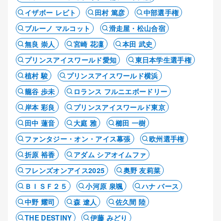
イザボー レビト
田村 篤彦
中部選手権
ブルーノ マルコット
滑走屋・松山合宿
無良 崇人
宮崎 花凜
本田 武史
プリンスアイスワールド愛知
東日本学生選手権
植村 駿
プリンスアイスワールド横浜
籠谷 歩未
ロランス フルニエボードリー
岸本 彩良
プリンスアイスワールド東京
田中 蓮音
大庭 雅
櫛田 一樹
ファンタジー・オン・アイス幕張
欧州選手権
折原 裕香
アダム シアオイムファ
フレンズオンアイス2025
奥野 友莉菜
ＢＩＳＦ２５
小河原 泉颯
ハナ バース
中野 耀司
森 遼人
佐久間 陸
THE DESTINY
伊藤 みどり