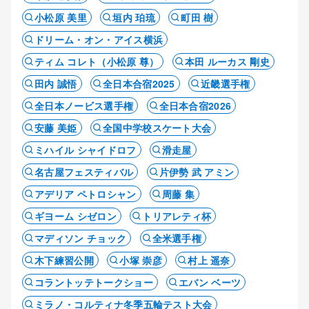
小松原 美里
垣内 珀琉
町田 樹
ドリーム・オン・アイス横浜
ティム コレト（小松原 尊）
本田 ルーカス 剛史
田内 誠悟
全日本合宿2025
近畿選手権
全日本ノービス選手権
全日本合宿2026
安藤 美姫
全国中学校スケート大会
ミハイル シャイドロフ
滑走屋
名古屋フェスティバル
片伊勢 武 アミン
アデリア ペトロシャン
周藤 集
ギヨーム シゼロン
トリアレティ杯
マディソン チョック
全米選手権
木下練習公開
小塚 崇彦
村上 遥奈
コラントッテトークショー
エバン ベーツ
ミラノ・コルティナ冬季五輪テスト大会