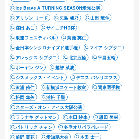
Ice Brave A TURNING SEASON愛知公演
アリソン リード
矢島 榛乃
山田 琉伸
窪田 あこ
サイニチHD杯
浪速フェスティバル
菊池 英仁
全日本シンクロナイズド選手権
マイア シブタニ
アレックス シブタニ
北京五輪
平昌五輪
ボーヤン ジン
越智 菜波
シスメックス・イベント
デニス バシリエフス
沢浦 侑仁
新横浜スケート教室
関東選手権
松岡 隼矢
浦松 千聖
スターズ・オン・アイス大阪公演
ララナキ グットマン
本田 紗来
恩田 美栄
パトリック チャン
冬季オリパラパレード
前野 百花
愛知県大会
本田 太一