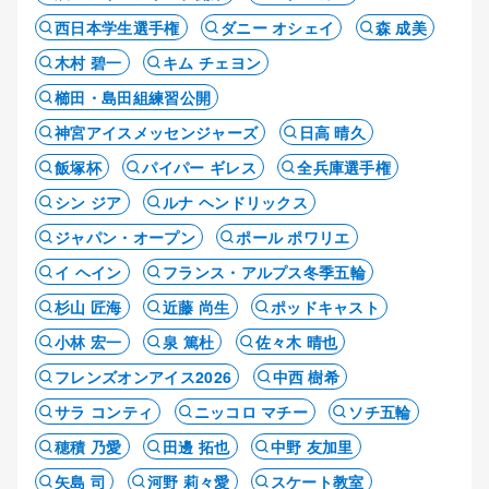
西日本学生選手権
ダニー オシェイ
森 成美
木村 碧一
キム チェヨン
櫛田・島田組練習公開
神宮アイスメッセンジャーズ
日高 晴久
飯塚杯
パイパー ギレス
全兵庫選手権
シン ジア
ルナ ヘンドリックス
ジャパン・オープン
ポール ポワリエ
イ ヘイン
フランス・アルプス冬季五輪
杉山 匠海
近藤 尚生
ポッドキャスト
小林 宏一
泉 篤杜
佐々木 晴也
フレンズオンアイス2026
中西 樹希
サラ コンティ
ニッコロ マチー
ソチ五輪
穂積 乃愛
田邊 拓也
中野 友加里
矢島 司
河野 莉々愛
スケート教室