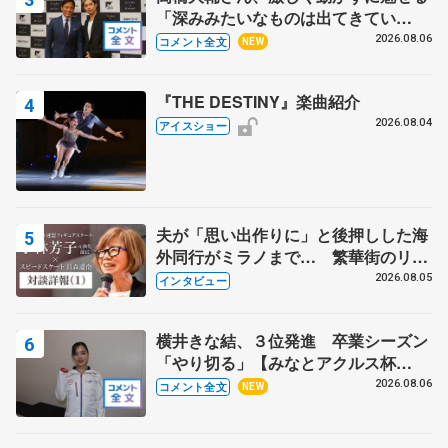
「深みみたいなものは出てきてい
る？」 〝兄さん〟と慕うレジェンド
2026.08.06
コメント全文
NEW
野村忠宏さんと和気あいあい
『THE DESTINY』楽曲紹介
2026.08.04
アイスショー
夫が「思い出作りに」と後押しした海
外同行がミラノまで… 繁華街のリン
クでは不良のお兄さんも味方に 小林
2026.08.05
インタビュー
芳子さんが振り返るスケート人生
横井きな結、３位発進 卒業シーズン
「やり切る」【みなとアクルス杯
SP】
2026.08.06
コメント全文
NEW