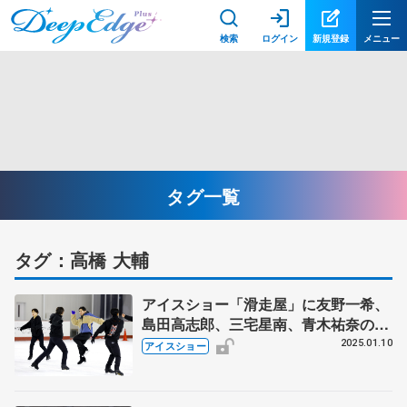
検索
ログイン
新規登録
メニュー
タグ一覧
タグ：高橋 大輔
アイスショー「滑走屋」に友野一希、
島田高志郎、三宅星南、青木祐奈の出
演決定 ３月８、９日に広島で公演
2025.01.10
アイスショー
高橋大輔さん総指揮