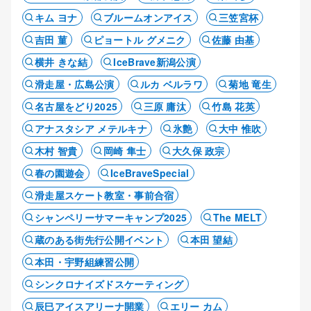
キム ヨナ
ブルームオンアイス
三笠宮杯
吉田 菫
ピョートル グメニク
佐藤 由基
横井 きな結
IceBrave新潟公演
滑走屋・広島公演
ルカ ベルラワ
菊地 竜生
名古屋をどり2025
三原 庸汰
竹島 花英
アナスタシア メテルキナ
氷艶
大中 惟吹
木村 智貴
岡崎 隼士
大久保 政宗
春の園遊会
IceBraveSpecial
滑走屋スケート教室・事前合宿
シャンペリーサマーキャンプ2025
The MELT
蔵のある街先行公開イベント
本田 望結
本田・宇野組練習公開
シンクロナイズドスケーティング
辰巳アイスアリーナ開業
エリー カム