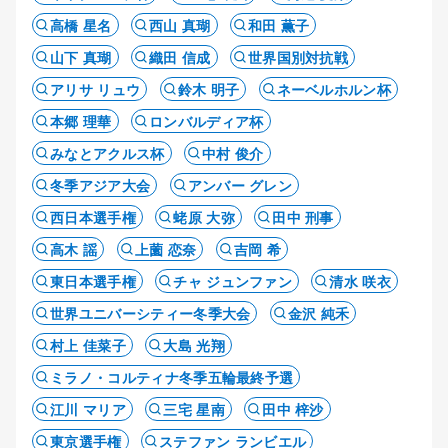
高橋 星名
西山 真瑚
和田 薫子
山下 真瑚
織田 信成
世界国別対抗戦
アリサ リュウ
鈴木 明子
ネーベルホルン杯
本郷 理華
ロンバルディア杯
みなとアクルス杯
中村 俊介
冬季アジア大会
アンバー グレン
西日本選手権
蛯原 大弥
田中 刑事
高木 謡
上薗 恋奈
吉岡 希
東日本選手権
チャ ジュンファン
清水 咲衣
世界ユニバーシティー冬季大会
金沢 純禾
村上 佳菜子
大島 光翔
ミラノ・コルティナ冬季五輪最終予選
江川 マリア
三宅 星南
田中 梓沙
東京選手権
ステファン ランビエル