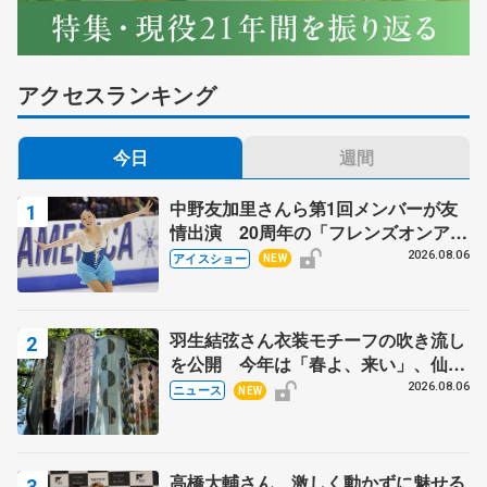
アクセスランキング
今日
週間
中野友加里さんら第1回メンバーが友
情出演 20周年の「フレンズオンアイ
ス」 宮本賢二さん、有川梨絵さん、
2026.08.06
アイスショー
NEW
田村岳斗さんも
羽生結弦さん衣装モチーフの吹き流し
を公開 今年は「春よ、来い」、仙台
の瑞鳳殿
2026.08.06
ニュース
NEW
高橋大輔さん、激しく動かずに魅せる