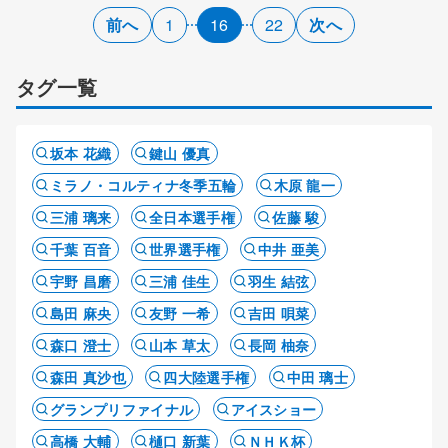
前へ
1
16
22
次へ
タグ一覧
坂本 花織
鍵山 優真
ミラノ・コルティナ冬季五輪
木原 龍一
三浦 璃来
全日本選手権
佐藤 駿
千葉 百音
世界選手権
中井 亜美
宇野 昌磨
三浦 佳生
羽生 結弦
島田 麻央
友野 一希
吉田 唄菜
森口 澄士
山本 草太
長岡 柚奈
森田 真沙也
四大陸選手権
中田 璃士
グランプリファイナル
アイスショー
高橋 大輔
樋口 新葉
ＮＨＫ杯