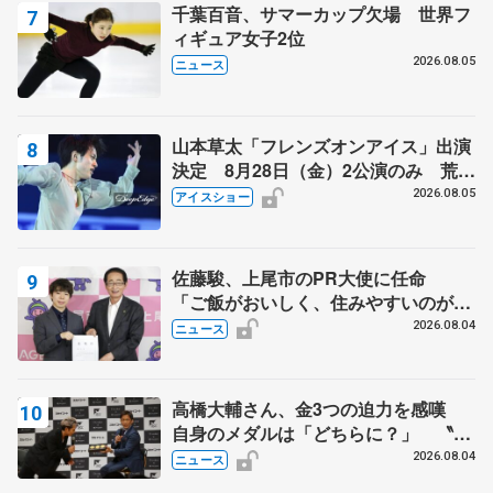
千葉百音、サマーカップ欠場 世界フ
ィギュア女子2位
2026.08.05
ニュース
山本草太「フレンズオンアイス」出演
決定 8月28日（金）2公演のみ 荒川
静香さんプロデュース、20周年のアイ
2026.08.05
アイスショー
スショー
佐藤駿、上尾市のPR大使に任命
「ご飯がおいしく、住みやすいのが魅
力」
2026.08.04
ニュース
高橋大輔さん、金3つの迫力を感嘆
自身のメダルは「どちらに？」 〝リ
ス兄弟〟オリンピック3連覇の野村忠
2026.08.04
ニュース
宏さんと対談