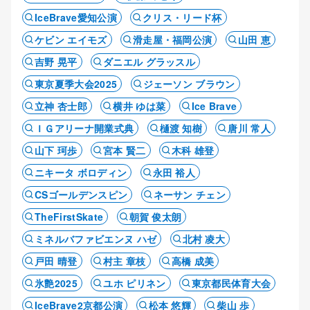
IceBrave愛知公演
クリス・リード杯
ケビン エイモズ
滑走屋・福岡公演
山田 恵
吉野 晃平
ダニエル グラッスル
東京夏季大会2025
ジェーソン ブラウン
立神 杏士郎
横井 ゆは菜
Ice Brave
ＩＧアリーナ開業式典
樋渡 知樹
唐川 常人
山下 珂歩
宮本 賢二
木科 雄登
ニキータ ボロディン
永田 裕人
CSゴールデンスピン
ネーサン チェン
TheFirstSkate
朝賀 俊太朗
ミネルバファビエンヌ ハゼ
北村 凌大
戸田 晴登
村主 章枝
高橋 成美
氷艶2025
ユホ ピリネン
東京都民体育大会
IceBrave2京都公演
松本 悠輝
柴山 歩