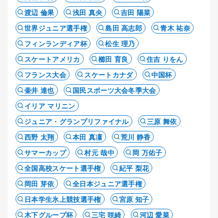
渡辺 倫果
浅田 真央
吉田 陽菜
世界ジュニア選手権
島田 高志郎
青木 祐奈
フィンランディア杯
松生 理乃
スケートアメリカ
櫛田 育良
住吉 りをん
フランス大会
スケートカナダ
中国杯
壷井 達也
国民スポーツ大会冬季大会
イリア マリニン
ジュニア・グランプリファイナル
三原 舞依
西野 太翔
本田 真凜
荒川 静香
サマーカップ
村元 哉中
岡 万佑子
全国高校スケート選手権
紀平 梨花
岡田 芽依
全日本ジュニア選手権
日本学生氷上競技選手権
宮原 知子
木下グループ杯
三宅 咲綺
河辺 愛菜