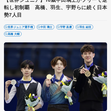
転し初制覇 高橋、羽生、宇野らに続く日本
勢7人目
世界ジュニア選手権
中田 璃士
宇野 昌磨
羽生 結弦
高橋 大輔