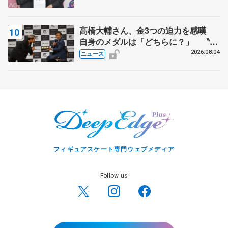
高橋大輔さん、金3つの迫力を感嘆
自身のメダルは「どちらに？」 〝リ
ス兄弟〟オリンピック3連覇の野村忠
2026.08.04
ニュース
宏さんと対談
フィギュアスケート専門ウェブメディア
Follow us