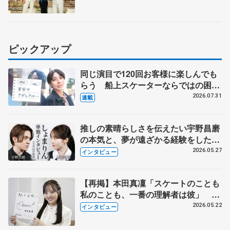
ピックアップ
同じ演目で120回お客様に楽しんでも
らう 船上スケーターならではの困難
とは 影響あったPIW前キャプテン松
2026.07.31
連載
永さんの存在
推しの素晴らしさを伝えたい宇野昌磨
の本気と、夢が遠ざかる経験をした本
田真凜の覚悟
2026.05.27
インタビュー
【再掲】本田真凜「スケートのことも
私のことも、一番の理解者は彼」 引
退時の単独インタビューで語った競技
2026.05.22
インタビュー
人生や家族、恋人、これからの夢…