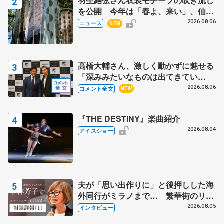
羽生結弦さん衣装モチーフの吹き流し
を公開 今年は「春よ、来い」、仙台
の瑞鳳殿
2026.08.06
ニュース
NEW
高橋大輔さん、激しく動かずに魅せる
「深みみたいなものは出てきてい
る？」 〝兄さん〟と慕うレジェンド
2026.08.06
コメント全文
NEW
野村忠宏さんと和気あいあい
『THE DESTINY』楽曲紹介
2026.08.04
アイスショー
夫が「思い出作りに」と後押しした海
外同行がミラノまで… 繁華街のリン
クでは不良のお兄さんも味方に 小林
2026.08.05
インタビュー
芳子さんが振り返るスケート人生