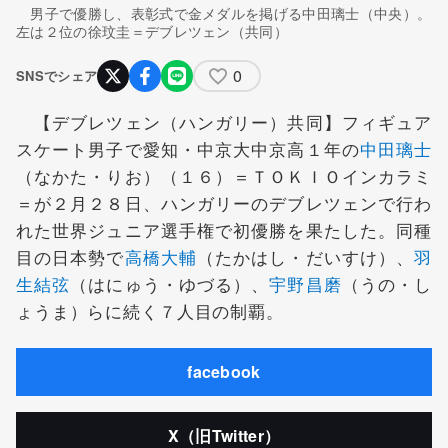
男子で優勝し、表彰式で金メダルを掲げる中田璃士（中央）。
左は２位の徐玟圭＝デブレツェン（共同）
0
SNSでシェア
【デブレツェン（ハンガリー）共同】フィギュア
スケート男子で愛知・中京大中京高１年の
中田璃士
（なかた・りお）（１６）＝ＴＯＫＩＯインカラミ
＝が２月２８日、ハンガリーのデブレツェンで行わ
れた世界ジュニア選手権で初優勝を果たした。同種
目の日本勢で
高橋大輔
（たかはし・だいすけ）、
羽
生結弦
（はにゅう・ゆづる）、
宇野昌磨
（うの・し
ょうま）らに続く７人目の制覇。
facebook
X（旧Twitter）