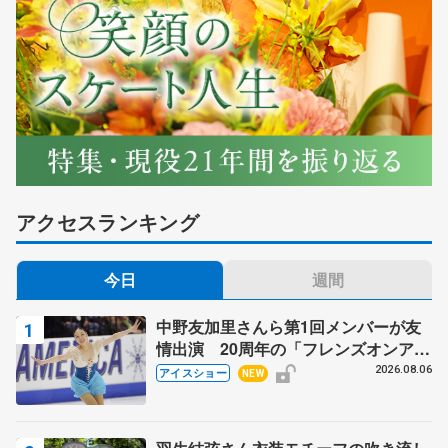
アクセスランキング
今日
週間
中野友加里さんら第1回メンバーが友
情出演 20周年の「フレンズオンアイ
ス」 宮本賢二さん、有川梨絵さん、
2026.08.06
アイスショー
NEW
田村岳斗さんも