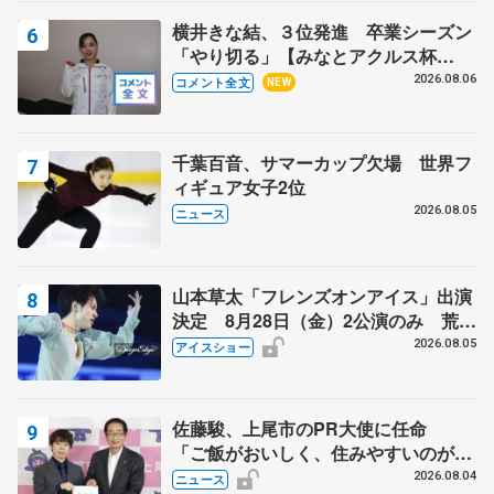
横井きな結、３位発進 卒業シーズン
「やり切る」【みなとアクルス杯
SP】
2026.08.06
コメント全文
NEW
千葉百音、サマーカップ欠場 世界フ
ィギュア女子2位
2026.08.05
ニュース
山本草太「フレンズオンアイス」出演
決定 8月28日（金）2公演のみ 荒川
静香さんプロデュース、20周年のアイ
2026.08.05
アイスショー
スショー
佐藤駿、上尾市のPR大使に任命
「ご飯がおいしく、住みやすいのが魅
力」
2026.08.04
ニュース