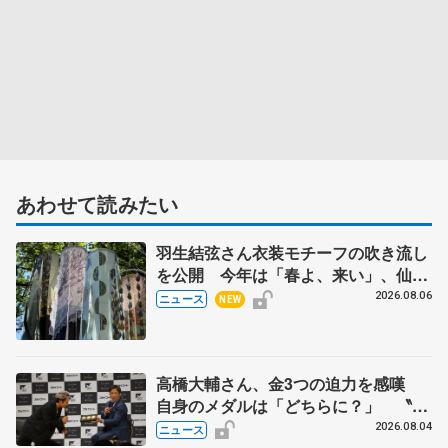
あわせて読みたい
羽生結弦さん衣装モチーフの吹き流し
を公開 今年は「春よ、来い」、仙台
の瑞鳳殿
2026.08.06
ニュース
NEW
高橋大輔さん、金3つの迫力を感嘆
自身のメダルは「どちらに？」 〝リ
ス兄弟〟オリンピック3連覇の野村忠
2026.08.04
ニュース