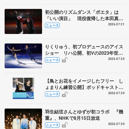
宏さんと対談
初公開のリズムダンス「ポエタ」は
「いい演目」 現役復帰した本田真
凜、宇野昌磨組がアイスショー
2026.07.31
ニュース
りくりゅう、初プロデュースのアイス
ショー リハ公開、初Vの2023年世界
選手権のSP披露 ハゼボロ、チョク
2026.07.30
ニュース
ベイら豪華メンバーが来日
【鳥とお花をイメージしたフリー し
ょまりん練習公開】ポッドキャスト
#75を配信
2026.07.30
ニュース
羽生結弦さんとゆずが初コラボ 『幾
重』、NHKで8月15日放送
2026.07.30
ニュース