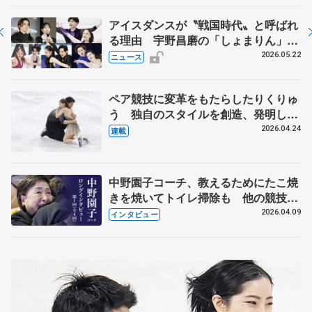
アイスダンスが〝戦国時代〟と呼ばれ
る理由 宇野昌磨の「しょまりん」ら
実力者が相次いで参戦 国内の競争激
2026.05.22
ニュース
化
ペア競技に変革をもたらしたりくりゅ
う 独自のスタイルを創造、発明した
【引退発表後②】
2026.04.24
連載
中野園子コーチ、教えるためにたこ焼
きを焼いてトイレ掃除も 他の競技に
も通用するという坂本花織の筋肉
2026.04.09
インタビュー