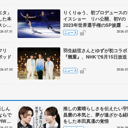
エタ」
りくりゅう、初プロデュースの
した本
イスショー リハ公開、初Vの
スショ
2023年世界選手権のSP披露 
ゼボロ、チョクベイら豪華メン
26.07.31
2026.07
ニュース
ーが来日
フリ
羽生結弦さんとゆずが初コラ
ポッド
『幾重』、NHKで8月15日放送
26.07.30
2026.07
ニュース
楽しん
推しの素晴らしさを伝えたい宇
ならで
昌磨の本気と、夢が遠ざかる経
IW前
をした本田真凜の覚悟
26.07.31
2026.05