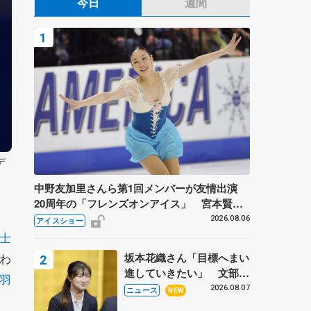
今日
週間
デ
中野友加里さんら第1回メンバーが友情出演
20周年の「フレンズオンアイス」 宮本賢二
さん、有川梨絵さん、田村岳斗さんも
2026.08.06
アイスショー
士
わ
坂本花織さん「目標へまい
進していきたい」 文部科
羽
学省スポーツ表彰式で代表
2026.08.07
ニュース
NEW
謝辞