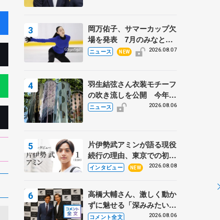
岡万佑子、サマーカップ欠
場を発表 7月のみなとア
クルス杯は腰痛の影響で
2026.08.07
ニュース
NEW
羽生結弦さん衣装モチーフ
の吹き流しを公開 今年は
「春よ、来い」、仙台の瑞
2026.08.06
ニュース
鳳殿
片伊勢武アミンが語る現役
続行の理由、東京での初め
ての一人暮らし 注目スケ
2026.08.08
インタビュー
NEW
ーターの「今」に迫る
高橋大輔さん、激しく動か
ずに魅せる「深みみたいな
ものは出てきている？」
2026.08.06
コメント全文