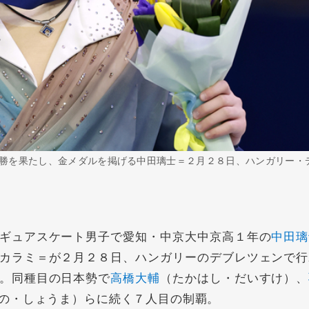
勝を果たし、金メダルを掲げる中田璃士＝２月２８日、ハンガリー・
ギュアスケート男子で愛知・中京大中京高１年の
中田璃
カラミ＝が２月２８日、ハンガリーのデブレツェンで行
。同種目の日本勢で
高橋大輔
（たかはし・だいすけ）、
の・しょうま）らに続く７人目の制覇。