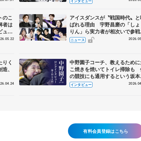
インタビュー
トのこ
アイスダンスが〝戦国時代〟と
解者は
ばれる理由 宇野昌磨の「しょ
ビュー
りん」ら実力者が相次いで参
恋人、
国内の競争激化
26.05.22
2026.05
ニュース
たりく
中野園子コーチ、教えるために
創造、
こ焼きを焼いてトイレ掃除も 
の競技にも通用するという坂本
織の筋肉
26.04.24
2026.04
インタビュー
有料会員登録はこちら