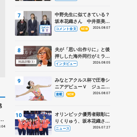
〝兄さん〟と慕うレジェン
ド野村忠宏さんと和気あい
中野先生に似てきている？
あい
坂本花織さん 中井亜美は
クリケットのサマーキャン
2026.08.07
コメント全文
NEW
プに 島田麻央はたくさん
試合に出て国際大会へ【文
部科学省スポーツ表彰
夫が「思い出作りに」と後
式】
押しした海外同行がミラノ
まで… 繁華街のリンクで
2026.08.05
インタビュー
は不良のお兄さんも味方
に 小林芳子さんが振り返
みなとアクルス杯で圧巻シ
るスケート人生
ニアデビューＶ ジュニア
で４シーズン無敗の島田麻
2026.08.07
連載
NEW
央
感
オリンピック優秀者顕彰に
ッ
りくりゅう、坂本花織さ
ん、団体メンバーら 8月
.04
2026.07.27
ニュース
7日に文科省が表彰式、ブ