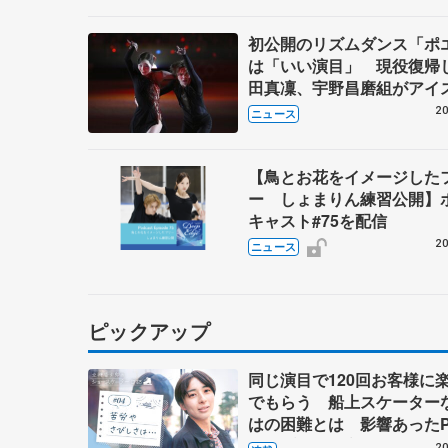
初公開のリズムダンス「ポ
は「いい演目」 現役復帰
田真凜、宇野昌磨組がアイ
ー
20
ニュース
【鳥とお花をイメージした
ー しょまりん練習公開】
キャスト#75を配信
20
ニュース
ピックアップ
同じ演目で120回お客様に
でもらう 船上スケーター
はの困難とは 影響あったP
キャプテン松永さんの存在
20