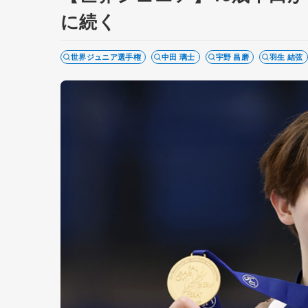
に続く
世界ジュニア選手権
中田 璃士
宇野 昌磨
羽生 結弦