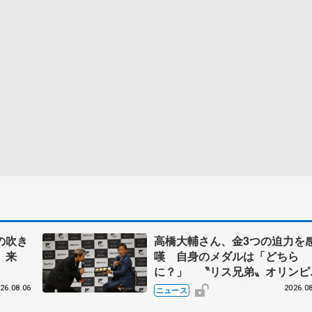
の吹き
高橋大輔さん、金3つの迫力を
、来
嘆 自身のメダルは「どちら
に？」 〝リス兄弟〟オリンピ
ク3連覇の野村忠宏さんと対談
26.08.06
2026.08
ニュース