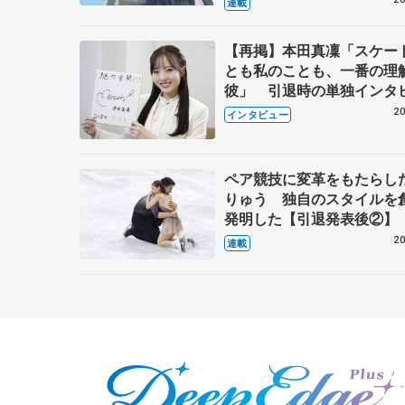
連載
【再掲】本田真凜「スケー
とも私のことも、一番の理
彼」 引退時の単独インタ
で語った競技人生や家族、
20
インタビュー
これからの夢…
ペア競技に変革をもたらし
りゅう 独自のスタイルを
発明した【引退発表後②】
20
連載