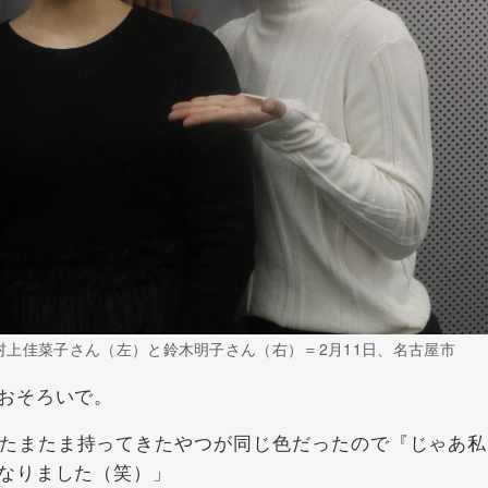
村上佳菜子さん（左）と鈴木明子さん（右）＝2月11日、名古屋市
おそろいで。
たまたま持ってきたやつが同じ色だったので『じゃあ私
なりました（笑）」