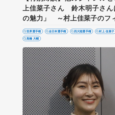
上佳菜子さん 鈴木明子さん
の魅力」 ～村上佳菜子のフ
世界選手権
全日本選手権
四大陸選手権
村上 佳菜子
高橋 大輔