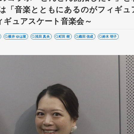
は「音楽とともにあるのがフィギュ
ィギュアスケート音楽会～
横井 ゆは菜
浅田 真央
町田 樹
織田 信成
鈴木 明子