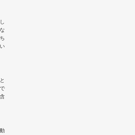
し
な
ち
い
と
で
含
動