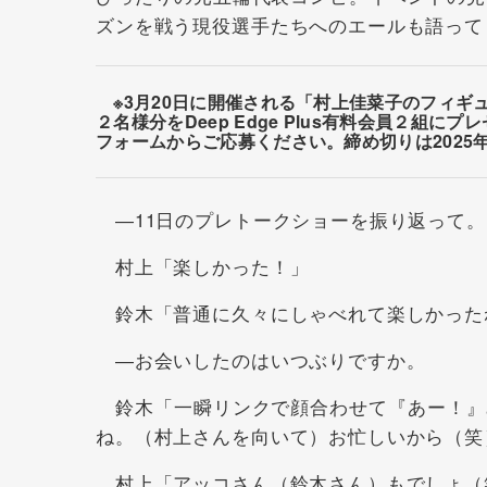
ズンを戦う現役選手たちへのエールも語って
※3月20日に開催される「村上佳菜子のフィギュ
２名様分をDeep Edge Plus有料会員２組
フォームからご応募ください。締め切りは2025年
―11日のプレトークショーを振り返って。
村上「楽しかった！」
鈴木「普通に久々にしゃべれて楽しかった
―お会いしたのはいつぶりですか。
鈴木「一瞬リンクで顔合わせて『あー！』
ね。（村上さんを向いて）お忙しいから（笑
村上「アッコさん（鈴木さん）もでしょ（