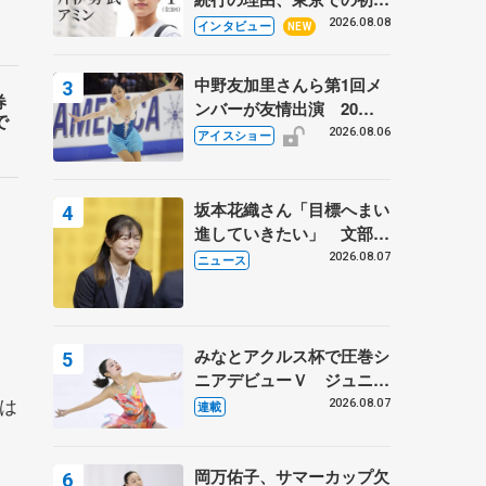
ての一人暮らし 注目スケ
2026.08.08
インタビュー
NEW
ーターの「今」に迫る
中野友加里さんら第1回メ
券
ンバーが友情出演 20周
で
年の「フレンズオンアイ
2026.08.06
アイスショー
ス」 宮本賢二さん、有川
梨絵さん、田村岳斗さんも
坂本花織さん「目標へまい
進していきたい」 文部科
学省スポーツ表彰式で代表
2026.08.07
ニュース
謝辞
みなとアクルス杯で圧巻シ
ニアデビューＶ ジュニア
で４シーズン無敗の島田麻
は
2026.08.07
連載
央
岡万佑子、サマーカップ欠