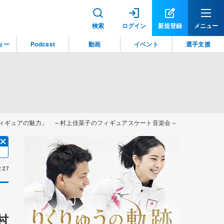
検索
ログイン
新規登録
メニュー
ョー
Podcast
動画
イベント
選手支援
ィギュアの魅力」 ～村上佳菜子のフィギュアスケート音楽会～
.27
村