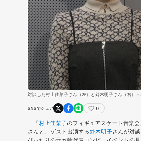
対談した村上佳菜子さん（左）と鈴木明子さん（右）＝2
0
SNSでシェア
「
村上佳菜子
のフィギュアスケート音楽会
さんと、ゲスト出演する
鈴木明子
さんが対談
ぴったりの元五輪代表コンビ。イベントの見