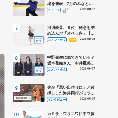
場を発表 7月のみなとア
クルス杯は腰痛の影響で
2026.08.07
ニュース
河辺愛菜、５位 得意を詰
め込んだ「オペラ座」【み
なとアクルス杯フリー】
2026.08.08
コメント全文
NEW
中野先生に似てきている？
坂本花織さん 中井亜美は
クリケットのサマーキャン
2026.08.07
コメント全文
プに 島田麻央はたくさん
試合に出て国際大会へ【文
部科学省スポーツ表彰
夫が「思い出作りに」と後
式】
押しした海外同行がミラノ
まで… 繁華街のリンクで
2026.08.05
インタビュー
は不良のお兄さんも味方
に 小林芳子さんが振り返
カミラ・ワリエワに中立資
るスケート人生