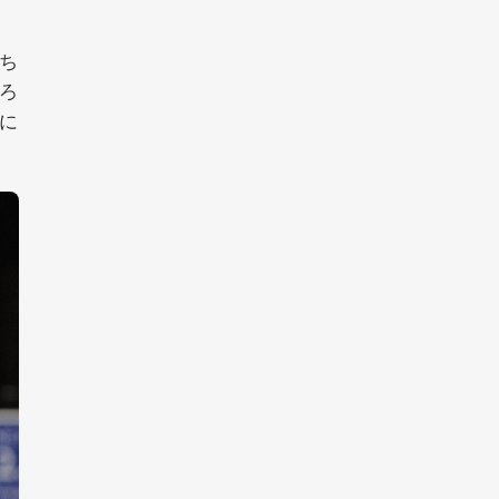
ち
ろ
に