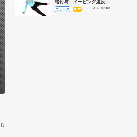
格付与 ドーピング違反で
処分、アレクサンドラ・イ
2026.08.08
ニュース
NEW
グナトワも
も