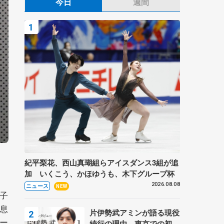
今日
週間
紀平梨花、西山真瑚組らアイスダンス3組が追
加 いくこう、かほゆうも、木下グループ杯
2026.08.08
ニュース
NEW
菜子
息
片伊勢武アミンが語る現役
ー
続行の理由、東京での初め