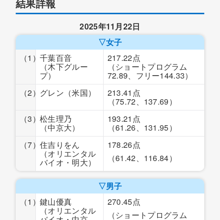
結果詳報
2025年11月22日
▽女子
（1）
千葉百音
217.22点
（木下グルー
（ショートプログラム
プ）
72.89、フリー144.33）
（2）
グレン
（米国）
213.41点
（75.72、137.69）
（3）
松生理乃
193.21点
（中京大）
（61.26、131.95）
（7）
住吉りをん
178.26点
（オリエンタル
（61.42、116.84）
バイオ・明大）
▽男子
（1）
鍵山優真
270.45点
（オリエンタル
（ショートプログラム
バイオ・中京