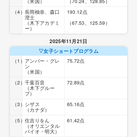
（米国）
（70.24、128.85）
（4）
長岡柚奈、森口
193.12点
澄士
（木下アカデミ
（67.53、125.59）
ー）
2025年11月21日
▽女子ショートプログラム
（1）
アンバー・グレ
75.72点
ン
（米国）
（2）
千葉百音
72.89点
（木下グルー
プ）
（3）
シザス
65.16点
（カナダ）
（5）
住吉りをん
61.42点
（オリエンタル
バイオ・明大）