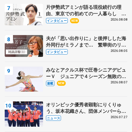
片伊勢武アミンが語る現役続行の理
由、東京での初めての一人暮らし 注
目スケーターの「今」に迫る
2026.08.08
インタビュー
NEW
夫が「思い出作りに」と後押しした海
外同行がミラノまで… 繁華街のリン
クでは不良のお兄さんも味方に 小林
2026.08.05
インタビュー
芳子さんが振り返るスケート人生
みなとアクルス杯で圧巻シニアデビュ
ーＶ ジュニアで４シーズン無敗の島
田麻央
2026.08.07
連載
NEW
オリンピック優秀者顕彰にりくりゅ
う、坂本花織さん、団体メンバーら
8月7日に文科省が表彰式、ブルーノ・
2026.07.27
ニュース
マルコット、中野園子らコーチも