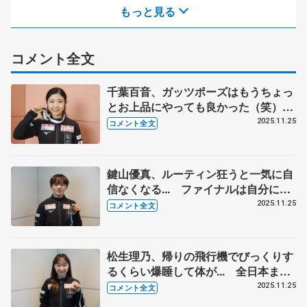
もっと見る
コメント全文
千葉百音、ガッツポーズはもうちょっ
とお上品にやっても良かった（笑）
本当に出すべきファイナルと全日本で
2025.11.25
コメント全文
やりきったと思える演技を 【GP第6
戦フィンランディア杯帰国】
鍵山優真、ルーティン狂うと一気に自
信なくなる... ファイナルは自分に集
中して、自分のためにやる 【GP第6
2025.11.25
コメント全文
戦フィンランディア杯帰国】
松生理乃、帰りの飛行機でびっくりす
るくらい爆睡して体が... 全日本まで
取りこぼし多いレベル、回転不足の見
2025.11.25
コメント全文
直し強化したい 【GP第6戦フィンラ