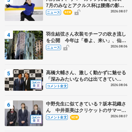
7月のみなとアクルス杯は腰痛の影響
で
2026.08.07
ニュース
NEW
羽生結弦さん衣装モチーフの吹き流し
を公開 今年は「春よ、来い」、仙台
の瑞鳳殿
2026.08.06
ニュース
高橋大輔さん、激しく動かずに魅せる
「深みみたいなものは出てきてい
る？」 〝兄さん〟と慕うレジェンド
2026.08.06
コメント全文
野村忠宏さんと和気あいあい
中野先生に似てきている？坂本花織さ
ん 中井亜美はクリケットのサマーキ
ャンプに 島田麻央はたくさん試合に
2026.08.07
コメント全文
NEW
出て国際大会へ【文部科学省スポーツ
表彰式】