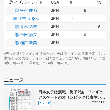
⑦ イザボー レビト
USA
9
13
⑩ 松生 理乃
JPN
5
⑫ 住吉 りをん
JPN
11
⑲ 青木 祐奈
JPN
5
㉛ 吉田 陽菜
JPN
0
㉜ 樋口 新葉
JPN
※男女のGPファイナル進出争い。★はファイナル進出決定、◯は
出場予定の大会、ポイントは1位15点、2位13点、3位11点、4位
9点、5位7点、6位5点、7位4点、8位3点。
ニュース
日本女子は混戦、男子2強 フィギュ
アスケートのオリンピック代表争い
GPシリーズ全6戦男女総括
2025.11.25
ニュース