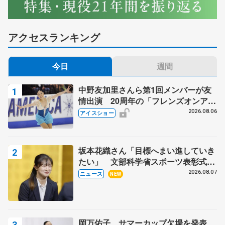
アクセスランキング
今日
週間
中野友加里さんら第1回メンバーが友
情出演 20周年の「フレンズオンアイ
ス」 宮本賢二さん、有川梨絵さん、
2026.08.06
アイスショー
田村岳斗さんも
坂本花織さん「目標へまい進していき
たい」 文部科学省スポーツ表彰式で
代表謝辞
2026.08.07
ニュース
NEW
岡万佑子、サマーカップ欠場を発表