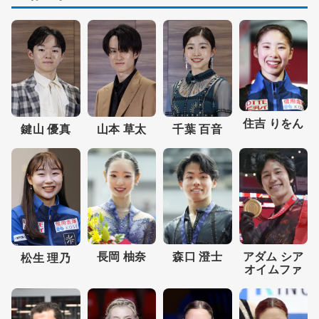
住吉 りをん
鍵山 優真
山本 草太
千葉 百音
森口 澄士
アダム シア
長岡 柚奈
松生 理乃
オイムファ