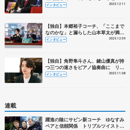
（笑） 満知子先生に言われるとやる
2025.12.11
インタビュー
けど「結構弱音吐きます。もう駄目」
とか 【単独インタビュー・3回続き
の（中）】
【独自】本郷裕子コーチ、「ここまで
なのかな」と漏らした山本草太が満知
子先生の言葉で... ジャンプに執着す
2025.12.09
インタビュー
ると「振りとか上手なのに省いたりす
るから…」 【単独インタビュー・3
回続きの（上）】
【独自】角野隼斗さん、鍵山優真が持
つ三つの速さをピアノ協奏曲に リン
クにあったピアノ練習場ですぐに曲作
2025.11.08
インタビュー
りを開始
連載
躍進の陰にサビン新コーチ ゆなすみ
ペアと信頼関係 トリプルツイスト習