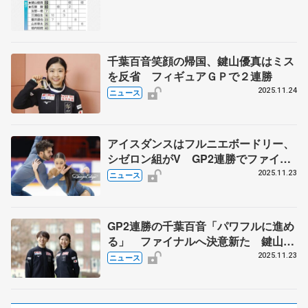
千葉百音笑顔の帰国、鍵山優真はミス
を反省 フィギュアＧＰで２連勝
2025.11.24
ニュース
アイスダンスはフルニエボードリー、
シゼロン組がV GP2連勝でファイナ
ル進出 最終第6戦フィンランディア
2025.11.23
ニュース
杯
GP2連勝の千葉百音「パワフルに進め
る」 ファイナルへ決意新た 鍵山優
真は反省 松生理乃「全日本でもいい
2025.11.23
ニュース
演技を」