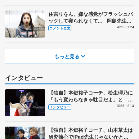
ンディア杯帰国】
住吉りをん、嫌な感覚がフラッシュバ
ックして寝られなくて... 岡島先生が
2週間いなかったことで不安感が拭え
2025.11.24
コメント全文
なかった 【GP第6戦フィンランディ
ア杯一夜明け】
もっと見る
インタビュー
【独自】本郷裕子コーチ、松生理乃に
「もう変わらなきゃ駄目だよ」と 持
ち上げたり厳しく言ったり「理乃ちゃ
2025.12.13
インタビュー
んの扱い方分かってきた」 【単独イ
ンタビュー・3回続きの（下）】
【独自】本郷裕子コーチ、山本草太は
研究熱心でiPad先生じゃないかと