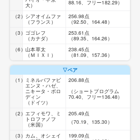
88.16、フリー182.29）
大）
（2）
シアオイムファ
256.98点
（フランス）
（92.50、164.48）
（3）
ゴゴレフ
253.61点
（カナダ）
（89.35、164.26）
（6）
山本草太
238.45点
（ＭＩＸＩ）
（81.09、157.36）
▽ペア
（1）
ミネルバファビ
206.88点
エンヌ・ハゼ、
ニキータ・ボロ
（ショートプログラム
ディン
70.40、フリー136.48）
（ドイツ）
（2）
エフィモワ、ミ
205.49点
トロファノフ
（70.19、135.30）
（米国）
（3）
カム、オシェイ
199.09点