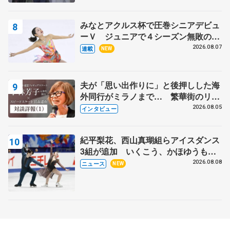
表彰式】
みなとアクルス杯で圧巻シニアデビュ
ーＶ ジュニアで４シーズン無敗の島
田麻央
2026.08.07
連載
NEW
夫が「思い出作りに」と後押しした海
外同行がミラノまで… 繁華街のリン
クでは不良のお兄さんも味方に 小林
2026.08.05
インタビュー
芳子さんが振り返るスケート人生
紀平梨花、西山真瑚組らアイスダンス
3組が追加 いくこう、かほゆうも、
木下グループ杯
2026.08.08
ニュース
NEW