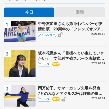
今日
週間
中野友加里さんら第1回メンバーが友
情出演 20周年の「フレンズオンアイ
ス」 宮本賢二さん、有川梨絵さん、
2026.08.06
アイスショー
田村岳斗さんも
坂本花織さん「目標へまい進していき
たい」 文部科学省スポーツ表彰式で
代表謝辞
2026.08.07
ニュース
NEW
岡万佑子、サマーカップ欠場を発表
7月のみなとアクルス杯は腰痛の影響
で
2026.08.07
ニュース
NEW