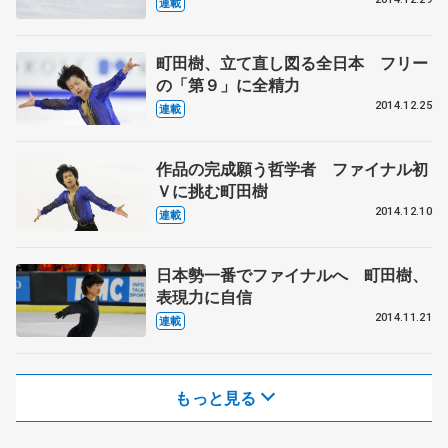
連載
町田樹、立て直し図る全日本 フリー
の「第９」に全精力
2014.12.25
連載
作品の完成願う哲学者 ファイナル初
Ｖに挑む町田樹
2014.12.10
連載
日本勢一番でファイナルへ 町田樹、
表現力に自信
2014.11.21
連載
もっと見る