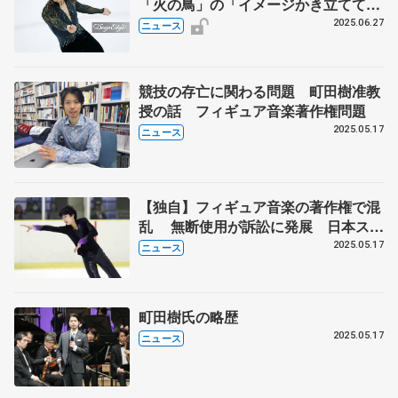
「火の鳥」の「イメージかき立ててき
た」
2025.06.27
ニュース
競技の存亡に関わる問題 町田樹准教
授の話 フィギュア音楽著作権問題
2025.05.17
ニュース
【独自】フィギュア音楽の著作権で混
乱 無断使用が訴訟に発展 日本スケ
ート連盟通達、演目変更迫られるケー
2025.05.17
ニュース
スも 町田樹さん「連盟が環境整備
を」
町田樹氏の略歴
2025.05.17
ニュース