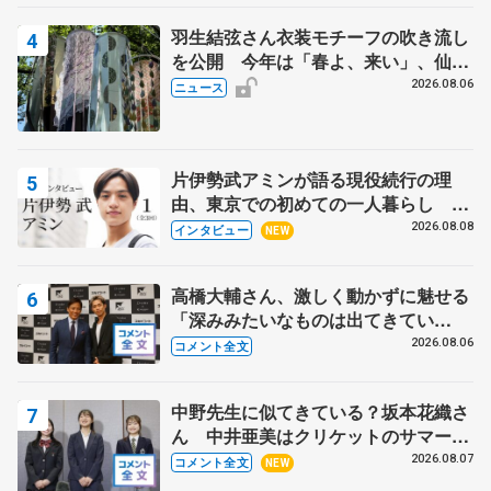
羽生結弦さん衣装モチーフの吹き流し
を公開 今年は「春よ、来い」、仙台
の瑞鳳殿
2026.08.06
ニュース
片伊勢武アミンが語る現役続行の理
由、東京での初めての一人暮らし 注
目スケーターの「今」に迫る
2026.08.08
インタビュー
NEW
高橋大輔さん、激しく動かずに魅せる
「深みみたいなものは出てきてい
る？」 〝兄さん〟と慕うレジェンド
2026.08.06
コメント全文
野村忠宏さんと和気あいあい
中野先生に似てきている？坂本花織さ
ん 中井亜美はクリケットのサマーキ
ャンプに 島田麻央はたくさん試合に
2026.08.07
コメント全文
NEW
出て国際大会へ【文部科学省スポーツ