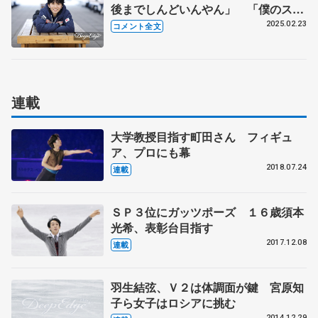
後までしんどいんやん」 「僕のスケ
ート人生、ミラノから始まった」 5
2025.02.23
コメント全文
位に入った2018年世界選手権、「また
五輪で」（一夜明けコメント全文）
連載
大学教授目指す町田さん フィギュ
ア、プロにも幕
2018.07.24
連載
ＳＰ３位にガッツポーズ １６歳須本
光希、表彰台目指す
2017.12.08
連載
羽生結弦、Ｖ２は体調面が鍵 宮原知
子ら女子はロシアに挑む
2014.12.29