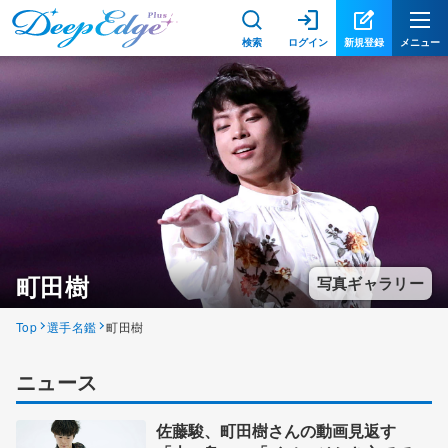
検索
ログイン
新規登録
メニュー
町田樹
写真ギャラリー
Top
選手名鑑
町田樹
ニュース
佐藤駿、町田樹さんの動画見返す