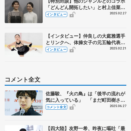
【特別対談】他のジャンルとのコラボ
「どんどん開拓したい」と村上佳菜子
さん 鈴木明子さんは「音楽とともに
2025.02.27
インタビュー
あるのがフィギュアの魅力」 ～村上
佳菜子のフィギュアスケート音楽会～
【インタビュー】仲良しの大庭雅選手
とリンクへ、体操女子の元五輪代表・
寺本明日香さんはなぜフィギュアスケ
2025.02.21
インタビュー
ートの大会に挑戦したのか “大人ス
ケーター”拡大の可能性と課題も
コメント全文
佐藤駿、『火の鳥』は「後半の流れが
気に入っている」 「まだ町田樹さん
のようになりきれていない」（囲み取
2025.06.27
コメント全文
材コメント全文）
【四大陸】友野一希、昨夜に嘔吐「最