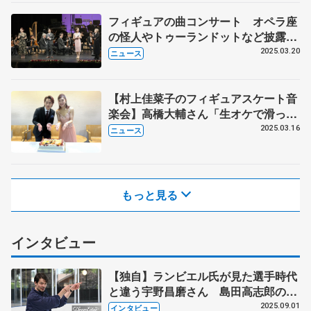
フィギュアの曲コンサート オペラ座
の怪人やトゥーランドットなど披露
司会の村上佳菜子さん「音楽好きな
2025.03.20
ニュース
方、フィギュアも好きになって」
【村上佳菜子のフィギュアスケート音
楽会】高橋大輔さん「生オケで滑った
ら気持ちいいだろうなぁ」 テノール
2025.03.16
ニュース
歌手・笛田博昭さんと『道化師』夢の
共演か!? 39歳誕生日「45歳くらいま
では頑張りたい」
もっと見る
インタビュー
【独自】ランビエル氏が見た選手時代
と違う宇野昌磨さん 島田高志郎のア
イスダンス動画に「私はくぎ付け」
2025.09.01
インタビュー