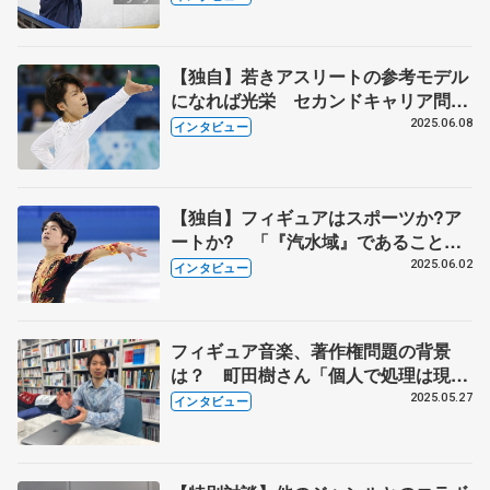
引退後最初に振り付けしたのは元世界
王者
【独自】若きアスリートの参考モデル
になれば光栄 セカンドキャリア問題
も『汽水域』がキーワード 町田樹さ
2025.06.08
インタビュー
ん、単独インタビュー・2回続きの
（下）
【独自】フィギュアはスポーツか?ア
ートか? 「『汽水域』であることこ
そ醍醐味」 町田樹さん、単独インタ
2025.06.02
インタビュー
ビュー・2回続きの（上）
フィギュア音楽、著作権問題の背景
は？ 町田樹さん「個人で処理は現実
的に不可能」 米国は管理事業者と契
2025.05.27
インタビュー
約「日本も同様の動きを」