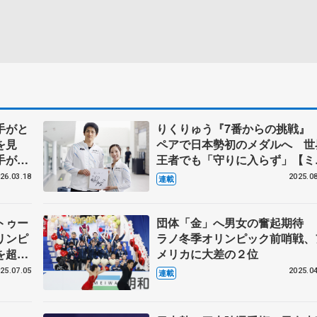
手がと
りくりゅう『7番からの挑戦
を見
ペアで日本勢初のメダルへ 世
手が出
王者でも「守りに入らず」【ミ
本賢二
ノ・コルティナ冬季オリンピッ
26.03.18
2025.08
連載
開幕まで半年】
トゥー
団体「金」へ男女の奮起期待 
リンピ
ラノ冬季オリンピック前哨戦、
を超豪
メリカに大差の２位
25.07.05
2025.04
連載