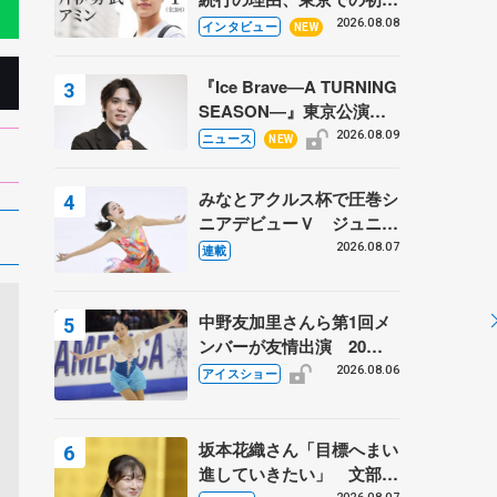
ての一人暮らし 注目スケ
2026.08.08
インタビュー
NEW
ーターの「今」に迫る
『Ice Brave―A TURNING
SEASON―』東京公演が
開幕、宇野昌磨の『Ice
2026.08.09
ニュース
NEW
Brave』にかける思いを知
る記事 5選
みなとアクルス杯で圧巻シ
ニアデビューＶ ジュニア
で４シーズン無敗の島田麻
2026.08.07
連載
央
中野友加里さんら第1回メ
ンバーが友情出演 20周
年の「フレンズオンアイ
2026.08.06
アイスショー
ス」 宮本賢二さん、有川
梨絵さん、田村岳斗さんも
坂本花織さん「目標へまい
進していきたい」 文部科