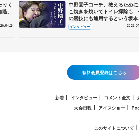
たりく
中野園子コーチ、教えるために
創造、
こ焼きを焼いてトイレ掃除も 
の競技にも通用するという坂本
織の筋肉
26.04.24
2026.04
インタビュー
有料会員登録はこちら
新着
インタビュー
コメント全文
大会日程
アイスショー
Po
このサイトについて