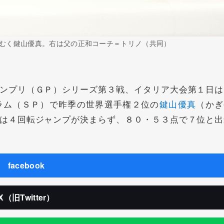
むく鍵山優真。右は父の正和コーチ＝トリノ（共同）
ンプリ（ＧＰ）シリーズ第３戦、イタリア大会第１日は
ラム（ＳＰ）で昨季の世界選手権２位の
鍵山優真
（かぎ
は４回転ジャンプが決まらず、８０・５３点で７位と出
facebook
X（旧Twitter）