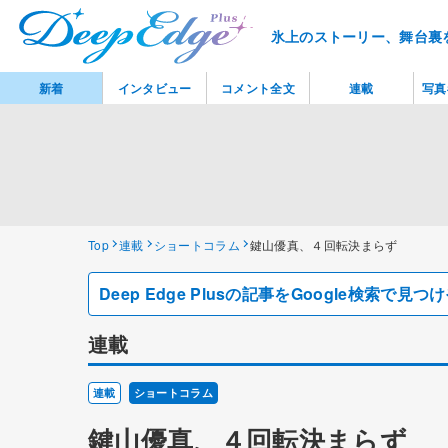
氷上のストーリー、舞台裏
新着
インタビュー
コメント全文
連載
写真
Top
連載
ショートコラム
鍵山優真、４回転決まらず
Deep Edge Plusの記事をGoogle検索で
連載
連載
ショートコラム
鍵山優真、４回転決まらず