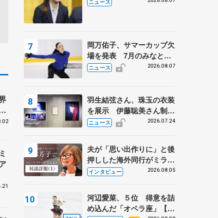
学省スポーツ表彰式で代表
2026.08.07
ニュース
謝辞
岡万佑子、サマーカップ欠
場を発表 7月のみなとア
クルス杯は腰痛の影響で
2026.08.07
ニュース
』
界
羽生結弦さん、珠玉の衣装
ラ
を展示 伊藤聡美さん制作
ク
の一点もの、矢口亨さんが
2026.07.24
.02
ニュース
撮影
夫が「思い出作りに」と後
ミ
押しした海外同行がミラノ
ア
まで… 繁華街のリンクで
2026.08.05
インタビュー
は不良のお兄さんも味方
.21
に 小林芳子さんが振り返
河辺愛菜、５位 得意を詰
るスケート人生
め込んだ「オペラ座」【み