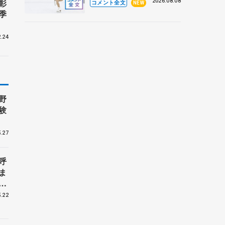
なとアクルス杯フリー】
彰
2026.08.08
コメント全文
NEW
季
.24
野
験
.27
呼
ま
戦
.22