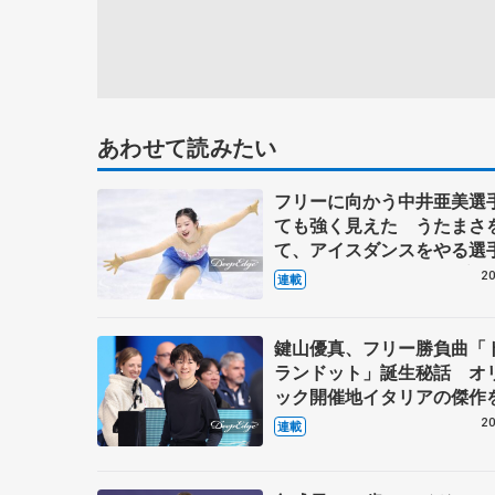
あわせて読みたい
フリーに向かう中井亜美選
ても強く見えた うたまさ
て、アイスダンスをやる選
てきてほしい【第5回・宮
20
連載
表現の設計図】
鍵山優真、フリー勝負曲「
ランドット」誕生秘話 オ
ック開催地イタリアの傑作
華布陣で編曲【詳報】
20
連載