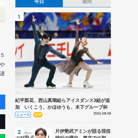
今日
週間
５
や
遅
紀平梨花、西山真瑚組らアイスダンス3組が追
加 いくこう、かほゆうも、木下グループ杯
2026.08.08
ニュース
NEW
片伊勢武アミンが語る現役
続行の理由、東京での初め