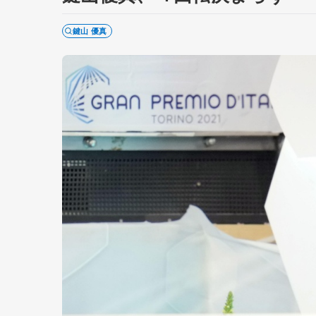
鍵山 優真