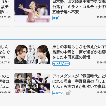
3Aｰ
日本勢、四大陸選手権で男女表
 故テ
台逃す ミラノ・コルティナ冬
大陸V
五輪予選へ不安
25.03.15
2025.02
連載
楽しん
推しの素晴らしさを伝えたい宇
ならで
昌磨の本気と、夢が遠ざかる経
IW前
をした本田真凜の覚悟
26.07.31
2026.05
インタビュー
トのこ
アイスダンスが〝戦国時代〟と
解者は
ばれる理由 宇野昌磨の「しょ
ビュー
りん」ら実力者が相次いで参
恋人、
国内の競争激化
26.05.22
2026.05
ニュース