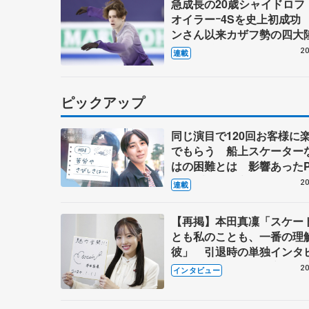
急成長の20歳シャイドロフ 
オイラーｰ4Sを史上初成功
ンさん以来カザフ勢の四
世界選手権で日本勢の脅威
20
連載
ピックアップ
同じ演目で120回お客様に
でもらう 船上スケーター
はの困難とは 影響あったP
キャプテン松永さんの存在
20
連載
【再掲】本田真凜「スケー
とも私のことも、一番の理
彼」 引退時の単独インタ
で語った競技人生や家族、
20
インタビュー
これからの夢…