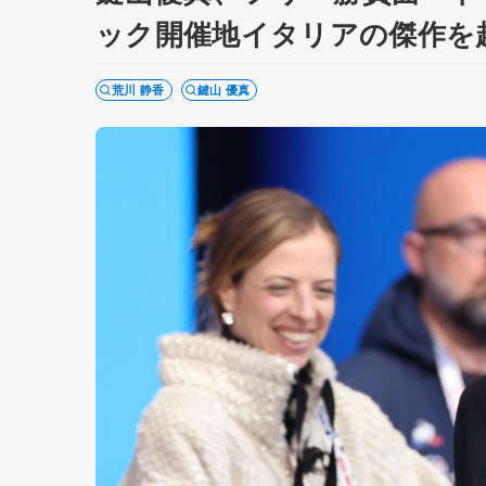
ック開催地イタリアの傑作を
荒川 静香
鍵山 優真