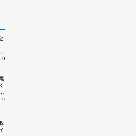
と
出
二
.18
尾
く
と
.17
政
イ