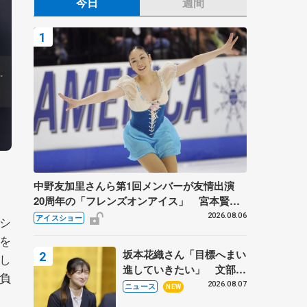
今日
週間
中野友加里さんら第1回メンバーが友情出演
20周年の「フレンズオンアイス」 宮本賢二
さん、有川梨絵さん、田村岳斗さんも
2026.08.06
アイスショー
シ
を
坂本花織さん「目標へまい
し
進していきたい」 文部科
負
学省スポーツ表彰式で代表
2026.08.07
ニュース
NEW
謝辞