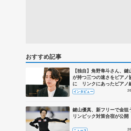
おすすめ記事
【独自】角野隼斗さん、鍵
が持つ三つの速さをピアノ
に リンクにあったピアノ
ですぐに曲作りを開始
20
インタビュー
鍵山優真、新フリーで金狙
リンピック対策合宿が公開
20
ニュース