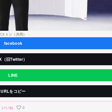
ボストン（共同）
facebook
X（旧Twitter）
LINE
URLをコピー
いいね
0