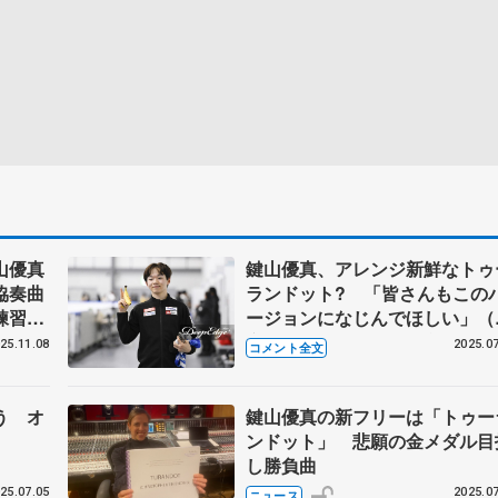
山優真
鍵山優真、アレンジ新鮮なトゥ
協奏曲
ランドット? 「皆さんもこの
練習場
ージョンになじんでほしい」（
宿囲み取材コメント全文）
25.11.08
2025.07
コメント全文
う オ
鍵山優真の新フリーは「トゥー
ンドット」 悲願の金メダル目
し勝負曲
25.07.05
2025.07
ニュース