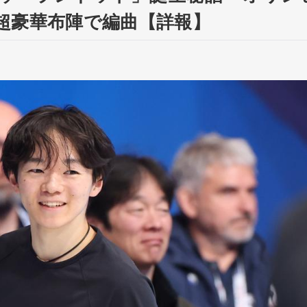
超豪華布陣で編曲【詳報】