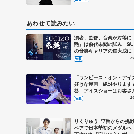
あわせて読みたい
演者、監督、音楽が対等に
艶』は前代未聞の試み SUG
の音楽キャリアの集大成に
20
連載
「ワンピース・オン・アイ
好きな漫画「絶対やります
答 アイスショーはお客さ
イン、純粋に楽しんでもら
20
連載
【第3回・宮本賢二 表現の
図】
りくりゅう『7番からの挑
ペアで日本勢初のメダルへ