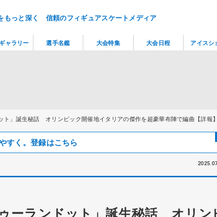
をもっと深く 信頼のフィギュアスケートメディア
ギャラリー
選手名鑑
大会特集
大会日程
アイスシ
ット」誕生秘話 オリンピック開催地イタリアの傑作を超豪華布陣で編曲【詳報
見つけやすく。登録はこちら
2025.07
ゥーランドット」誕生秘話 オリン