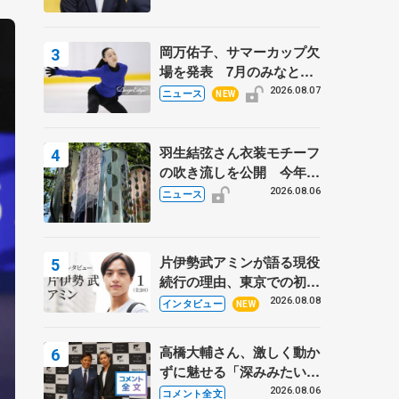
岡万佑子、サマーカップ欠
場を発表 7月のみなとア
クルス杯は腰痛の影響で
2026.08.07
ニュース
NEW
羽生結弦さん衣装モチーフ
の吹き流しを公開 今年は
「春よ、来い」、仙台の瑞
2026.08.06
ニュース
鳳殿
片伊勢武アミンが語る現役
続行の理由、東京での初め
ての一人暮らし 注目スケ
2026.08.08
インタビュー
NEW
ーターの「今」に迫る
高橋大輔さん、激しく動か
ずに魅せる「深みみたいな
ものは出てきている？」
2026.08.06
コメント全文