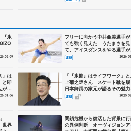
、『氷
フリーに向かう中井亜美選手が
IZO
ても強く見えた うたまさを見
て、アイスダンスをやる選手が
てきてほしい【第5回・宮本賢
26.06.09
2026.03
連載
表現の設計図】
ス」は
「『氷艶』はライフワーク」と
」と即
上菊之丞さん スケート靴を履
んがメ
日本舞踊の家元が語るその魅力
うもの
は？【インタビュー前編】
26.01.06
2025.08
連載
設計
戦』
閉鎖危機から復活した背景に行
 世界
の異例判断 オーヴィジョンア