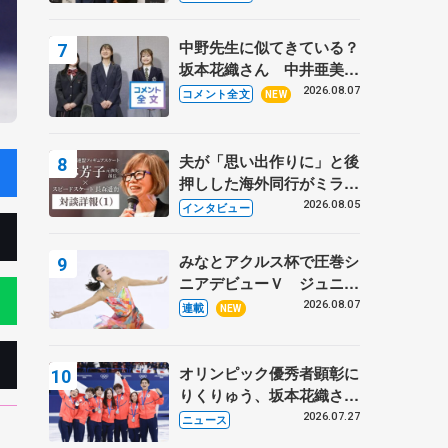
〝兄さん〟と慕うレジェン
ド野村忠宏さんと和気あい
中野先生に似てきている？
あい
坂本花織さん 中井亜美は
クリケットのサマーキャン
2026.08.07
コメント全文
NEW
プに 島田麻央はたくさん
試合に出て国際大会へ【文
部科学省スポーツ表彰
夫が「思い出作りに」と後
式】
押しした海外同行がミラノ
まで… 繁華街のリンクで
2026.08.05
インタビュー
は不良のお兄さんも味方
に 小林芳子さんが振り返
みなとアクルス杯で圧巻シ
るスケート人生
ニアデビューＶ ジュニア
で４シーズン無敗の島田麻
2026.08.07
連載
NEW
央
オリンピック優秀者顕彰に
りくりゅう、坂本花織さ
ん、団体メンバーら 8月
2026.07.27
ニュース
7日に文科省が表彰式、ブ