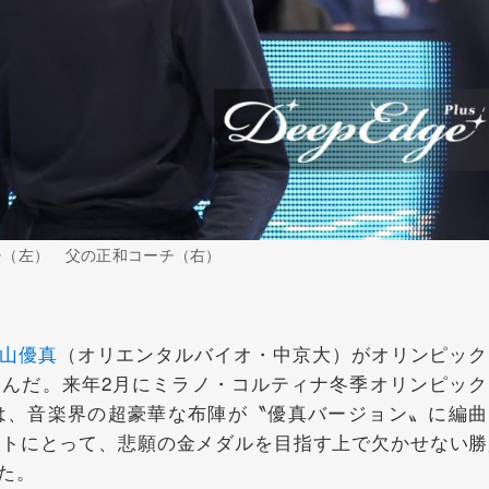
チ（左） 父の正和コーチ（右）
山優真
（オリエンタルバイオ・中京大）がオリンピック
んだ。来年2月にミラノ・コルティナ冬季オリンピック
は、音楽界の超豪華な布陣が〝優真バージョン〟に編曲
リストにとって、悲願の金メダルを目指す上で欠かせない勝
た。