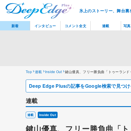
氷上のストーリー、舞台裏
新着
インタビュー
コメント全文
連載
写真
Top
連載
Inside Out
鍵山優真、フリー勝負曲「トゥーランド
Deep Edge Plusの記事をGoogle検索で
連載
連載
Inside Out
鍵山優真、フリー勝負曲「ト