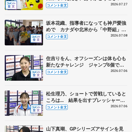
す」 シスメックスのリンク開場１周
2026.07.27
コメント全文
年、三原舞依さん「暑い日続くので滑
りに来て」
坂本花織、指導者になっても神戸愛強
めで カナダや北米から「中野組」の
練習に参加 【兵庫県「誉賞」贈呈】
2026.07.08
コメント全文
住吉りをん、オフシーズンは体も心も
新たなチャレンジ ジャンプ6個で充
実したプログラムに 【全日本シニア
2026.07.06
コメント全文
強化合宿】
松生理乃、ショートで苦戦していると
ころは... 結果を出すプレッシャーと
出場できるうれしさと 【全日本シニ
2026.07.06
コメント全文
ア強化合宿】
山下真瑚、GPシリーズアサインを見