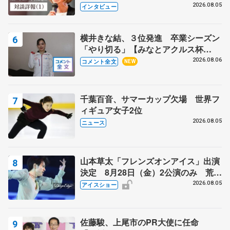
クでは不良のお兄さんも味方に 小林
2026.08.05
インタビュー
芳子さんが振り返るスケート人生
横井きな結、３位発進 卒業シーズン
「やり切る」【みなとアクルス杯
SP】
2026.08.06
コメント全文
NEW
千葉百音、サマーカップ欠場 世界フ
ィギュア女子2位
2026.08.05
ニュース
山本草太「フレンズオンアイス」出演
決定 8月28日（金）2公演のみ 荒川
静香さんプロデュース、20周年のアイ
2026.08.05
アイスショー
スショー
佐藤駿、上尾市のPR大使に任命