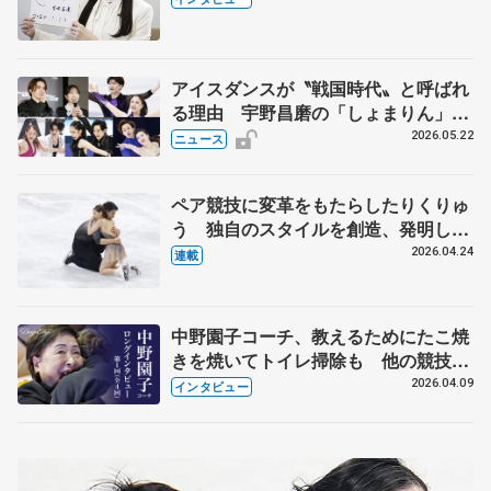
人生や家族、恋人、これからの夢…
アイスダンスが〝戦国時代〟と呼ばれ
る理由 宇野昌磨の「しょまりん」ら
実力者が相次いで参戦 国内の競争激
2026.05.22
ニュース
化
ペア競技に変革をもたらしたりくりゅ
う 独自のスタイルを創造、発明した
【引退発表後②】
2026.04.24
連載
中野園子コーチ、教えるためにたこ焼
きを焼いてトイレ掃除も 他の競技に
も通用するという坂本花織の筋肉
2026.04.09
インタビュー