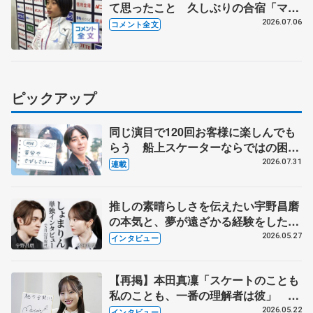
て思ったこと 久しぶりの合宿「マコ
にしかできないことを」 【全日本シ
2026.07.06
コメント全文
ニア強化合宿】
ピックアップ
同じ演目で120回お客様に楽しんでも
らう 船上スケーターならではの困難
とは 影響あったPIW前キャプテン松
2026.07.31
連載
永さんの存在
推しの素晴らしさを伝えたい宇野昌磨
の本気と、夢が遠ざかる経験をした本
田真凜の覚悟
2026.05.27
インタビュー
【再掲】本田真凜「スケートのことも
私のことも、一番の理解者は彼」 引
退時の単独インタビューで語った競技
2026.05.22
インタビュー