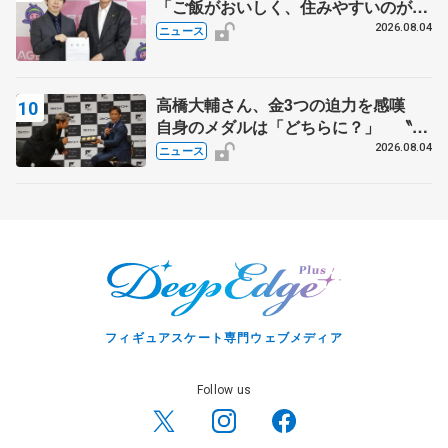
「ご飯がおいしく、住みやすいのが魅
力」
2026.08.04
ニュース
高橋大輔さん、金3つの迫力を感嘆
自身のメダルは「どちらに？」 〝リ
ス兄弟〟オリンピック3連覇の野村忠
2026.08.04
ニュース
宏さんと対談
フィギュアスケート専門ウェブメディア
Follow us