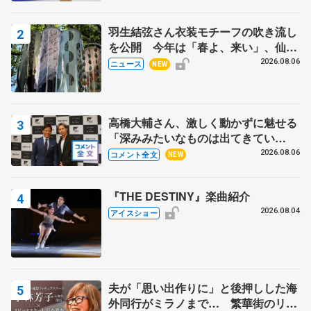
羽生結弦さん衣装モチーフの吹き流し
を公開 今年は「春よ、来い」、仙台
の瑞鳳殿
2026.08.06
ニュース
NEW
高橋大輔さん、激しく動かずに魅せる
「深みみたいなものは出てきてい
る？」 〝兄さん〟と慕うレジェンド
2026.08.06
コメント全文
NEW
野村忠宏さんと和気あいあい
『THE DESTINY』楽曲紹介
2026.08.04
アイスショー
夫が「思い出作りに」と後押しした海
外同行がミラノまで… 繁華街のリン