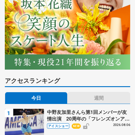
アクセスランキング
今日
週間
中野友加里さんら第1回メンバーが友
情出演 20周年の「フレンズオンアイ
ス」 宮本賢二さん、有川梨絵さん、
2026.08.06
アイスショー
NEW
田村岳斗さんも