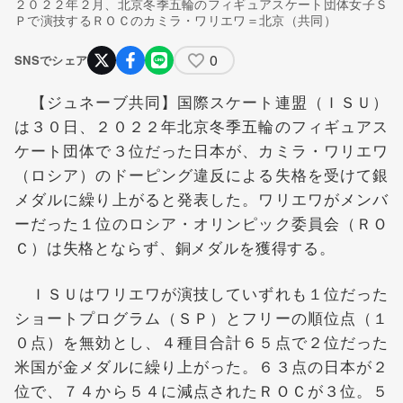
２０２２年２月、北京冬季五輪のフィギュアスケート団体女子Ｓ
Ｐで演技するＲＯＣのカミラ・ワリエワ＝北京（共同）
0
SNSでシェア
【ジュネーブ共同】国際スケート連盟（ＩＳＵ）
は３０日、２０２２年北京冬季五輪のフィギュアス
ケート団体で３位だった日本が、カミラ・ワリエワ
（ロシア）のドーピング違反による失格を受けて銀
メダルに繰り上がると発表した。ワリエワがメンバ
ーだった１位のロシア・オリンピック委員会（ＲＯ
Ｃ）は失格とならず、銅メダルを獲得する。
ＩＳＵはワリエワが演技していずれも１位だった
ショートプログラム（ＳＰ）とフリーの順位点（１
０点）を無効とし、４種目合計６５点で２位だった
米国が金メダルに繰り上がった。６３点の日本が２
位で、７４から５４に減点されたＲＯＣが３位。５