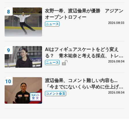
友野一希、渡辺倫果が優勝 アジアン
オープントロフィー
2026.08.03
ニュース
AIはフィギュアスケートをどう変え
る？ 青木祐奈と考える採点、トレー
ニングの未来
2026.08.04
ニュース
渡辺倫果、コメント難しい内容も...
「今までにないくらい早めに仕上げら
れている」 【アジアンオープントロ
2026.08.04
コメント全文
フィー女子フリー】