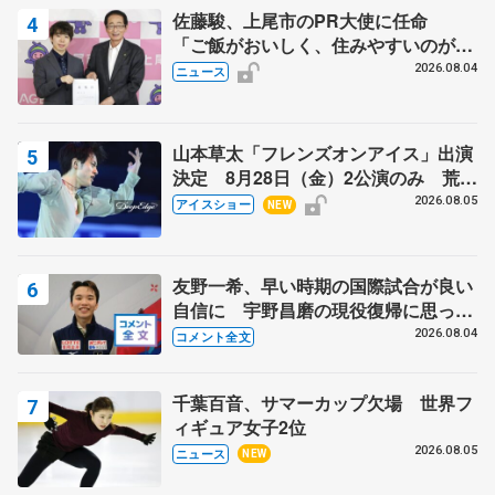
佐藤駿、上尾市のPR大使に任命
「ご飯がおいしく、住みやすいのが魅
力」
2026.08.04
ニュース
山本草太「フレンズオンアイス」出演
決定 8月28日（金）2公演のみ 荒川
静香さんプロデュース、20周年のアイ
2026.08.05
アイスショー
NEW
スショー
友野一希、早い時期の国際試合が良い
自信に 宇野昌磨の現役復帰に思って
いること 【アジアンオープントロフ
2026.08.04
コメント全文
ィーフリー後】
千葉百音、サマーカップ欠場 世界フ
ィギュア女子2位
2026.08.05
ニュース
NEW