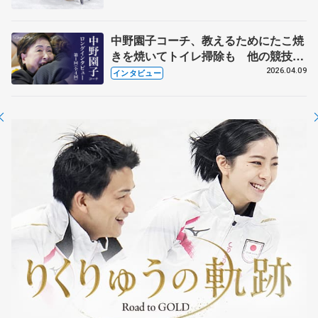
中野園子コーチ、教えるためにたこ焼
きを焼いてトイレ掃除も 他の競技に
も通用するという坂本花織の筋肉
2026.04.09
インタビュー