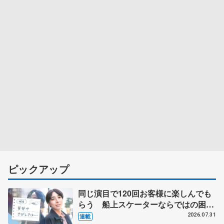
ピックアップ
同じ演目で120回お客様に楽しんでも
らう 船上スケーターならではの困難
とは 影響あったPIW前キャプテン松
2026.07.31
連載