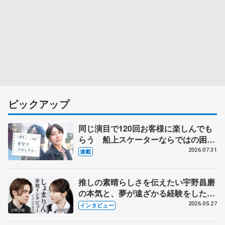
ピックアップ
同じ演目で120回お客様に楽しんでも
らう 船上スケーターならではの困難
とは 影響あったPIW前キャプテン松
2026.07.31
連載
永さんの存在
推しの素晴らしさを伝えたい宇野昌磨
の本気と、夢が遠ざかる経験をした本
田真凜の覚悟
2026.05.27
インタビュー