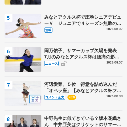
みなとアクルス杯で圧巻シニアデビュ
ーＶ ジュニアで４シーズン無敗の島
田麻央
2026.08.07
連載
岡万佑子、サマーカップ欠場を発表
7月のみなとアクルス杯は腰痛の影響
で
2026.08.07
ニュース
河辺愛菜、５位 得意を詰め込んだ
「オペラ座」【みなとアクルス杯フリ
ー】
2026.08.08
コメント全文
NEW
中野先生に似てきている？坂本花織さ
ん 中井亜美はクリケットのサマーキ