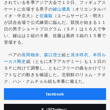
されている冬季アジア大会で１０日、フィギュアス
ケートに出場する男子の
鍵山優真
（オリエンタルバ
イオ・中京大）と
佐藤駿
（エームサービス・明大）
が試合会場で公式練習に臨んだ。競技が始まる１１
日の男子ショートプログラム（ＳＰ）は１６人で争
い、鍵山は２組の９番、佐藤は最終３組の１５番で
登場する。
ペアの
長岡柚奈
、
森口澄士
組と
清水咲衣
、
本田ル
ーカス剛史
組（ともに木下アカデミー）も１１日の
ＳＰに向けて調整し、ともにフリーの曲をかけてリ
フトなどの動きを確認した。北朝鮮のリョム・テオ
ク、ハン・クムチョル組も本番に備えた。
facebook
X（旧Twitter）