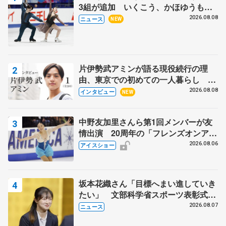
3組が追加 いくこう、かほゆうも、
木下グループ杯
2026.08.08
ニュース
NEW
片伊勢武アミンが語る現役続行の理
由、東京での初めての一人暮らし 注
目スケーターの「今」に迫る
2026.08.08
インタビュー
NEW
中野友加里さんら第1回メンバーが友
情出演 20周年の「フレンズオンアイ
ス」 宮本賢二さん、有川梨絵さん、
2026.08.06
アイスショー
田村岳斗さんも
坂本花織さん「目標へまい進していき
たい」 文部科学省スポーツ表彰式で
代表謝辞
2026.08.07
ニュース