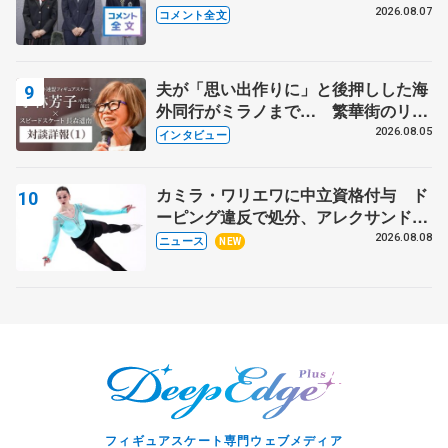
ャンプに 島田麻央はたくさん試合に
2026.08.07
コメント全文
出て国際大会へ【文部科学省スポーツ
表彰式】
夫が「思い出作りに」と後押しした海
外同行がミラノまで… 繁華街のリン
クでは不良のお兄さんも味方に 小林
2026.08.05
インタビュー
芳子さんが振り返るスケート人生
カミラ・ワリエワに中立資格付与 ド
ーピング違反で処分、アレクサンド
ラ・イグナトワも
2026.08.08
ニュース
NEW
フィギュアスケート専門ウェブメディア