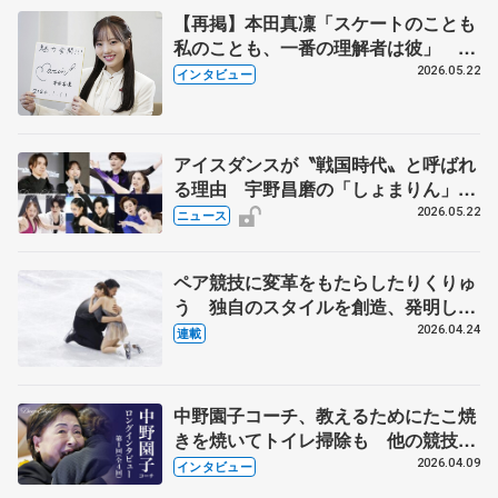
【再掲】本田真凜「スケートのことも
私のことも、一番の理解者は彼」 引
退時の単独インタビューで語った競技
2026.05.22
インタビュー
人生や家族、恋人、これからの夢…
アイスダンスが〝戦国時代〟と呼ばれ
る理由 宇野昌磨の「しょまりん」ら
実力者が相次いで参戦 国内の競争激
2026.05.22
ニュース
化
ペア競技に変革をもたらしたりくりゅ
う 独自のスタイルを創造、発明した
【引退発表後②】
2026.04.24
連載
中野園子コーチ、教えるためにたこ焼
きを焼いてトイレ掃除も 他の競技に
も通用するという坂本花織の筋肉
2026.04.09
インタビュー