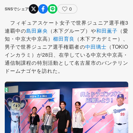
0
SNSでシェア
フィギュアスケート女子で世界ジュニア選手権3
連覇中の
島田麻央
（木下グループ）や
和田薫子
（愛
知・中京大中京高）
櫛田育良
（木下アカデミー）、
男子で世界ジュニア選手権覇者の
中田璃士
（TOKIO
インカラミ）が28日、在学している中京大中京高・
通信制課程の特別活動として名古屋市のバンテリン
ドームナゴヤを訪れた。