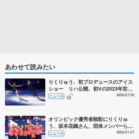
あわせて読みたい
りくりゅう、初プロデュースのアイス
ショー リハ公開、初Vの2023年世界
選手権のSP披露 ハゼボロ、チョク
2026.07.30
ニュース
ベイら豪華メンバーが来日
オリンピック優秀者顕彰にりくりゅ
う、坂本花織さん、団体メンバーら
8月7日に文科省が表彰式、ブルーノ・
2026.07.27
ニュース