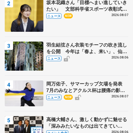
坂本花織さん「目標へまい進していき
たい」 文部科学省スポーツ表彰式で
代表謝辞
2026.08.07
ニュース
NEW
羽生結弦さん衣装モチーフの吹き流し
を公開 今年は「春よ、来い」、仙台
の瑞鳳殿
2026.08.06
ニュース
岡万佑子、サマーカップ欠場を発表
7月のみなとアクルス杯は腰痛の影響
で
2026.08.07
ニュース
NEW
高橋大輔さん、激しく動かずに魅せる
「深みみたいなものは出てきてい
る？」 〝兄さん〟と慕うレジェンド
2026.08.06
コメント全文