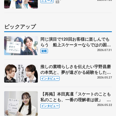
ニュース
ピックアップ
同じ演目で120回お客様に楽しんでも
らう 船上スケーターならではの困難
とは 影響あったPIW前キャプテン松
2026.07.31
連載
永さんの存在
推しの素晴らしさを伝えたい宇野昌磨
の本気と、夢が遠ざかる経験をした本
田真凜の覚悟
2026.05.27
インタビュー
【再掲】本田真凜「スケートのことも
私のことも、一番の理解者は彼」 引
退時の単独インタビューで語った競技
2026.05.22
インタビュー
人生や家族、恋人、これからの夢…