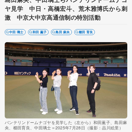
ヤ見学 中日・高橋宏斗、荒木雅博氏から刺
激 中京大中京高通信制の特別活動
中田 璃士
和田 薫子
島田 麻央
櫛田 育良
バンテリンドームナゴヤを見学した（左から）和田薫子、島田麻
央、櫛田育良、中田璃士＝2025年7月28日（撮影：品川絵里）