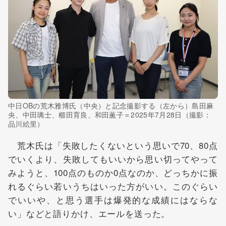
中日OBの荒木雅博氏（中央）と記念撮影する（左から）島田麻
央、中田璃士、櫛田育良、和田薫子＝2025年7月28日（撮影：
品川絵里）
荒木氏は「失敗したくないという思いで70、80点
でいくより、失敗してもいいから思い切ってやって
みようと、100点のものか0点なのか、どっちかに振
れるぐらい若いうちはいった方がいい。このぐらい
でいいや、と思う選手は爆発的な成績にはならな
い」などと語りかけ、エールを送った。