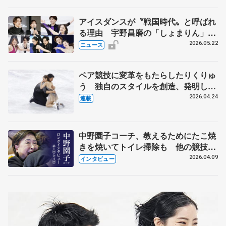
アイスダンスが〝戦国時代〟と呼ばれ
る理由 宇野昌磨の「しょまりん」ら
実力者が相次いで参戦 国内の競争激
2026.05.22
ニュース
化
ペア競技に変革をもたらしたりくりゅ
う 独自のスタイルを創造、発明した
【引退発表後②】
2026.04.24
連載
中野園子コーチ、教えるためにたこ焼
きを焼いてトイレ掃除も 他の競技に
も通用するという坂本花織の筋肉
2026.04.09
インタビュー