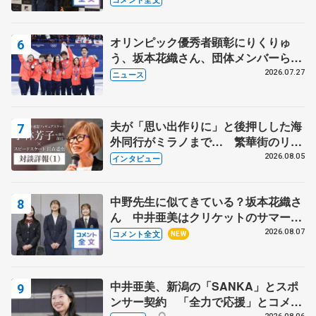
野村忠宏さんと和気あいあい
オリンピック優秀者顕彰にりくりゅ
う、坂本花織さん、団体メンバーら
8月7日に文科省が表彰式、ブルーノ・
2026.07.27
ニュース
マルコット、中野園子らコーチも
夫が「思い出作りに」と後押しした海
外同行がミラノまで… 繁華街のリン
クでは不良のお兄さんも味方に 小林
2026.08.05
インタビュー
芳子さんが振り返るスケート人生
中野先生に似てきている？坂本花織さ
ん 中井亜美はクリケットのサマーキ
ャンプに 島田麻央はたくさん試合に
2026.08.07
コメント全文
NEW
出て国際大会へ【文部科学省スポーツ
表彰式】
中井亜美、新潟の「SANKA」とスポ
ンサー契約 「全力で応援」とコメン