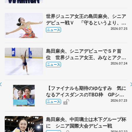
マルコット、中野園子らコーチも
世界ジュニア女王の島田麻央、シニア
デビュー戦Ｖ 「守るというより、攻
める」気持ち、みなとアクルス杯
2026.07.25
ニュース
島田麻央、シニアデビューでＳＰ首
位 世界ジュニア女王、みなとアクル
ス杯
2026.07.24
ニュース
【ファイナルも期待のゆなすみ 気に
なるアイスダンスのTBD枠 GPシリ
ーズ展望③ペア・アイスダンス編】
2026.07.23
ニュース
ポッドキャスト#74を配信
島田麻央、中田璃士は木下グループ杯
に シニア国際大会デビュー戦
2026.07.22