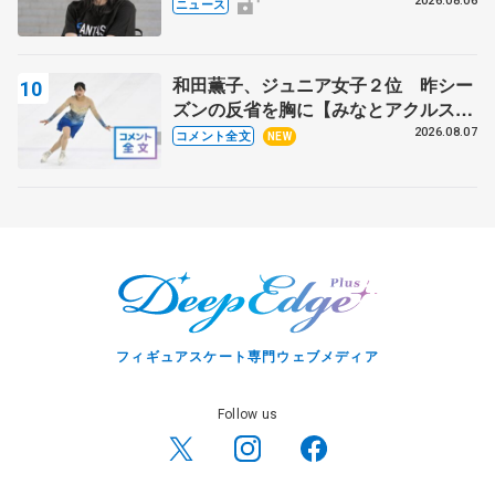
ト
2026.08.06
ニュース
和田薫子、ジュニア女子２位 昨シー
ズンの反省を胸に【みなとアクルス杯
フリー】
2026.08.07
コメント全文
NEW
フィギュアスケート専門ウェブメディア
Follow us