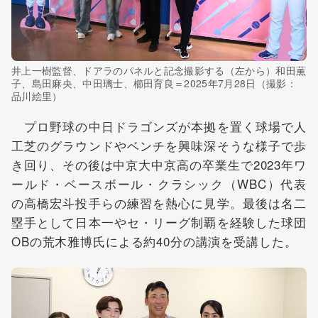
井上一樹監督、ドアラのパネルと記念撮影する（左から）和田薫
子、島田麻央、中田璃士、櫛田育良＝2025年7月28日（撮影：
品川絵里）
プロ野球の中日ドラゴンズが本拠を置く球場で人
工芝のグラウンドやベンチを興味深そうな様子で歩
き回り、その後は中京大中京高の卒業生で2023年ワ
ールド・ベースボール・クラシック（WBC）代表
の高橋宏斗投手らの練習を熱心に見学。最後は名二
塁手として日本一やセ・リーグ制覇を経験した球団
OBの荒木雅博氏による約40分の講演を受講した。