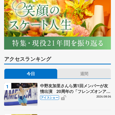
アクセスランキング
今日
週間
中野友加里さんら第1回メンバーが友
情出演 20周年の「フレンズオンアイ
ス」 宮本賢二さん、有川梨絵さん、
2026.08.06
アイスショー
田村岳斗さんも