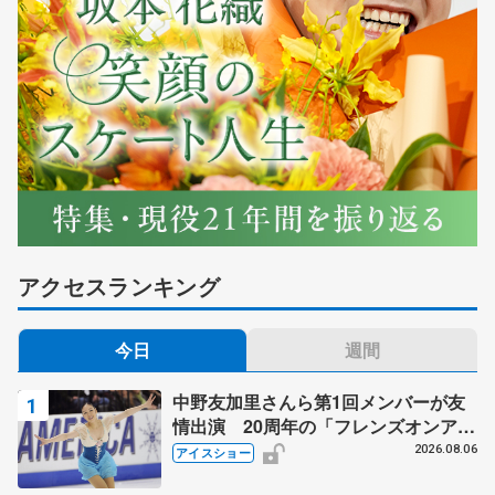
アクセスランキング
今日
週間
中野友加里さんら第1回メンバーが友
情出演 20周年の「フレンズオンアイ
ス」 宮本賢二さん、有川梨絵さん、
2026.08.06
アイスショー
田村岳斗さんも