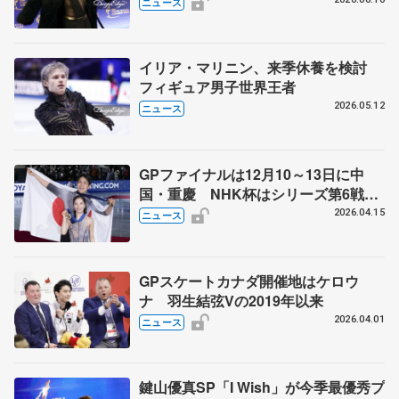
ーツ界で米大リーグの大谷翔平らも
ニュース
イリア・マリニン、来季休養を検討
フィギュア男子世界王者
2026.05.12
ニュース
GPファイナルは12月10～13日に中
国・重慶 NHK杯はシリーズ第6戦、
11月27～29日に東京 2026～27年シ
2026.04.15
ニュース
ーズン、国際スケート連盟発表
GPスケートカナダ開催地はケロウ
ナ 羽生結弦Vの2019年以来
2026.04.01
ニュース
鍵山優真SP「I Wish」が今季最優秀プ