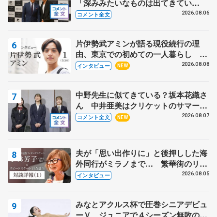
「深みみたいなものは出てきてい
る？」 〝兄さん〟と慕うレジェンド
2026.08.06
コメント全文
野村忠宏さんと和気あいあい
片伊勢武アミンが語る現役続行の理
由、東京での初めての一人暮らし 注
目スケーターの「今」に迫る
2026.08.08
インタビュー
NEW
中野先生に似てきている？坂本花織さ
ん 中井亜美はクリケットのサマーキ
ャンプに 島田麻央はたくさん試合に
2026.08.07
コメント全文
NEW
出て国際大会へ【文部科学省スポーツ
表彰式】
夫が「思い出作りに」と後押しした海
外同行がミラノまで… 繁華街のリン
クでは不良のお兄さんも味方に 小林
2026.08.05
インタビュー
芳子さんが振り返るスケート人生
みなとアクルス杯で圧巻シニアデビュ
ーＶ ジュニアで４シーズン無敗の島