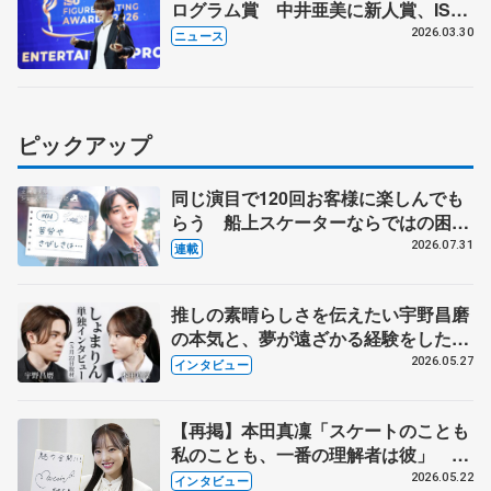
ログラム賞 中井亜美に新人賞、ISU
スケーティング・アワード
2026.03.30
ニュース
ピックアップ
同じ演目で120回お客様に楽しんでも
らう 船上スケーターならではの困難
とは 影響あったPIW前キャプテン松
2026.07.31
連載
永さんの存在
推しの素晴らしさを伝えたい宇野昌磨
の本気と、夢が遠ざかる経験をした本
田真凜の覚悟
2026.05.27
インタビュー
【再掲】本田真凜「スケートのことも
私のことも、一番の理解者は彼」 引
退時の単独インタビューで語った競技
2026.05.22
インタビュー