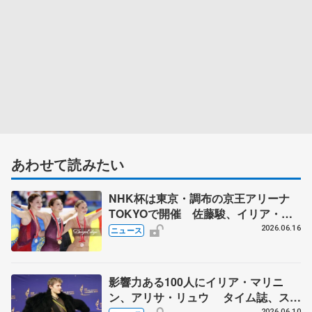
あわせて読みたい
NHK杯は東京・調布の京王アリーナ
TOKYOで開催 佐藤駿、イリア・マ
リニンらが出場
2026.06.16
ニュース
影響力ある100人にイリア・マリニ
ン、アリサ・リュウ タイム誌、スポ
2026.06.10