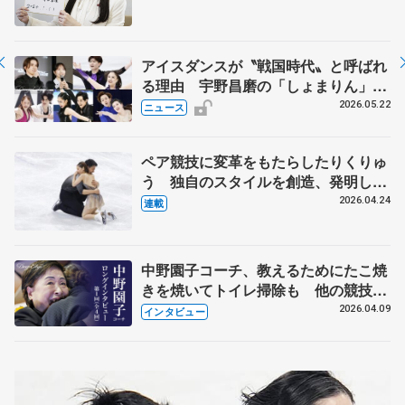
人生や家族、恋人、これからの夢…
アイスダンスが〝戦国時代〟と呼ばれ
る理由 宇野昌磨の「しょまりん」ら
実力者が相次いで参戦 国内の競争激
2026.05.22
ニュース
化
ペア競技に変革をもたらしたりくりゅ
う 独自のスタイルを創造、発明した
【引退発表後②】
2026.04.24
連載
中野園子コーチ、教えるためにたこ焼
きを焼いてトイレ掃除も 他の競技に
も通用するという坂本花織の筋肉
2026.04.09
インタビュー