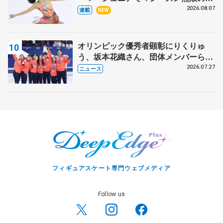
田麻央
2026.08.07
連載
NEW
オリンピック優秀者顕彰にりくりゅ
う、坂本花織さん、団体メンバーら
8月7日に文科省が表彰式、ブルーノ・
2026.07.27
ニュース
マルコット、中野園子らコーチも
フィギュアスケート専門ウェブメディア
Follow us