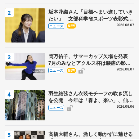
坂本花織さん「目標へまい進していき
たい」 文部科学省スポーツ表彰式で
代表謝辞
2026.08.07
ニュース
NEW
岡万佑子、サマーカップ欠場を発表
7月のみなとアクルス杯は腰痛の影響
で
2026.08.07
ニュース
NEW
羽生結弦さん衣装モチーフの吹き流し
を公開 今年は「春よ、来い」、仙台
の瑞鳳殿
2026.08.06
ニュース
高橋大輔さん、激しく動かずに魅せる