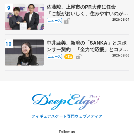
佐藤駿、上尾市のPR大使に任命
「ご飯がおいしく、住みやすいのが魅
力」
2026.08.04
ニュース
中井亜美、新潟の「SANKA」とスポ
ンサー契約 「全力で応援」とコメン
ト
2026.08.06
ニュース
NEW
フィギュアスケート専門ウェブメディア
Follow us