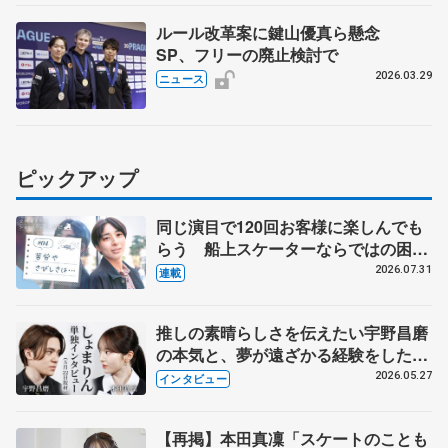
ルール改革案に鍵山優真ら懸念
SP、フリーの廃止検討で
2026.03.29
ニュース
ピックアップ
同じ演目で120回お客様に楽しんでも
らう 船上スケーターならではの困難
とは 影響あったPIW前キャプテン松
2026.07.31
連載
永さんの存在
推しの素晴らしさを伝えたい宇野昌磨
の本気と、夢が遠ざかる経験をした本
田真凜の覚悟
2026.05.27
インタビュー
【再掲】本田真凜「スケートのことも