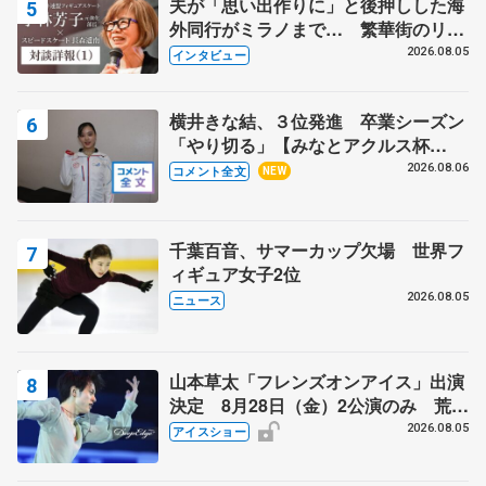
夫が「思い出作りに」と後押しした海
外同行がミラノまで… 繁華街のリン
クでは不良のお兄さんも味方に 小林
2026.08.05
インタビュー
芳子さんが振り返るスケート人生
横井きな結、３位発進 卒業シーズン
「やり切る」【みなとアクルス杯
SP】
2026.08.06
コメント全文
NEW
千葉百音、サマーカップ欠場 世界フ
ィギュア女子2位
2026.08.05
ニュース
山本草太「フレンズオンアイス」出演
決定 8月28日（金）2公演のみ 荒川
静香さんプロデュース、20周年のアイ
2026.08.05
アイスショー
スショー