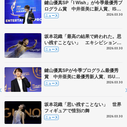
鍵山優真SP「I Wish」が今季最優秀プ
ログラム賞 中井亜美に新人賞、ISU
スケーティング・アワード
2026.03.30
ニュース
坂本花織「最高の結果で終われた。思
い残すことない」 エキシビションで
惜別の舞
2026.03.30
ニュース
鍵山優真SPが今季プログラム最優秀
賞 中井亜美に最優秀新人賞、ISUス
ケーティング・アワード
2026.03.30
ニュース
坂本花織「思い残すことない」 世界
フィギュアで惜別の舞
2026.03.30
ニュース