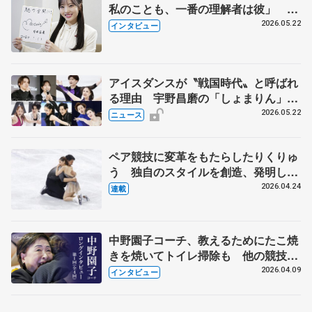
私のことも、一番の理解者は彼」 引
退時の単独インタビューで語った競技
2026.05.22
インタビュー
人生や家族、恋人、これからの夢…
アイスダンスが〝戦国時代〟と呼ばれ
る理由 宇野昌磨の「しょまりん」ら
実力者が相次いで参戦 国内の競争激
2026.05.22
ニュース
化
ペア競技に変革をもたらしたりくりゅ
う 独自のスタイルを創造、発明した
【引退発表後②】
2026.04.24
連載
中野園子コーチ、教えるためにたこ焼
きを焼いてトイレ掃除も 他の競技に
も通用するという坂本花織の筋肉
2026.04.09
インタビュー