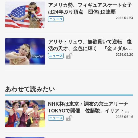
アメリカ勢、フィギュアスケート女子
は24年ぶり頂点 団体は2連覇
2026.02.23
ニュース
アリサ・リュウ、無欲貫いて逆転 復
活の天才、金色に輝く 『金メダルを
取った』という見出しだけ見ないで
2026.02.20
ニュース
あわせて読みたい
NHK杯は東京・調布の京王アリーナ
TOKYOで開催 佐藤駿、イリア・マ
リニンらが出場
2026.06.16
ニュース