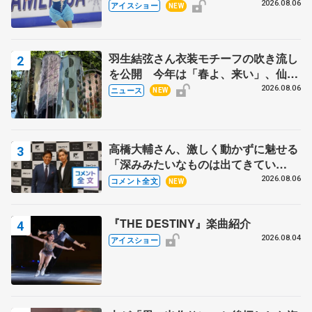
ス」 宮本賢二さん、有川梨絵さん、
2026.08.06
アイスショー
NEW
田村岳斗さんも
羽生結弦さん衣装モチーフの吹き流し
を公開 今年は「春よ、来い」、仙台
の瑞鳳殿
2026.08.06
ニュース
NEW
高橋大輔さん、激しく動かずに魅せる
「深みみたいなものは出てきてい
る？」 〝兄さん〟と慕うレジェンド
2026.08.06
コメント全文
NEW
野村忠宏さんと和気あいあい
『THE DESTINY』楽曲紹介
2026.08.04
アイスショー