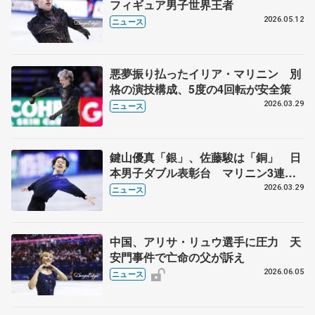
フィギュア男子世界王者
2026.05.12
ニュース
悪夢振り払ったイリア・マリニン 別
格の演技構成、5度の4回転が安全策
2026.03.29
ニュース
鍵山優真「銀」、佐藤駿は「銅」 日
本男子ダブル表彰台 マリニン3連
覇 世界フィギュア最終日
2026.03.29
ニュース
中国、アリサ・リュウ選手に圧力 天
安門事件で亡命の父が訴え
2026.06.05
ニュース