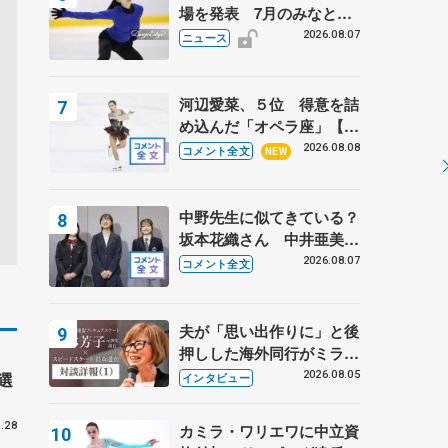
場を発表 7月のみなとア
クルス杯は腰痛の影響で
2026.08.07
ニュース
河辺愛菜、５位 得意を詰
め込んだ「オペラ座」【み
なとアクルス杯フリー】
2026.08.08
コメント全文
NEW
中野先生に似てきている？
坂本花織さん 中井亜美は
クリケットのサマーキャン
2026.08.07
コメント全文
プに 島田麻央はたくさん
試合に出て国際大会へ【文
部科学省スポーツ表彰
夫が「思い出作りに」と後
式】
押しした海外同行がミラノ
まで… 繁華街のリンクで
2026.08.05
選
インタビュー
は不良のお兄さんも味方
に 小林芳子さんが振り返
.28
カミラ・ワリエワに中立資
るスケート人生