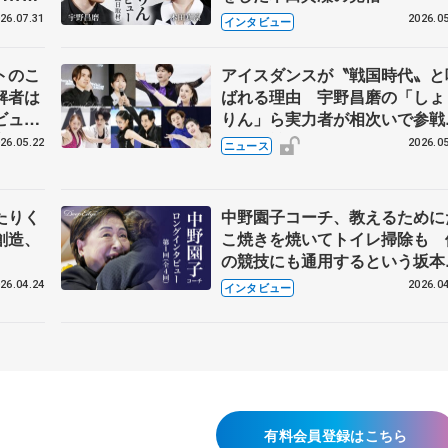
26.07.31
2026.05
インタビュー
トのこ
アイスダンスが〝戦国時代〟と
解者は
ばれる理由 宇野昌磨の「しょ
ビュー
りん」ら実力者が相次いで参
恋人、
国内の競争激化
26.05.22
2026.05
ニュース
たりく
中野園子コーチ、教えるために
創造、
こ焼きを焼いてトイレ掃除も 
の競技にも通用するという坂本
織の筋肉
26.04.24
2026.04
インタビュー
有料会員登録はこちら