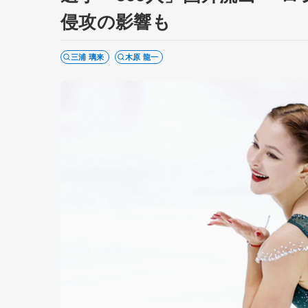
侵攻の影響も
三浦 璃来
木原 龍一