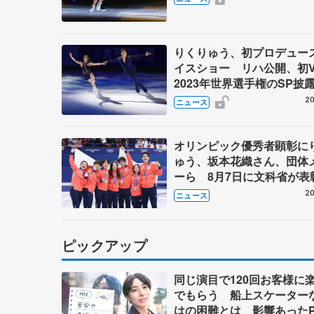
りくりゅう、初プロデュー
イスショー リハ公開、初
2023年世界選手権のSP披
ゼボロ、チョクベイら豪華
20
ニュース
ーが来日
オリンピック優秀者顕彰に
ゅう、坂本花織さん、団体
ーら 8月7日に文科省が表
ブルーノ・マルコット、中
20
ニュース
らコーチも
ピックアップ
同じ演目で120回お客様に
でもらう 船上スケーター
はの困難とは 影響あったP