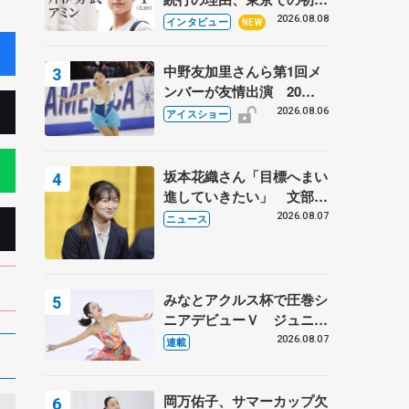
ての一人暮らし 注目スケ
2026.08.08
インタビュー
NEW
ーターの「今」に迫る
中野友加里さんら第1回メ
ンバーが友情出演 20周
年の「フレンズオンアイ
2026.08.06
アイスショー
ス」 宮本賢二さん、有川
梨絵さん、田村岳斗さんも
坂本花織さん「目標へまい
進していきたい」 文部科
学省スポーツ表彰式で代表
2026.08.07
ニュース
謝辞
みなとアクルス杯で圧巻シ
ニアデビューＶ ジュニア
で４シーズン無敗の島田麻
2026.08.07
連載
央
岡万佑子、サマーカップ欠