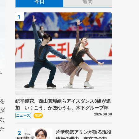
今日
週間
ム
を
紀平梨花、西山真瑚組らアイスダンス3組が追
加 いくこう、かほゆうも、木下グループ杯
ダ
2026.08.08
ニュース
NEW
な
た
片伊勢武アミンが語る現役
続行の理由、東京での初め