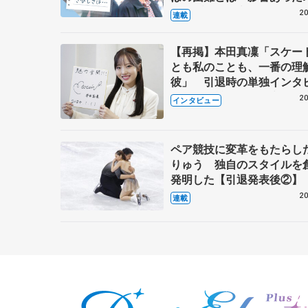
キャプテン松永さんの存在
20
連載
【再掲】本田真凜「スケー
とも私のことも、一番の理
彼」 引退時の単独インタ
で語った競技人生や家族、
20
インタビュー
これからの夢…
ペア競技に変革をもたらし
りゅう 独自のスタイルを
発明した【引退発表後②】
20
連載