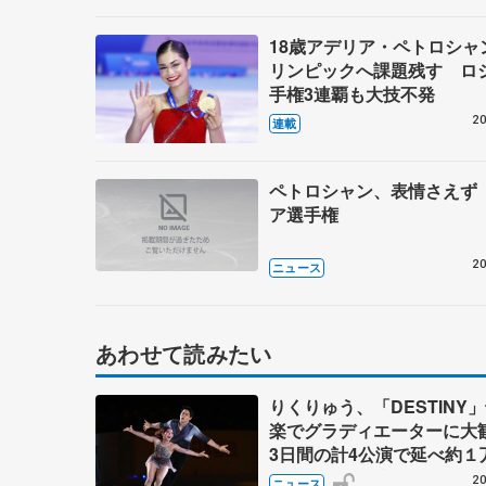
18歳アデリア・ペトロシャ
リンピックへ課題残す ロ
手権3連覇も大技不発
20
連載
ペトロシャン、表情さえず
ア選手権
20
ニュース
あわせて読みたい
りくりゅう、「DESTINY
楽でグラディエーターに
3日間の計4公演で延べ約１
人動員、三浦璃来さん感極
20
ニュース