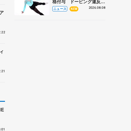
格付与 ドーピング違反で
処分、アレクサンドラ・イ
2026.08.08
ニュース
NEW
ア
グナトワも
.22
ィ
.21
E
付
.01