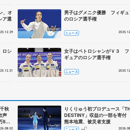
ン、オ
男子はグメニク優勝 フィギュ
シア選
のロシア選手権
25.12.29
2025.12
ニュース
 ロシ
女子はペトロシャンがＶ３ フ
ギュアのロシア選手権
25.12.21
2025.12
ニュース
」千秋
りくりゅう初プロデュース「TH
大歓声
DESTINY」収益の一部を寄
万8千
熊本地震、被災者支援
まる
26.08.02
2026.08
ニュース