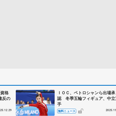
の資格
ＩＯＣ、ペトロシャンら出場承
違反の
認 冬季五輪フィギュア、中立
手
25.12.29
2025.11
無料ニュース