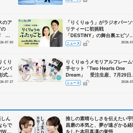
スのア
「りくりゅう」がラジオパーソ
Vの
リティーに初挑戦
露 ハ
「DESTINY」の舞台裏エピソ
メンバ
ドも
26.07.30
2026.07
ニュース
りくり
りくりゅうメモリアルフレーム
メンバ
手セット「Two Hearts One
彰式、
Dream」 受注生産、7月29日
野園子
け付け開始
26.07.27
2026.07
ニュース
楽しん
推しの素晴らしさを伝えたい宇
ならで
昌磨の本気と、夢が遠ざかる経
IW前
をした本田真凜の覚悟