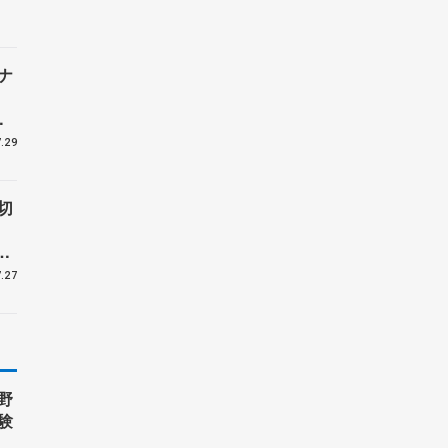
ナ
ー
.29
切
受
.27
野
験