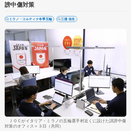
謗中傷対策
ミラノ・コルティナ冬季五輪
三浦 佳生
ＪＯＣがイタリア・ミラノの五輪選手村近くに設けた誹謗中傷
対策のオフィス＝３日（共同）