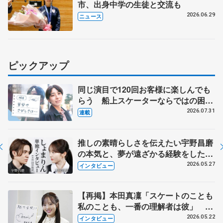
市、出身中学の生徒と交流も
2026.06.29
ニュース
ピックアップ
同じ演目で120回お客様に楽しんでも
らう 船上スケーターならではの困難
とは 影響あったPIW前キャプテン松
2026.07.31
連載
永さんの存在
推しの素晴らしさを伝えたい宇野昌磨
の本気と、夢が遠ざかる経験をした本
田真凜の覚悟
2026.05.27
インタビュー
【再掲】本田真凜「スケートのことも
私のことも、一番の理解者は彼」 引
退時の単独インタビューで語った競技
2026.05.22
インタビュー