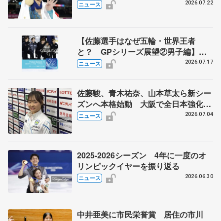
2026.07.22
ニュース
【佐藤選手はなぜ五輪・世界王者
と？ GPシリーズ展望②男子編】
ポッドキャスト#73を配信
2026.07.17
ニュース
佐藤駿、青木祐奈、山本草太ら新シー
ズンへ本格始動 大阪で全日本強化合
宿 シニアデビューの島田麻央らも
2026.07.04
ニュース
2025-2026シーズン 4年に一度のオ
リンピックイヤーを振り返る
2026.06.30
ニュース
中井亜美に市民栄誉賞 居住の市川