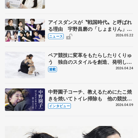
人生や家族、恋人、これからの夢…
アイスダンスが〝戦国時代〟と呼ばれ
る理由 宇野昌磨の「しょまりん」ら
実力者が相次いで参戦 国内の競争激
2026.05.22
ニュース
化
ペア競技に変革をもたらしたりくりゅ
う 独自のスタイルを創造、発明した
【引退発表後②】
2026.04.24
連載
中野園子コーチ、教えるためにたこ焼
きを焼いてトイレ掃除も 他の競技に
も通用するという坂本花織の筋肉
2026.04.09
インタビュー