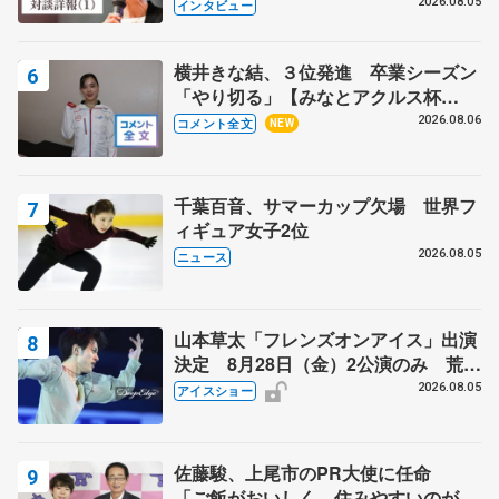
クでは不良のお兄さんも味方に 小林
2026.08.05
インタビュー
芳子さんが振り返るスケート人生
横井きな結、３位発進 卒業シーズン
「やり切る」【みなとアクルス杯
SP】
2026.08.06
コメント全文
NEW
千葉百音、サマーカップ欠場 世界フ
ィギュア女子2位
2026.08.05
ニュース
山本草太「フレンズオンアイス」出演
決定 8月28日（金）2公演のみ 荒川
静香さんプロデュース、20周年のアイ
2026.08.05
アイスショー
スショー
佐藤駿、上尾市のPR大使に任命
「ご飯がおいしく、住みやすいのが魅