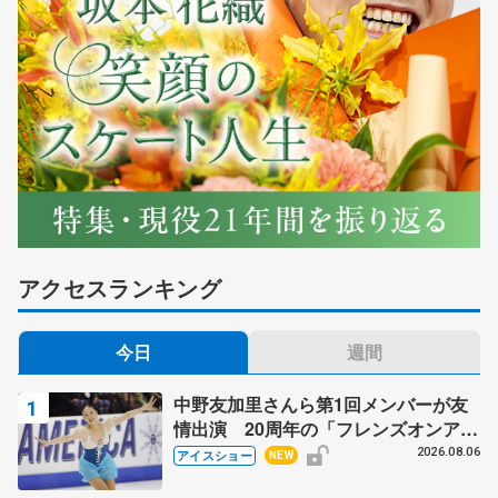
アクセスランキング
今日
週間
中野友加里さんら第1回メンバーが友
情出演 20周年の「フレンズオンアイ
ス」 宮本賢二さん、有川梨絵さん、
2026.08.06
アイスショー
NEW
田村岳斗さんも