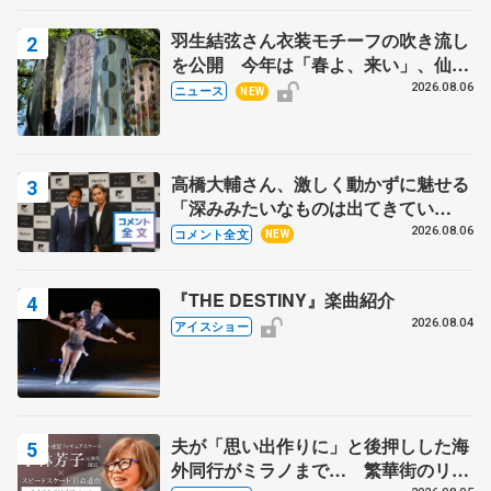
羽生結弦さん衣装モチーフの吹き流し
を公開 今年は「春よ、来い」、仙台
の瑞鳳殿
2026.08.06
ニュース
NEW
高橋大輔さん、激しく動かずに魅せる
「深みみたいなものは出てきてい
る？」 〝兄さん〟と慕うレジェンド
2026.08.06
コメント全文
NEW
野村忠宏さんと和気あいあい
『THE DESTINY』楽曲紹介
2026.08.04
アイスショー
夫が「思い出作りに」と後押しした海
外同行がミラノまで… 繁華街のリン