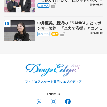
力」
2026.08.04
ニュース
中井亜美、新潟の「SANKA」とスポ
ンサー契約 「全力で応援」とコメン
ト
2026.08.06
ニュース
NEW
フィギュアスケート専門ウェブメディア
Follow us