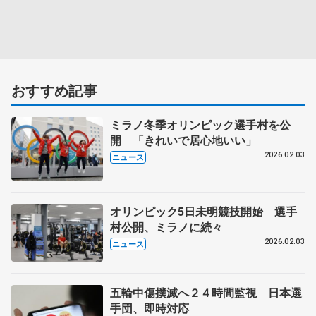
おすすめ記事
ミラノ冬季オリンピック選手村を公
開 「きれいで居心地いい」
2026.02.03
ニュース
オリンピック5日未明競技開始 選手
村公開、ミラノに続々
2026.02.03
ニュース
五輪中傷撲滅へ２４時間監視 日本選
手団、即時対応