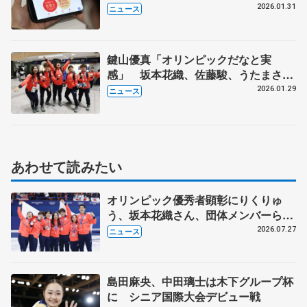
2026.01.31
ニュース
鍵山優真「オリンピックだなと実
感」 坂本花織、佐藤駿、うたまさも
ミラノ入り フィギュアスケートは2
2026.01.29
ニュース
月6日から団体スタート
あわせて読みたい
オリンピック優秀者顕彰にりくりゅ
う、坂本花織さん、団体メンバーら
8月7日に文科省が表彰式、ブルーノ・
2026.07.27
ニュース
マルコット、中野園子らコーチも
島田麻央、中田璃士は木下グループ杯
に シニア国際大会デビュー戦