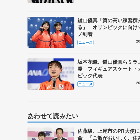
鍵山優真「質の高い練習積
る」 オリンピックに向け
ノ到着
20
ニュース
坂本花織、鍵山優真らミラ
発 フィギュアスケート・
ピック代表
20
ニュース
あわせて読みたい
佐藤駿、上尾市のPR大使に
命 「ご飯がおいしく、住