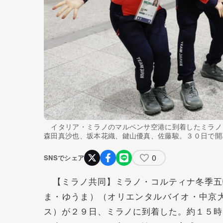
イタリア・ミラノのマルペンサ空港に到着したミラノ
森田真沙也、坂本花織、鍵山優真、佐藤駿。３０日で開
0
SNSでシェア
【ミラノ共同】ミラノ・コルティナ冬季五
ま・ゆうま）（オリエンタルバイオ・中京
ス）が２９日、ミラノに到着した。約１５時