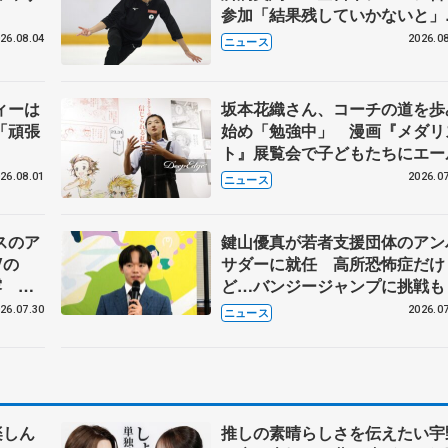
参加「結果残していかないと
講師はジェーソン・ブラウン、
26.08.04
2026.08
ニュース
万佑子は助言感謝
ィーは
坂本花織さん、コーチの道を歩
「頑張
始め「勉強中」 漫画『メダリ
ト』展覧会で子どもたちにエー
26.08.01
2026.07
ニュース
スのア
鍵山優真が若者支援団体のアン
Vの
サダーに就任 高所恐怖症だけ
露 ハ
ど…バンジージャンプに挑戦も
メンバ
26.07.30
2026.07
ニュース
楽しん
推しの素晴らしさを伝えたい宇