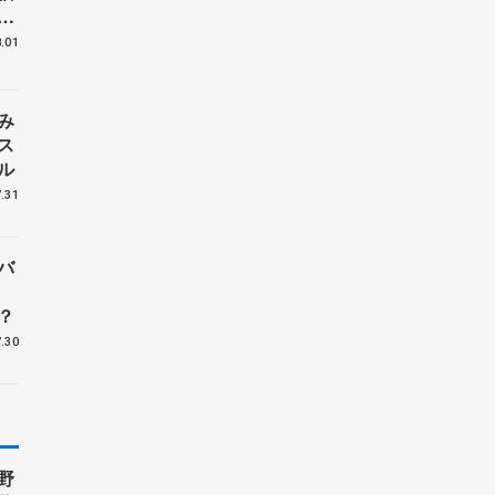
」
岡
.01
み
ス
ル
.31
バ
？
.30
野