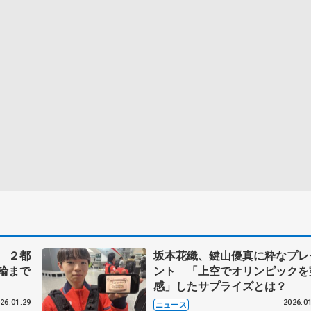
 ２都
坂本花織、鍵山優真に粋なプレ
輪まで
ント 「上空でオリンピックを
感」したサプライズとは？
26.01.29
2026.01
ニュース