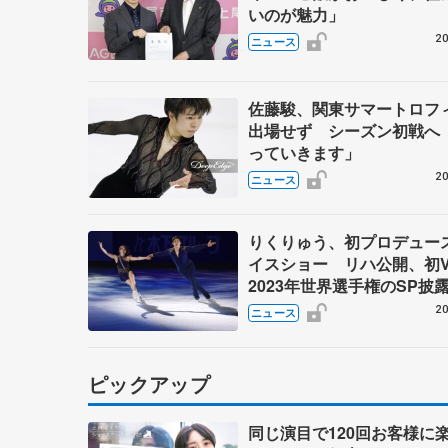
いのが魅力」
20
ニュース
佐藤駿、関東サマートロフ
出場せず シーズン初戦へ
っていきます」
20
ニュース
りくりゅう、初プロデュー
イスショー リハ公開、初
2023年世界選手権のSP披
ゼボロ、チョクベイら豪華
20
ニュース
ーが来日
ピックアップ
同じ演目で120回お客様に