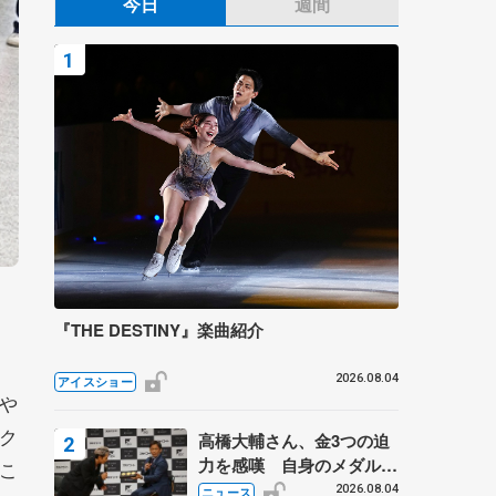
今日
週間
、
『THE DESTINY』楽曲紹介
2026.08.04
アイスショー
や
ク
高橋大輔さん、金3つの迫
力を感嘆 自身のメダルは
こ
「どちらに？」 〝リス兄
2026.08.04
ニュース