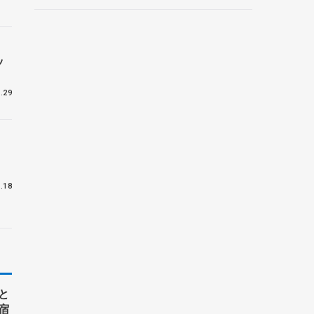
ントロフィー女子フリー】
ッ
.29
.18
と
宿