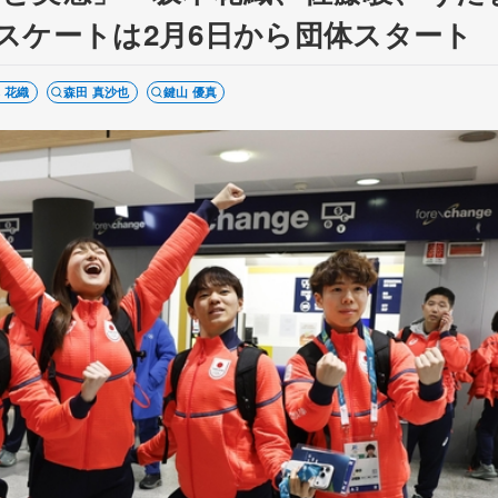
スケートは2月6日から団体スタート
 花織
森田 真沙也
鍵山 優真