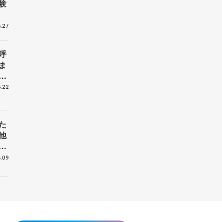
験
.27
呼
ま
戦
.22
た
他
花
.09