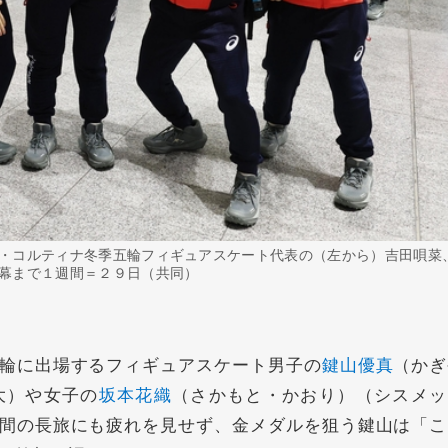
・コルティナ冬季五輪フィギュアスケート代表の（左から）吉田唄菜
幕まで１週間＝２９日（共同）
輪に出場するフィギュアスケート男子の
鍵山優真
（かぎ
大）や女子の
坂本花織
（さかもと・かおり）（シスメッ
間の長旅にも疲れを見せず、金メダルを狙う鍵山は「こ