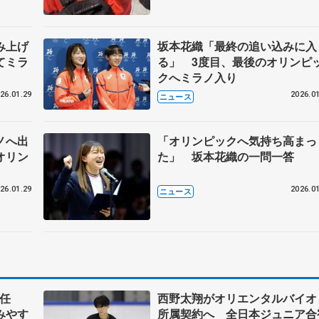
み上げ
坂本花織「最終の追い込みに入
てミラ
る」 3度目、最後のオリンピ
クへミラノ入り
26.01.29
2026.01
ニュース
ノへ出
「オリンピックへ気持ち高まっ
オリン
た」 坂本花織の一問一答
26.01.29
2026.01
ニュース
任
西野太翔がオリエンタルバイオ
みやす
所属契約へ 全日本ジュニア合