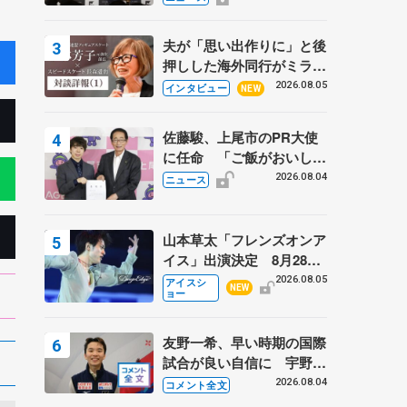
弟〟オリンピック3連覇の
野村忠宏さんと対談
夫が「思い出作りに」と後
押しした海外同行がミラノ
まで… 繁華街のリンクで
2026.08.05
インタビュー
NEW
は不良のお兄さんも味方
に 小林芳子さんが振り返
佐藤駿、上尾市のPR大使
るスケート人生
に任命 「ご飯がおいし
く、住みやすいのが魅力」
2026.08.04
ニュース
山本草太「フレンズオンア
イス」出演決定 8月28日
（金）2公演のみ 荒川静
2026.08.05
アイスシ
NEW
ョー
香さんプロデュース、20
周年のアイスショー
友野一希、早い時期の国際
試合が良い自信に 宇野昌
磨の現役復帰に思っている
2026.08.04
コメント全文
こと 【アジアンオープン