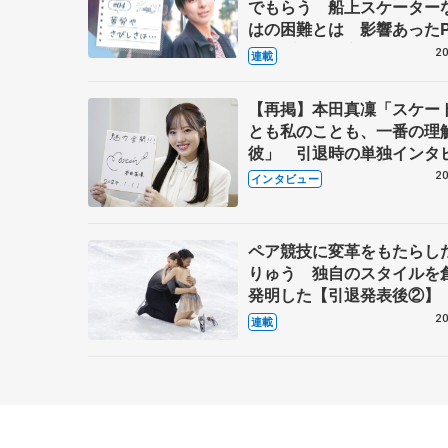
でもらう 船上スケーター
はの困難とは 影響あったP
キャプテン松永さんの存在
20
連載
【再掲】本田真凜「スケー
とも私のことも、一番の理
彼」 引退時の単独インタ
で語った競技人生や家族、
20
インタビュー
これからの夢…
ペア競技に変革をもたらし
りゅう 独自のスタイルを
発明した【引退発表後②】
20
連載