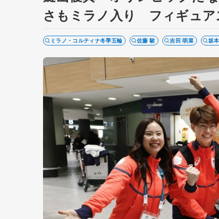
さもミラノ入り フィギュア
ミラノ・コルティナ冬季五輪
佐藤 駿
吉田 唄菜
坂本