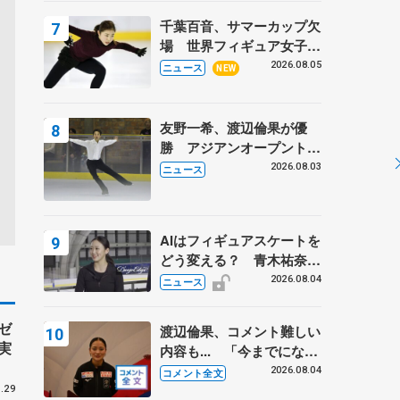
トロフィーフリー後】
千葉百音、サマーカップ欠
場 世界フィギュア女子2
位
2026.08.05
ニュース
NEW
友野一希、渡辺倫果が優
勝 アジアンオープントロ
フィー
2026.08.03
ニュース
AIはフィギュアスケートを
どう変える？ 青木祐奈と
考える採点、トレーニング
2026.08.04
ニュース
の未来
ゼ
渡辺倫果、コメント難しい
実
内容も... 「今までにない
くらい早めに仕上げられて
2026.08.04
コメント全文
いる」 【アジアンオープ
.29