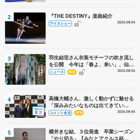
『THE DESTINY』楽曲紹介
2026.08.04
アイスショー
羽生結弦さん衣装モチーフの吹き流し
を公開 今年は「春よ、来い」、仙台
の瑞鳳殿
2026.08.06
ニュース
NEW
高橋大輔さん、激しく動かずに魅せる
「深みみたいなものは出てきてい
る？」 〝兄さん〟と慕うレジェンド
2026.08.06
コメント全文
NEW
野村忠宏さんと和気あいあい
横井きな結、３位発進 卒業シーズン
「やり切る」【みなとアクルス杯