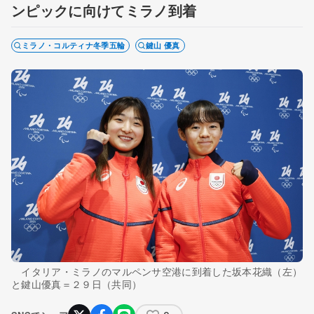
ンピックに向けてミラノ到着
ミラノ・コルティナ冬季五輪
鍵山 優真
イタリア・ミラノのマルペンサ空港に到着した坂本花織（左）
と鍵山優真＝２９日（共同）