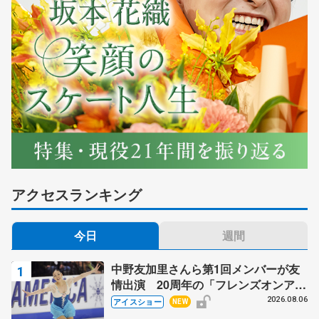
アクセスランキング
今日
週間
中野友加里さんら第1回メンバーが友
情出演 20周年の「フレンズオンアイ
ス」 宮本賢二さん、有川梨絵さん、
2026.08.06
アイスショー
NEW
田村岳斗さんも