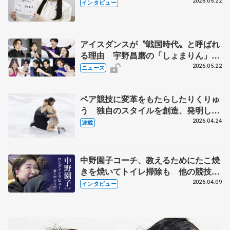
退時の単独インタビューで語った競技
2026.05.22
インタビュー
人生や家族、恋人、これからの夢…
アイスダンスが〝戦国時代〟と呼ばれ
る理由 宇野昌磨の「しょまりん」ら
実力者が相次いで参戦 国内の競争激
2026.05.22
ニュース
化
ペア競技に変革をもたらしたりくりゅ
う 独自のスタイルを創造、発明した
【引退発表後②】
2026.04.24
連載
中野園子コーチ、教えるためにたこ焼
きを焼いてトイレ掃除も 他の競技に
も通用するという坂本花織の筋肉
2026.04.09
インタビュー