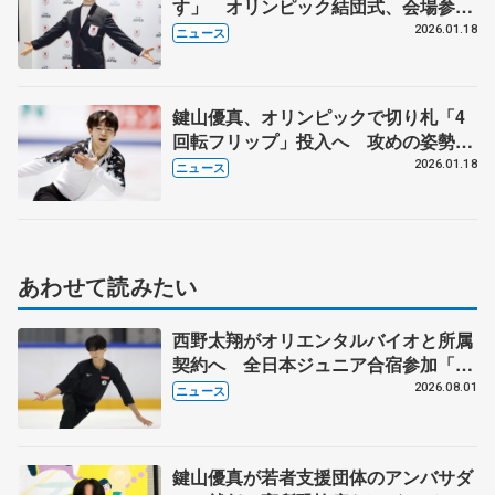
す」 オリンピック結団式、会場参加
は初めて
2026.01.18
ニュース
鍵山優真、オリンピックで切り札「4
回転フリップ」投入へ 攻めの姿勢で
王者マリニンに挑む
2026.01.18
ニュース
あわせて読みたい
西野太翔がオリエンタルバイオと所属
契約へ 全日本ジュニア合宿参加「結
果残していかないと」 講師はジェー
2026.08.01
ニュース
ソン・ブラウン、岡万佑子は助言感謝
鍵山優真が若者支援団体のアンバサダ