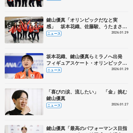
鍵山優真「オリンピックだなと実
感」 坂本花織、佐藤駿、うたまさも
ミラノ入り フィギュアスケートは2
2026.01.29
ニュース
月6日から団体スタート
坂本花織、鍵山優真らミラノへ出発
フィギュアスケート・オリンピック代
表
2026.01.29
ニュース
「喜びの涙、流したい」 「金」挑む
鍵山優真
2026.01.27
ニュース
鍵山優真「最高のパフォーマンス目指