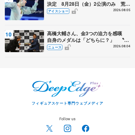
決定 8月28日（金）2公演のみ 荒川
静香さんプロデュース、20周年のアイ
2026.08.05
アイスショー
スショー
高橋大輔さん、金3つの迫力を感嘆
自身のメダルは「どちらに？」 〝リ
ス兄弟〟オリンピック3連覇の野村忠
2026.08.04
ニュース
宏さんと対談
フィギュアスケート専門ウェブメディア
Follow us