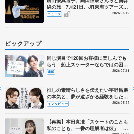
鍵山優真選手、織田信成さんらと新幹
線の旅 7月21日、JR東海ツアーズが
「THE REVUE ON SHINKANSEN」
2026.06.19
ニュース
を運行
ピックアップ
同じ演目で120回お客様に楽しんでも
らう 船上スケーターならではの困難
とは 影響あったPIW前キャプテン松
2026.07.31
連載
永さんの存在
推しの素晴らしさを伝えたい宇野昌磨
の本気と、夢が遠ざかる経験をした本
田真凜の覚悟
2026.05.27
インタビュー
【再掲】本田真凜「スケートのことも
私のことも、一番の理解者は彼」 引