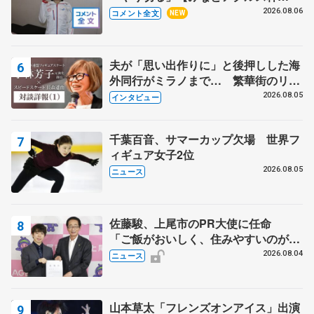
SP】
2026.08.06
コメント全文
NEW
夫が「思い出作りに」と後押しした海
外同行がミラノまで… 繁華街のリン
クでは不良のお兄さんも味方に 小林
2026.08.05
インタビュー
芳子さんが振り返るスケート人生
千葉百音、サマーカップ欠場 世界フ
ィギュア女子2位
2026.08.05
ニュース
佐藤駿、上尾市のPR大使に任命
「ご飯がおいしく、住みやすいのが魅
力」
2026.08.04
ニュース
山本草太「フレンズオンアイス」出演