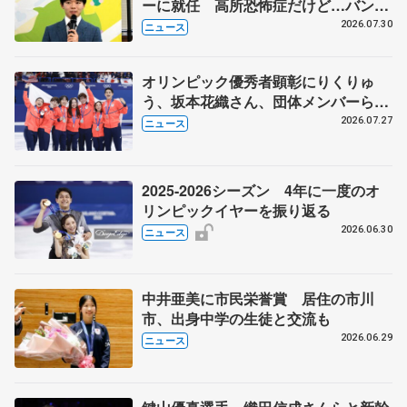
ーに就任 高所恐怖症だけど…バンジ
ージャンプに挑戦も？
2026.07.30
ニュース
オリンピック優秀者顕彰にりくりゅ
う、坂本花織さん、団体メンバーら
8月7日に文科省が表彰式、ブルーノ・
2026.07.27
ニュース
マルコット、中野園子らコーチも
2025-2026シーズン 4年に一度のオ
リンピックイヤーを振り返る
2026.06.30
ニュース
中井亜美に市民栄誉賞 居住の市川
市、出身中学の生徒と交流も
2026.06.29
ニュース