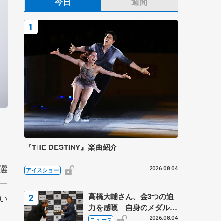
今日
週間
『THE DESTINY』楽曲紹介
選
2026.08.04
アイスショー
ー
高橋大輔さん、金3つの迫
い
力を感嘆 自身のメダルは
「どちらに？」 〝リス兄
2026.08.04
ニュース