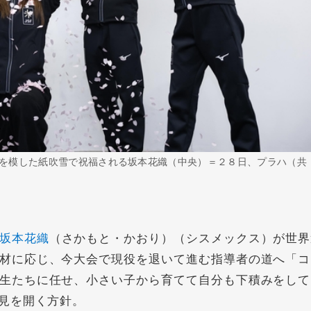
を模した紙吹雪で祝福される坂本花織（中央）＝２８日、プラハ（共
坂本花織
（さかもと・かおり）（シスメックス）が世界
材に応じ、今大会で現役を退いて進む指導者の道へ「コ
生たちに任せ、小さい子から育てて自分も下積みをして
見を開く方針。