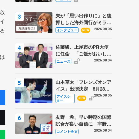
弟〟オリンピック3連覇の
放
野村忠宏さんと対談
夫が「思い出作りに」と後
イ
押しした海外同行がミラノ
まで… 繁華街のリンクで
る
2026.08.05
インタビュー
NEW
は不良のお兄さんも味方
に 小林芳子さんが振り返
佐藤駿、上尾市のPR大使
るスケート人生
に任命 「ご飯がおいし
は
く、住みやすいのが魅力」
2026.08.04
ニュース
山本草太「フレンズオンア
イス」出演決定 8月28日
（金）2公演のみ 荒川静
2026.08.05
アイスシ
NEW
ョー
香さんプロデュース、20
周年のアイスショー
友野一希、早い時期の国際
試合が良い自信に 宇野昌
磨の現役復帰に思っている
2026.08.04
コメント全文
こと 【アジアンオープン