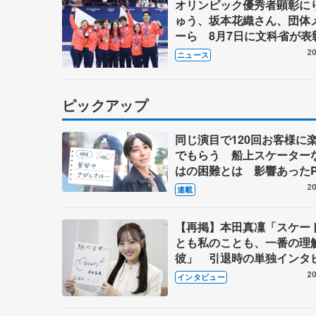
オリンピック優秀者顕彰に
ゅう、坂本花織さん、団体
ーら 8月7日に文科省が表
ブルーノ・マルコット、中
20
ニュース
らコーチも
ピックアップ
同じ演目で120回お客様に
でもらう 船上スケーター
はの困難とは 影響あったP
キャプテン松永さんの存在
20
連載
【再掲】本田真凜「スケー
とも私のことも、一番の理
彼」 引退時の単独インタ
で語った競技人生や家族、
20
インタビュー
これからの夢…