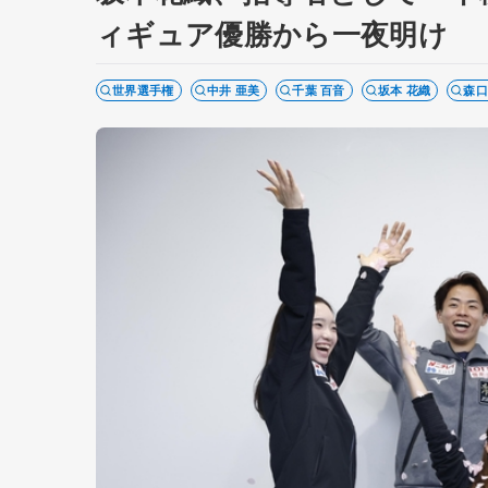
ィギュア優勝から一夜明け
世界選手権
中井 亜美
千葉 百音
坂本 花織
森口