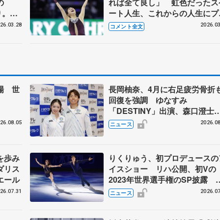
の
れば全て良し」 虹色だったス
り。楽
ート人生、これからの人生にプ
も楽し
スするのは？【世界フィギュア
26.03.28
2026.03
コメント全文
ア女子
子フリー】
場 世
長岡柚奈、4月に右足疲労骨折
回復を強調 ゆなすみ
「DESTINY」出演、森口澄士
「力を合わせて」
26.08.05
2026.08
ニュース
を歩み
りくりゅう、初プロデュースの
ダリス
イスショー リハ公開、初Vの
エール
2023年世界選手権のSP披露 
ゼボロ、チョクベイら豪華メン
26.07.31
2026.07
ニュース
ーが来日