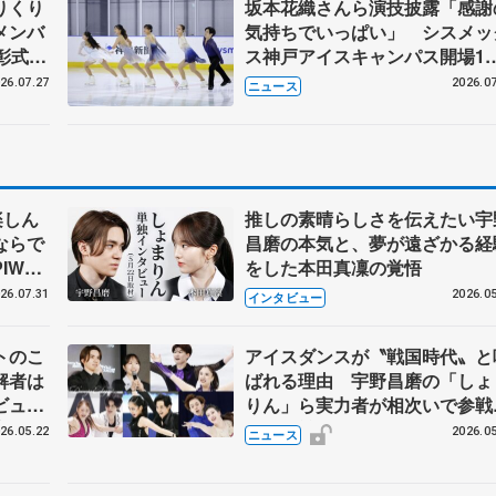
りくり
坂本花織さんら演技披露「感謝
メンバ
気持ちでいっぱい」 シスメッ
彰式、
ス神戸アイスキャンパス開場1
野園子
年イベント
26.07.27
2026.07
ニュース
楽しん
推しの素晴らしさを伝えたい宇
ならで
昌磨の本気と、夢が遠ざかる経
IW前
をした本田真凜の覚悟
26.07.31
2026.05
インタビュー
トのこ
アイスダンスが〝戦国時代〟と
解者は
ばれる理由 宇野昌磨の「しょ
ビュー
りん」ら実力者が相次いで参
恋人、
国内の競争激化
26.05.22
2026.05
ニュース