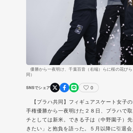
優勝から一夜明け、千葉百音（右端）らに桜の花びら
同）
0
SNSでシェア
【プラハ共同】フィギュアスケート女子の
手権優勝から一夜明けた２８日、プラハで取
チとしては新米。できる子は（中野園子）先
きたい」と抱負を語った。５月以降に引退会