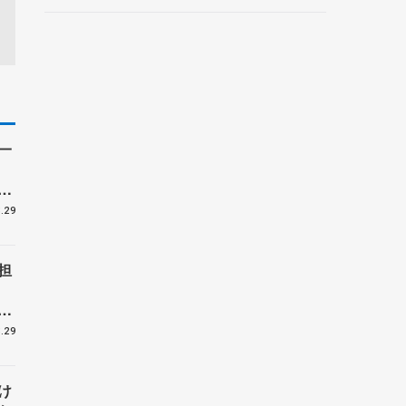
ントロフィー女子フリー】
一
ら
ー
.29
担
ン
う
.29
け