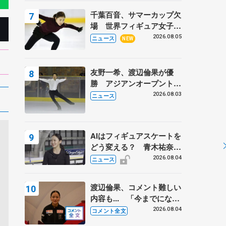
トロフィーフリー後】
千葉百音、サマーカップ欠
場 世界フィギュア女子2
位
2026.08.05
ニュース
NEW
友野一希、渡辺倫果が優
勝 アジアンオープントロ
フィー
2026.08.03
ニュース
AIはフィギュアスケートを
どう変える？ 青木祐奈と
考える採点、トレーニング
2026.08.04
ニュース
の未来
渡辺倫果、コメント難しい
内容も... 「今までにない
くらい早めに仕上げられて
2026.08.04
コメント全文
いる」 【アジアンオープ