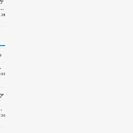
ケ
ラ
女
.28
も
.02
ア
ハ
バ
.30