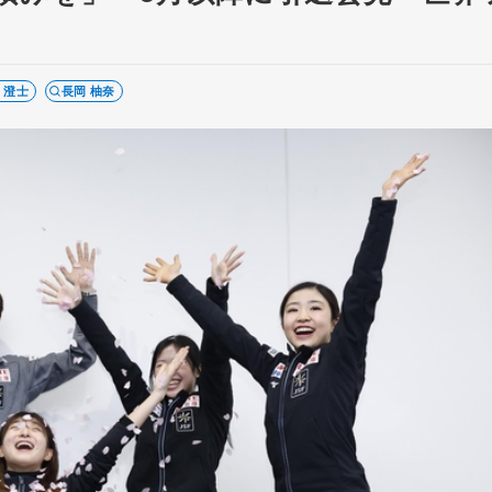
 澄士
長岡 柚奈