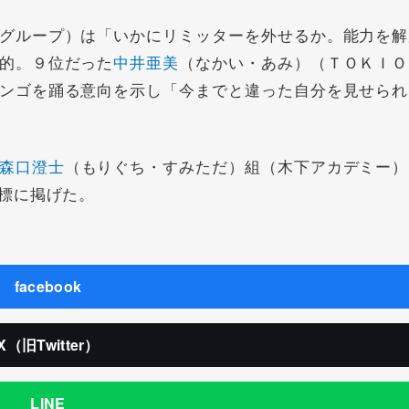
グループ）は「いかにリミッターを外せるか。能力を解
的。９位だった
中井亜美
（なかい・あみ）（ＴＯＫＩＯ
ンゴを踊る意向を示し「今までと違った自分を見せられ
森口澄士
（もりぐち・すみただ）組（木下アカデミー）
標に掲げた。
facebook
X（旧Twitter）
LINE