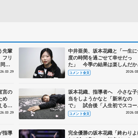
う先輩
中井亜美、坂本花織と「一生に
 フリ
度の時間を過ごせて幸せだっ
と同じ
た」 今季の結果は楽しんだか
界フィ
こそ「今回の失敗も一つのスト
26.03.29
2026.03
コメント全文
リー」【世界フィギュア一夜明
け】
宣言の
坂本花織、指導者へ 小さな子
ため
当をしようかなと「新米なの
える」
で」 試合後「人生初でスコー
】
食べた」、報道陣に「いる人ど
26.03.29
2026.03
コメント全文
ぞー」【世界フィギュア一夜明
け】
が指導
完全優勝の坂本花織「終わりよ