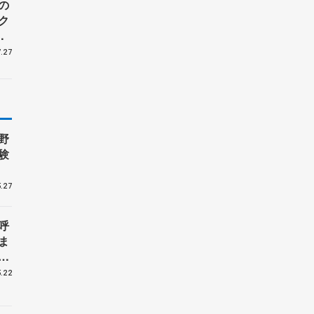
の
ク
周
.27
野
験
.27
呼
ま
戦
.22