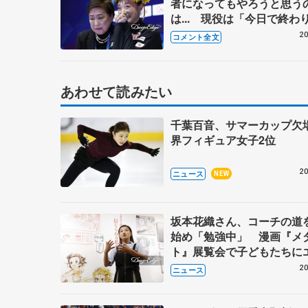
者になってもやろうと思う
は... 現役は「今日で終わ
しんで帰ってくれたら。私
20
コメント全文
めました」【世界フィギュ
フリー】
あわせて読みたい
千葉百音、サマーカップ欠
界フィギュア女子2位
20
ニュース
NEW
坂本花織さん、コーチの道
始め「勉強中」 漫画『メ
ト』展覧会で子どもたちに
20
ニュース