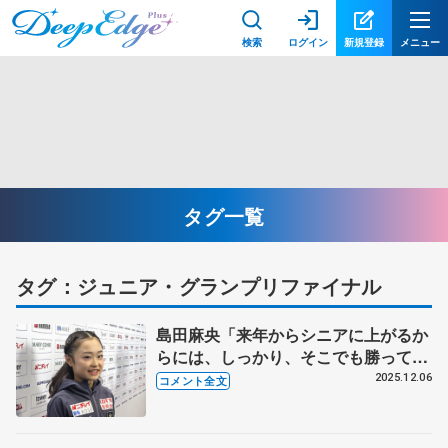
検索
ログイン
新規登録
メニュー
タグ一覧
タグ：ジュニア・グランプリファイナル
島田麻央「来年からシニアに上がるか
らには、しっかり、そこでも勝ってい
きたいと思っている」【ジュニアGP
2025.12.06
コメント全文
ファイナル一夜明け】