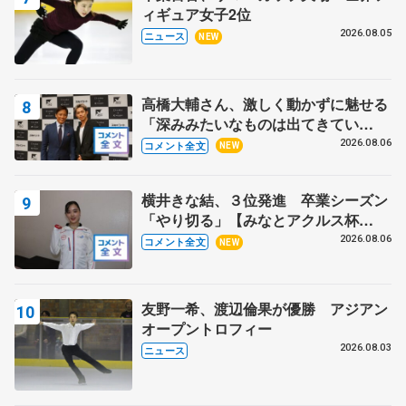
ィギュア女子2位
2026.08.05
ニュース
NEW
高橋大輔さん、激しく動かずに魅せる
「深みみたいなものは出てきてい
る？」 〝兄さん〟と慕うレジェンド
2026.08.06
コメント全文
NEW
野村忠宏さんと和気あいあい
横井きな結、３位発進 卒業シーズン
「やり切る」【みなとアクルス杯
SP】
2026.08.06
コメント全文
NEW
友野一希、渡辺倫果が優勝 アジアン
オープントロフィー
2026.08.03
ニュース