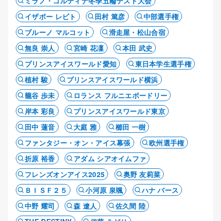
ミラノ・コルティナ冬季五輪テスト大会
イザボー レビト
田村 篤彦
中部選手権
ブルーノ マルコット
滑走屋・松山合宿
無良 崇人
宮崎 花凜
本田 武史
プリンスアイスワールド愛知
東日本学生選手権
植村 駿
プリンスアイスワールド横浜
籠谷 歩未
ロランス フルニエボードリー
岸本 彩良
プリンスアイスワールド東京
田中 蓮音
大庭 雅
櫛田 一樹
ファンタジー・オン・アイス幕張
欧州選手権
折原 裕香
アダム シアオイムファ
フレンズオンアイス2025
奥野 友莉菜
ＢＩＳＦ２５
小河原 泉颯
ハナ バース
中野 耀司
森 遼人
佐久間 陸