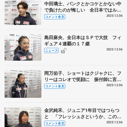
中田璃士、パンクとかコケとかない中
で負けたのが悔しい 全日本ではルー
プ、サルコー、トーループ2本の4回転
2025.12.06
コメント全文
を跳ぶ 【ジュニアGPファイナル一
夜明け】
島田麻央、全日本はＳＰで大技 フィ
ギュア４連覇の１７歳
2025.12.06
ニュース
岡万佑子、ショートはクジャクに、フ
リーはコレオで笑顔に 振付師に言わ
れたことを意識した練習が表現につな
2025.12.06
コメント全文
がって 【ジュニアGPファイナル一
夜明け】
金沢純禾、ジュニア1年目ではつらつ
と 「フレッシュさというか、この自
然に出る元気さだけは本当に負けな
2025.12.06
コメント全文