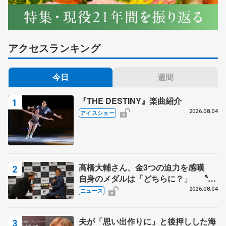
アクセスランキング
今日
週間
『THE DESTINY』楽曲紹介
2026.08.04
アイスショー
高橋大輔さん、金3つの迫力を感嘆
自身のメダルは「どちらに？」 〝リ
ス兄弟〟オリンピック3連覇の野村忠
2026.08.04
ニュース
宏さんと対談
夫が「思い出作りに」と後押しした海