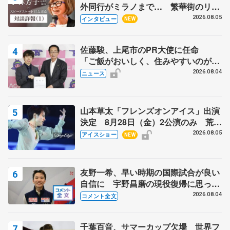
外同行がミラノまで… 繁華街のリン
クでは不良のお兄さんも味方に 小林
2026.08.05
インタビュー
NEW
芳子さんが振り返るスケート人生
佐藤駿、上尾市のPR大使に任命
「ご飯がおいしく、住みやすいのが魅
力」
2026.08.04
ニュース
山本草太「フレンズオンアイス」出演
決定 8月28日（金）2公演のみ 荒川
静香さんプロデュース、20周年のアイ
2026.08.05
アイスショー
NEW
スショー
友野一希、早い時期の国際試合が良い
自信に 宇野昌磨の現役復帰に思って
いること 【アジアンオープントロフ
2026.08.04
コメント全文
ィーフリー】
千葉百音、サマーカップ欠場 世界フ