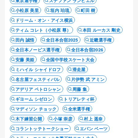
東京選手権
ステファン ランビエル
小松原 美里
垣内 珀琉
町田 樹
ドリーム・オン・アイス横浜
ティム コレト（小松原 尊）
本田 ルーカス 剛史
田内 誠悟
全日本合宿2025
近畿選手権
全日本ノービス選手権
全日本合宿2026
安藤 美姫
全国中学校スケート大会
ミハイル シャイドロフ
滑走屋
名古屋フェスティバル
片伊勢 武 アミン
アデリア ペトロシャン
周藤 集
ギヨーム シゼロン
トリアレティ杯
マディソン チョック
全米選手権
木下練習公開
小塚 崇彦
村上 遥奈
コラントッテトークショー
エバン ベーツ