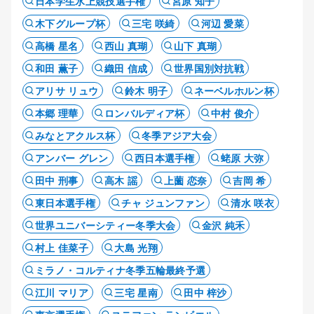
日本学生氷上競技選手権
宮原 知子
木下グループ杯
三宅 咲綺
河辺 愛菜
高橋 星名
西山 真瑚
山下 真瑚
和田 薫子
織田 信成
世界国別対抗戦
アリサ リュウ
鈴木 明子
ネーベルホルン杯
本郷 理華
ロンバルディア杯
中村 俊介
みなとアクルス杯
冬季アジア大会
アンバー グレン
西日本選手権
蛯原 大弥
田中 刑事
高木 謡
上薗 恋奈
吉岡 希
東日本選手権
チャ ジュンファン
清水 咲衣
世界ユニバーシティー冬季大会
金沢 純禾
村上 佳菜子
大島 光翔
ミラノ・コルティナ冬季五輪最終予選
江川 マリア
三宅 星南
田中 梓沙