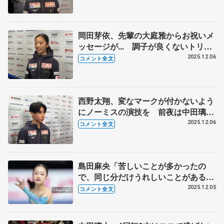
い」【ジュニアGPファイナル一夜明
け】
岡田芽依、先輩の大庭雅からお祝いメ
ッセージが... 調子が良くないトリプ
ルアクセルで助言ももらって 【ジュ
2025.12.06
コメント全文
ニアGPファイナル一夜明け】
西野太翔、変なマークが付かないよう
にノーミスの演技を 前夜は中田璃士
としゃべりながら反省会していまし
2025.12.06
コメント全文
た 【ジュニアGPファイナル一夜明
け】
島田麻央「苦しいことが多かったの
で、同じ分だけうれしいことがあるっ
ていうふうに信じて」【ジュニアGP
2025.12.05
コメント全文
ファイナル女子フリー】