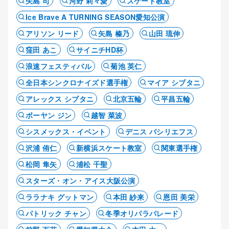
矢島 司
河野 莉々愛
スケート教室
Ice Brave A TURNING SEASON愛知公演
アリソン リード
矢島 榛乃
山田 琉伸
窪田 あこ
サイニチHD杯
浪速フェスティバル
菊池 英仁
全日本シンクロナイズド選手権
マイア シブタニ
アレックス シブタニ
北京五輪
平昌五輪
ボーヤン ジン
越智 菜波
シスメックス・イベント
デニス バシリエフス
沢浦 侑仁
新横浜スケート教室
関東選手権
松岡 隼矢
浦松 千聖
スターズ・オン・アイス大阪公演
ララナキ グットマン
本田 紗来
恩田 美栄
パトリック チャン
冬季オリパラパレード