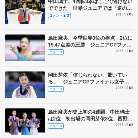
中田璃士、4回転3本はここで逃げない
でできた 世界ジュニアでは「逆の立
場になれるように」 【ジュニアGP
2025.12.05
コメント全文
ファイナル男子フリー】
島田麻央、今季世界3位の得点 2位に
19.47点差の圧勝 ジュニアGPファイ
ナル
2025.12.05
ニュース
岡田芽依「信じられない。驚いてい
る」 ジュニアGPファイナル女子フ
リー
2025.12.05
ニュース
島田麻央が史上初の4連覇、中田璃士
は2位 初出場の岡田芽依3位、西野太
翔5位 ジュニアGPファイナル
2025.12.05
ニュース