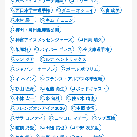
辰巳アイスアリーナ開業
エリー カム
西日本学生選手権
ダニー オシェイ
森 成美
木村 碧一
キム チェヨン
櫛田・島田組練習公開
神宮アイスメッセンジャーズ
日高 晴久
飯塚杯
パイパー ギレス
全兵庫選手権
シン ジア
ルナ ヘンドリックス
ジャパン・オープン
ポール ポワリエ
イ ヘイン
フランス・アルプス冬季五輪
杉山 匠海
近藤 尚生
ポッドキャスト
小林 宏一
泉 篤杜
佐々木 晴也
フレンズオンアイス2026
中西 樹希
サラ コンティ
ニッコロ マチー
ソチ五輪
穂積 乃愛
田邊 拓也
中野 友加里