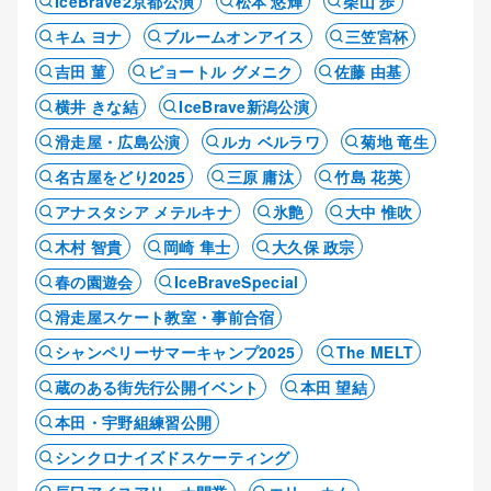
IceBrave2京都公演
松本 悠輝
柴山 歩
キム ヨナ
ブルームオンアイス
三笠宮杯
吉田 菫
ピョートル グメニク
佐藤 由基
横井 きな結
IceBrave新潟公演
滑走屋・広島公演
ルカ ベルラワ
菊地 竜生
名古屋をどり2025
三原 庸汰
竹島 花英
アナスタシア メテルキナ
氷艶
大中 惟吹
木村 智貴
岡崎 隼士
大久保 政宗
春の園遊会
IceBraveSpecial
滑走屋スケート教室・事前合宿
シャンペリーサマーキャンプ2025
The MELT
蔵のある街先行公開イベント
本田 望結
本田・宇野組練習公開
シンクロナイズドスケーティング