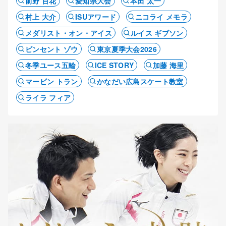
前野 百花
愛知県大会
本田 太一
村上 大介
ISUアワード
ニコライ メモラ
メダリスト・オン・アイス
ルイス ギブソン
ビンセント ゾウ
東京夏季大会2026
冬季ユース五輪
ICE STORY
加藤 海里
マービン トラン
かなだい広島スケート教室
ライラ フィア