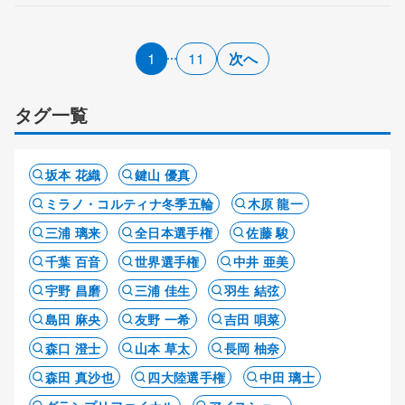
1
11
次へ
タグ一覧
坂本 花織
鍵山 優真
ミラノ・コルティナ冬季五輪
木原 龍一
三浦 璃来
全日本選手権
佐藤 駿
千葉 百音
世界選手権
中井 亜美
宇野 昌磨
三浦 佳生
羽生 結弦
島田 麻央
友野 一希
吉田 唄菜
森口 澄士
山本 草太
長岡 柚奈
森田 真沙也
四大陸選手権
中田 璃士