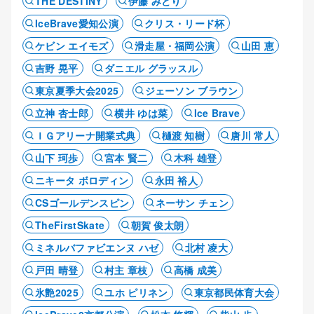
THE DESTINY
伊藤 みどり
IceBrave愛知公演
クリス・リード杯
ケビン エイモズ
滑走屋・福岡公演
山田 恵
吉野 晃平
ダニエル グラッスル
東京夏季大会2025
ジェーソン ブラウン
立神 杏士郎
横井 ゆは菜
Ice Brave
ＩＧアリーナ開業式典
樋渡 知樹
唐川 常人
山下 珂歩
宮本 賢二
木科 雄登
ニキータ ボロディン
永田 裕人
CSゴールデンスピン
ネーサン チェン
TheFirstSkate
朝賀 俊太朗
ミネルバファビエンヌ ハゼ
北村 凌大
戸田 晴登
村主 章枝
高橋 成美
氷艶2025
ユホ ピリネン
東京都民体育大会