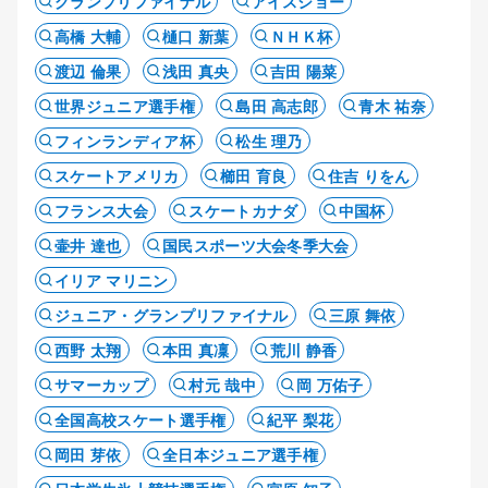
グランプリファイナル
アイスショー
高橋 大輔
樋口 新葉
ＮＨＫ杯
渡辺 倫果
浅田 真央
吉田 陽菜
世界ジュニア選手権
島田 高志郎
青木 祐奈
フィンランディア杯
松生 理乃
スケートアメリカ
櫛田 育良
住吉 りをん
フランス大会
スケートカナダ
中国杯
壷井 達也
国民スポーツ大会冬季大会
イリア マリニン
ジュニア・グランプリファイナル
三原 舞依
西野 太翔
本田 真凜
荒川 静香
サマーカップ
村元 哉中
岡 万佑子
全国高校スケート選手権
紀平 梨花
岡田 芽依
全日本ジュニア選手権