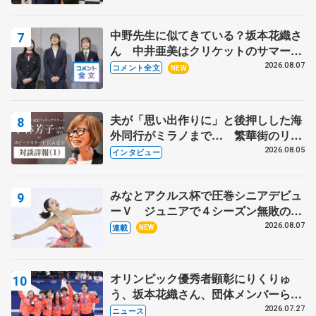
野村忠宏さんと和気あいあい
中野先生に似てきている？坂本花織さ
ん 中井亜美はクリケットのサマーキ
ャンプに 島田麻央はたくさん試合に
2026.08.07
コメント全文
NEW
出て国際大会へ【文部科学省スポーツ
表彰式】
夫が「思い出作りに」と後押しした海
外同行がミラノまで… 繁華街のリン
クでは不良のお兄さんも味方に 小林
2026.08.05
インタビュー
芳子さんが振り返るスケート人生
みなとアクルス杯で圧巻シニアデビュ
ーＶ ジュニアで４シーズン無敗の島
田麻央
2026.08.07
連載
NEW
オリンピック優秀者顕彰にりくりゅ
う、坂本花織さん、団体メンバーら
8月7日に文科省が表彰式、ブルーノ・
2026.07.27
ニュース