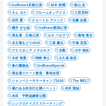
IceBrave2京都公演
松本 悠輝
柴山 歩
キム ヨナ
ブルームオンアイス
三笠宮杯
吉田 菫
ピョートル グメニク
佐藤 由基
横井 きな結
IceBrave新潟公演
滑走屋・広島公演
ルカ ベルラワ
菊地 竜生
名古屋をどり2025
三原 庸汰
竹島 花英
アナスタシア メテルキナ
氷艶
大中 惟吹
木村 智貴
岡崎 隼士
大久保 政宗
春の園遊会
IceBraveSpecial
滑走屋スケート教室・事前合宿
シャンペリーサマーキャンプ2025
The MELT
蔵のある街先行公開イベント
本田 望結
本田・宇野組練習公開
シンクロナイズドスケーティング