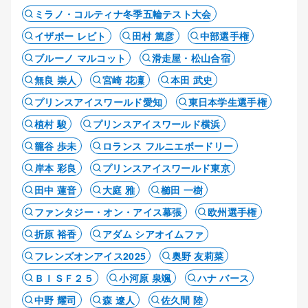
ミラノ・コルティナ冬季五輪テスト大会
イザボー レビト
田村 篤彦
中部選手権
ブルーノ マルコット
滑走屋・松山合宿
無良 崇人
宮崎 花凜
本田 武史
プリンスアイスワールド愛知
東日本学生選手権
植村 駿
プリンスアイスワールド横浜
籠谷 歩未
ロランス フルニエボードリー
岸本 彩良
プリンスアイスワールド東京
田中 蓮音
大庭 雅
櫛田 一樹
ファンタジー・オン・アイス幕張
欧州選手権
折原 裕香
アダム シアオイムファ
フレンズオンアイス2025
奥野 友莉菜
ＢＩＳＦ２５
小河原 泉颯
ハナ バース
中野 耀司
森 遼人
佐久間 陸