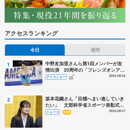
アクセスランキング
今日
週間
中野友加里さんら第1回メンバーが友
情出演 20周年の「フレンズオンアイ
ス」 宮本賢二さん、有川梨絵さん、
2026.08.06
アイスショー
田村岳斗さんも
坂本花織さん「目標へまい進していき
たい」 文部科学省スポーツ表彰式で
代表謝辞
2026.08.07
ニュース
NEW