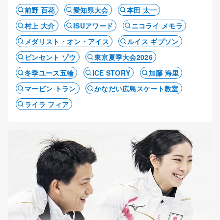
前野 百花
愛知県大会
本田 太一
村上 大介
ISUアワード
ニコライ メモラ
メダリスト・オン・アイス
ルイス ギブソン
ビンセント ゾウ
東京夏季大会2026
冬季ユース五輪
ICE STORY
加藤 海里
マービン トラン
かなだい広島スケート教室
ライラ フィア