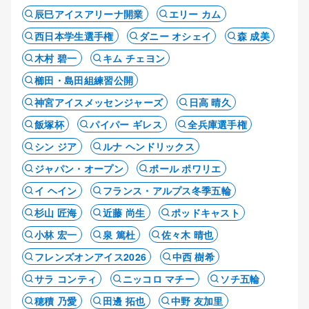
辰巳アイスアリーナ開業
エリー カム
西日本学生選手権
ダニー オシェイ
森 成美
木村 碧一
キム チェヨン
櫛田・島田組練習公開
神宮アイスメッセンジャーズ
日高 晴久
飯塚杯
パイパー ギレス
全兵庫選手権
シン ジア
ルナ ヘンドリックス
ジャパン・オープン
ポール ポワリエ
イ ヘイン
フランス・アルプス冬季五輪
杉山 匠海
近藤 尚生
ポッドキャスト
小林 宏一
泉 篤杜
佐々木 晴也
フレンズオンアイス2026
中西 樹希
サラ コンティ
ニッコロ マチー
ソチ五輪
穂積 乃愛
田邊 拓也
中野 友加里