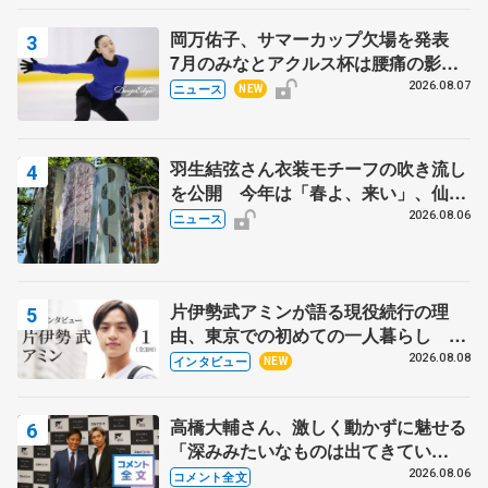
岡万佑子、サマーカップ欠場を発表
7月のみなとアクルス杯は腰痛の影響
で
2026.08.07
ニュース
NEW
羽生結弦さん衣装モチーフの吹き流し
を公開 今年は「春よ、来い」、仙台
の瑞鳳殿
2026.08.06
ニュース
片伊勢武アミンが語る現役続行の理
由、東京での初めての一人暮らし 注
目スケーターの「今」に迫る
2026.08.08
インタビュー
NEW
高橋大輔さん、激しく動かずに魅せる
「深みみたいなものは出てきてい
る？」 〝兄さん〟と慕うレジェンド
2026.08.06
コメント全文