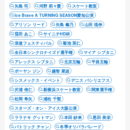
矢島 司
河野 莉々愛
スケート教室
Ice Brave A TURNING SEASON愛知公演
アリソン リード
矢島 榛乃
山田 琉伸
窪田 あこ
サイニチHD杯
浪速フェスティバル
菊池 英仁
全日本シンクロナイズド選手権
マイア シブタニ
アレックス シブタニ
北京五輪
平昌五輪
ボーヤン ジン
越智 菜波
シスメックス・イベント
デニス バシリエフス
沢浦 侑仁
新横浜スケート教室
関東選手権
松岡 隼矢
浦松 千聖
スターズ・オン・アイス大阪公演
ララナキ グットマン
本田 紗来
恩田 美栄
パトリック チャン
冬季オリパラパレード