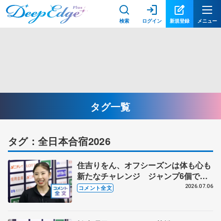
検索
ログイン
新規登録
メニュー
タグ一覧
タグ：全日本合宿2026
住吉りをん、オフシーズンは体も心も
新たなチャレンジ ジャンプ6個で充
実したプログラムに 【全日本シニア
2026.07.06
コメント全文
強化合宿】