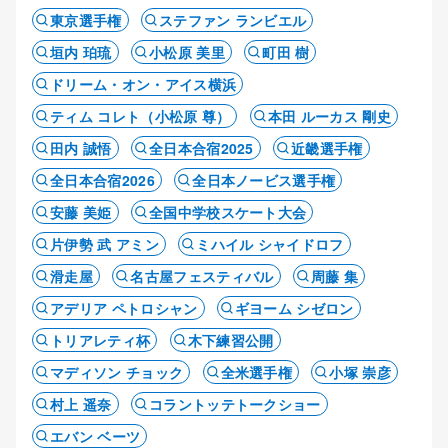
東京選手権
ステファン ランビエル
垣内 珀琉
小松原 美里
町田 樹
ドリーム・オン・アイス横浜
ティム コレト（小松原 尊）
本田 ルーカス 剛史
田内 誠悟
全日本合宿2025
近畿選手権
全日本合宿2026
全日本ノービス選手権
安藤 美姫
全国中学校スケート大会
片伊勢 武 アミン
ミハイル シャイドロフ
滑走屋
名古屋フェスティバル
周藤 集
アデリア ペトロシャン
ギヨーム シゼロン
トリアレティ杯
木下練習公開
マディソン チョック
全米選手権
小塚 崇彦
村上 遥奈
コラントッテトークショー
エバン ベーツ