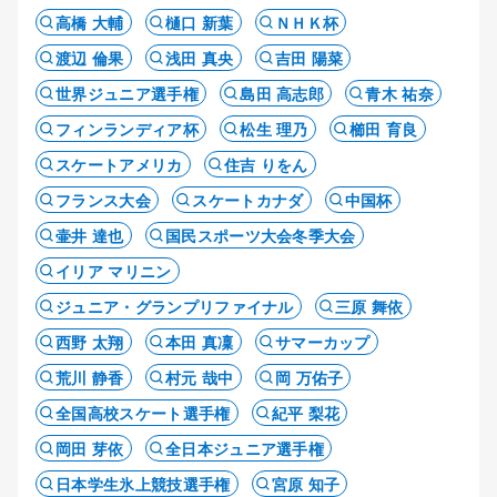
高橋 大輔
樋口 新葉
ＮＨＫ杯
渡辺 倫果
浅田 真央
吉田 陽菜
世界ジュニア選手権
島田 高志郎
青木 祐奈
フィンランディア杯
松生 理乃
櫛田 育良
スケートアメリカ
住吉 りをん
フランス大会
スケートカナダ
中国杯
壷井 達也
国民スポーツ大会冬季大会
イリア マリニン
ジュニア・グランプリファイナル
三原 舞依
西野 太翔
本田 真凜
サマーカップ
荒川 静香
村元 哉中
岡 万佑子
全国高校スケート選手権
紀平 梨花
岡田 芽依
全日本ジュニア選手権
日本学生氷上競技選手権
宮原 知子