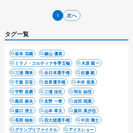
1
次へ
タグ一覧
坂本 花織
鍵山 優真
ミラノ・コルティナ冬季五輪
木原 龍一
三浦 璃来
全日本選手権
佐藤 駿
千葉 百音
世界選手権
中井 亜美
宇野 昌磨
三浦 佳生
羽生 結弦
島田 麻央
友野 一希
吉田 唄菜
森口 澄士
山本 草太
森田 真沙也
長岡 柚奈
四大陸選手権
中田 璃士
グランプリファイナル
アイスショー