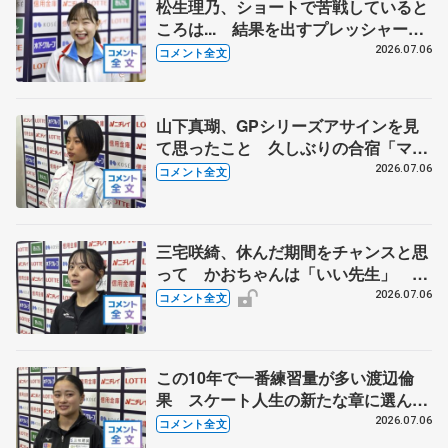
松生理乃、ショートで苦戦していると
ころは... 結果を出すプレッシャーと
出場できるうれしさと 【全日本シニ
2026.07.06
コメント全文
ア強化合宿】
山下真瑚、GPシリーズアサインを見
て思ったこと 久しぶりの合宿「マコ
にしかできないことを」 【全日本シ
2026.07.06
コメント全文
ニア強化合宿】
三宅咲綺、休んだ期間をチャンスと思
って かおちゃんは「いい先生」
【全日本シニア強化合宿】
2026.07.06
コメント全文
この10年で一番練習量が多い渡辺倫
果 スケート人生の新たな章に選んだ
ラフマニノフへの思い 【全日本シニ
2026.07.06
コメント全文
ア強化合宿】