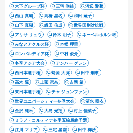
木下グループ杯
三宅 咲綺
河辺 愛菜
西山 真瑚
高橋 星名
和田 薫子
山下 真瑚
織田 信成
世界国別対抗戦
アリサ リュウ
鈴木 明子
ネーベルホルン杯
みなとアクルス杯
本郷 理華
ロンバルディア杯
中村 俊介
冬季アジア大会
アンバー グレン
西日本選手権
蛯原 大弥
田中 刑事
高木 謡
上薗 恋奈
吉岡 希
東日本選手権
チャ ジュンファン
世界ユニバーシティー冬季大会
清水 咲衣
金沢 純禾
大島 光翔
村上 佳菜子
ミラノ・コルティナ冬季五輪最終予選
江川 マリア
三宅 星南
田中 梓沙