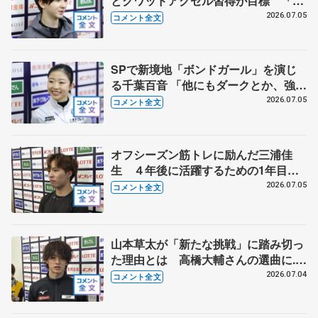
とクワッドアクセル習得が目標 「悔
いの残らない練習をして挑みたい」
2026.07.05
コメント全文
【全日本シニア強化合宿】
SPで新境地「ボンドガール」を演じ
る千葉百音 「他にもダークとか、強い
女系の候補の曲は結構あったんですけ
2026.07.05
コメント全文
ど…」【全日本シニア強化合宿】
オフシーズン筋トレに励んだ三浦佳
生 ４年後に活躍するための1年目
に 【全日本シニア強化合宿】
2026.07.05
コメント全文
山本草太が「新たな挑戦」に踏み切っ
た理由とは 高橋大輔さんの選曲に...
【全日本シニア合宿】
2026.07.04
コメント全文