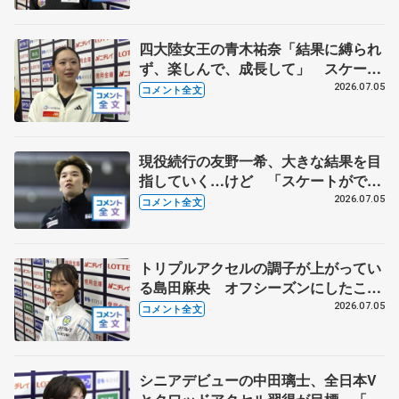
四大陸女王の青木祐奈「結果に縛られ
ず、楽しんで、成長して」 スケーテ
ィングのブラッシュアップへ試行錯誤
2026.07.05
コメント全文
中【全日本シニア強化合宿】
現役続行の友野一希、大きな結果を目
指していく…けど 「スケートができ
る喜びが演技に表れたら満足かな」
2026.07.05
コメント全文
【全日本シニア強化合宿】
トリプルアクセルの調子が上がってい
る島田麻央 オフシーズンにしたこと
は... 【全日本シニア強化合宿】
2026.07.05
コメント全文
シニアデビューの中田璃士、全日本V