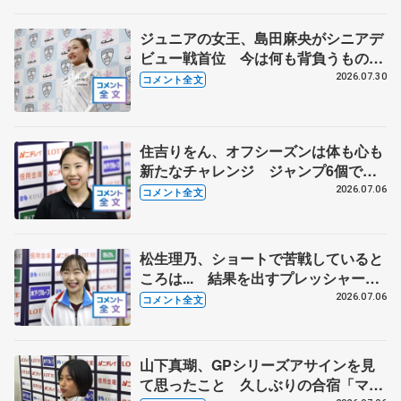
ジュニアの女王、島田麻央がシニアデ
ビュー戦首位 今は何も背負うものが
ない【みなとアクルス杯ＳＰ】
2026.07.30
コメント全文
住吉りをん、オフシーズンは体も心も
新たなチャレンジ ジャンプ6個で充
実したプログラムに 【全日本シニア
2026.07.06
コメント全文
強化合宿】
松生理乃、ショートで苦戦していると
ころは... 結果を出すプレッシャーと
出場できるうれしさと 【全日本シニ
2026.07.06
コメント全文
ア強化合宿】
山下真瑚、GPシリーズアサインを見
て思ったこと 久しぶりの合宿「マコ