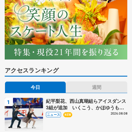
アクセスランキング
今日
週間
紀平梨花、西山真瑚組らアイスダンス
3組が追加 いくこう、かほゆうも、
木下グループ杯
2026.08.08
ニュース
NEW