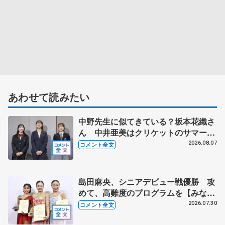
あわせて読みたい
中野先生に似てきている？坂本花織さ
ん 中井亜美はクリケットのサマーキ
ャンプに 島田麻央はたくさん試合に
2026.08.07
コメント全文
出て国際大会へ【文部科学省スポーツ
表彰式】
島田麻央、シニアデビュー戦優勝 攻
めて、高難度のプログラムを【みなと
アクルス杯フリー】
2026.07.30
コメント全文