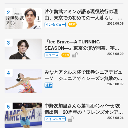
片伊勢武アミンが語る現役続行の理
由、東京での初めての一人暮らし 注
目スケーターの「今」に迫る
2026.08.08
インタビュー
NEW
『Ice Brave―A TURNING
SEASON―』東京公演が開幕、宇野
昌磨の『Ice Brave』にかける思いを
2026.08.09
ニュース
NEW
知る記事 5選
みなとアクルス杯で圧巻シニアデビュ
ーＶ ジュニアで４シーズン無敗の島
田麻央
2026.08.07
連載
中野友加里さんら第1回メンバーが友
情出演 20周年の「フレンズオンアイ
ス」 宮本賢二さん、有川梨絵さん、
2026.08.06
アイスショー
田村岳斗さんも