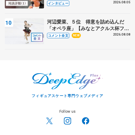
クでは不良のお兄さんも味方に 小林
2026.08.05
インタビュー
芳子さんが振り返るスケート人生
河辺愛菜、５位 得意を詰め込んだ
「オペラ座」【みなとアクルス杯フリ
ー】
2026.08.08
コメント全文
NEW
フィギュアスケート専門ウェブメディア
Follow us