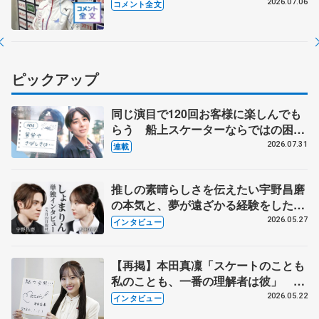
にしかできないことを」 【全日本シ
2026.07.06
コメント全文
ニア強化合宿】
ピックアップ
同じ演目で120回お客様に楽しんでも
らう 船上スケーターならではの困難
とは 影響あったPIW前キャプテン松
2026.07.31
連載
永さんの存在
推しの素晴らしさを伝えたい宇野昌磨
の本気と、夢が遠ざかる経験をした本
田真凜の覚悟
2026.05.27
インタビュー
【再掲】本田真凜「スケートのことも
私のことも、一番の理解者は彼」 引
退時の単独インタビューで語った競技
2026.05.22
インタビュー
人生や家族、恋人、これからの夢…