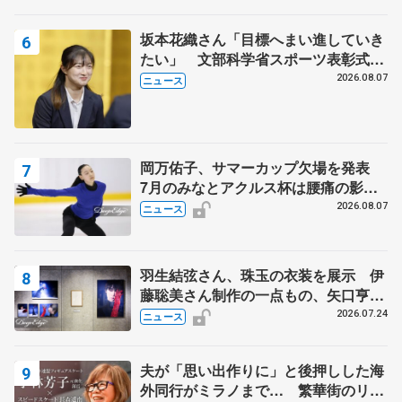
坂本花織さん「目標へまい進していき
たい」 文部科学省スポーツ表彰式で
代表謝辞
2026.08.07
ニュース
岡万佑子、サマーカップ欠場を発表
7月のみなとアクルス杯は腰痛の影響
で
2026.08.07
ニュース
羽生結弦さん、珠玉の衣装を展示 伊
藤聡美さん制作の一点もの、矢口亨さ
んが撮影
2026.07.24
ニュース
夫が「思い出作りに」と後押しした海
外同行がミラノまで… 繁華街のリン