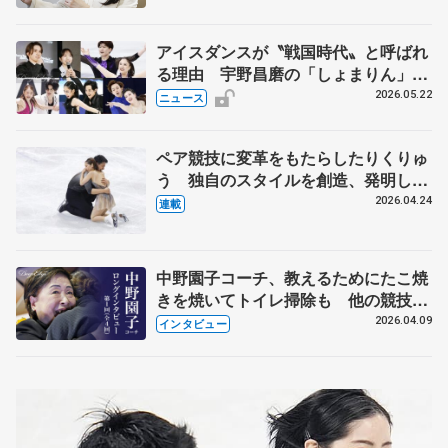
アイスダンスが〝戦国時代〟と呼ばれ
る理由 宇野昌磨の「しょまりん」ら
実力者が相次いで参戦 国内の競争激
2026.05.22
ニュース
化
ペア競技に変革をもたらしたりくりゅ
う 独自のスタイルを創造、発明した
【引退発表後②】
2026.04.24
連載
中野園子コーチ、教えるためにたこ焼
きを焼いてトイレ掃除も 他の競技に
も通用するという坂本花織の筋肉
2026.04.09
インタビュー