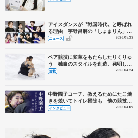
人生や家族、恋人、これからの夢…
アイスダンスが〝戦国時代〟と呼ばれ
る理由 宇野昌磨の「しょまりん」ら
実力者が相次いで参戦 国内の競争激
2026.05.22
ニュース
化
ペア競技に変革をもたらしたりくりゅ
う 独自のスタイルを創造、発明した
【引退発表後②】
2026.04.24
連載
中野園子コーチ、教えるためにたこ焼
きを焼いてトイレ掃除も 他の競技に
も通用するという坂本花織の筋肉
2026.04.09
インタビュー