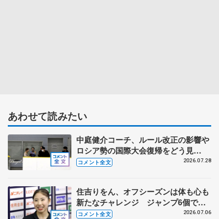
あわせて読みたい
中庭健介コーチ、ルール改正の影響や
ロシア勢の国際大会復帰をどう見
る？ 中井亜美の今後の４年間に向け
2026.07.28
コメント全文
た心構え
住吉りをん、オフシーズンは体も心も
新たなチャレンジ ジャンプ6個で充
実したプログラムに 【全日本シニア
2026.07.06
コメント全文