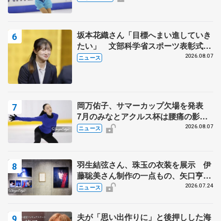
田村岳斗さんも
坂本花織さん「目標へまい進していき
たい」 文部科学省スポーツ表彰式で
代表謝辞
2026.08.07
ニュース
岡万佑子、サマーカップ欠場を発表
7月のみなとアクルス杯は腰痛の影響
で
2026.08.07
ニュース
羽生結弦さん、珠玉の衣装を展示 伊
藤聡美さん制作の一点もの、矢口亨さ
んが撮影
2026.07.24
ニュース
夫が「思い出作りに」と後押しした海