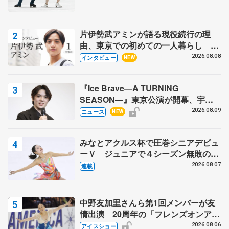
片伊勢武アミンが語る現役続行の理
由、東京での初めての一人暮らし 注
目スケーターの「今」に迫る
2026.08.08
インタビュー
NEW
『Ice Brave―A TURNING
SEASON―』東京公演が開幕、宇野
昌磨の『Ice Brave』にかける思いを
2026.08.09
ニュース
NEW
知る記事 5選
みなとアクルス杯で圧巻シニアデビュ
ーＶ ジュニアで４シーズン無敗の島
田麻央
2026.08.07
連載
中野友加里さんら第1回メンバーが友
情出演 20周年の「フレンズオンアイ
ス」 宮本賢二さん、有川梨絵さん、
2026.08.06
アイスショー