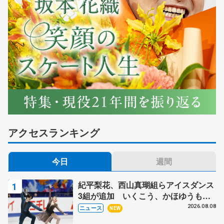
アクセスランキング
今日
週間
紀平梨花、西山真瑚組らアイスダンス
3組が追加 いくこう、かほゆうも、
木下グループ杯
2026.08.08
ニュース
NEW