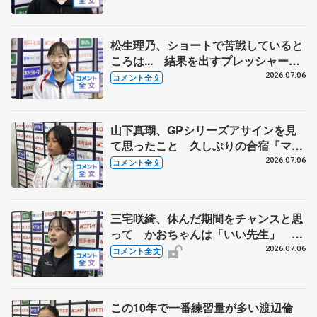
強化合宿】
松生理乃、ショートで苦戦していると
ころは... 結果を出すプレッシャーと
出場できるうれしさと 【全日本シニ
2026.07.06
コメント全文
ア強化合宿】
山下真瑚、GPシリーズアサインを見
て思ったこと 久しぶりの合宿「マコ
にしかできないことを」 【全日本シ
2026.07.06
コメント全文
ニア強化合宿】
三宅咲綺、休んだ期間をチャンスと思
って かおちゃんは「いい先生」
【全日本シニア強化合宿】
2026.07.06
コメント全文
この10年で一番練習量が多い渡辺倫