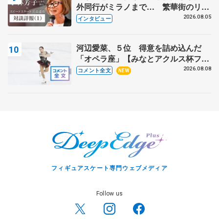
外同行がミラノまで… 繁華街のリン
クでは不良のお兄さんも味方に 小林
2026.08.05
インタビュー
芳子さんが振り返るスケート人生
河辺愛菜、５位 得意を詰め込んだ
「オペラ座」【みなとアクルス杯フリ
ー】
2026.08.08
コメント全文
NEW
フィギュアスケート専門ウェブメディア
Follow us