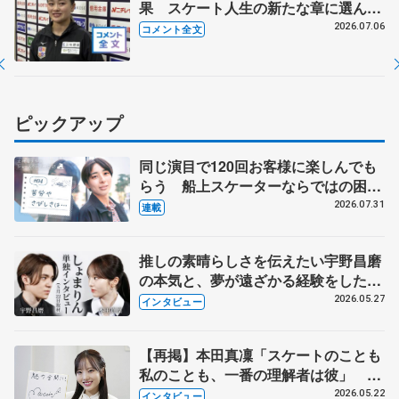
果 スケート人生の新たな章に選んだ
ラフマニノフへの思い 【全日本シニ
2026.07.06
コメント全文
ア強化合宿】
ピックアップ
同じ演目で120回お客様に楽しんでも
らう 船上スケーターならではの困難
とは 影響あったPIW前キャプテン松
2026.07.31
連載
永さんの存在
推しの素晴らしさを伝えたい宇野昌磨
の本気と、夢が遠ざかる経験をした本
田真凜の覚悟
2026.05.27
インタビュー
【再掲】本田真凜「スケートのことも
私のことも、一番の理解者は彼」 引
退時の単独インタビューで語った競技
2026.05.22
インタビュー