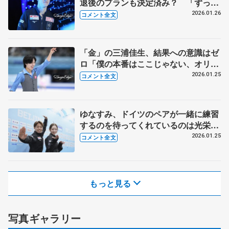
退後のプランも決定済み？ 「ずっ
と、もう小さい頃から、そこは変わら
2026.01.26
コメント全文
ずで」 【四大陸選手権男子一夜明け】
「金」の三浦佳生、結果への意識はゼ
ロ「僕の本番はここじゃない、オリン
ピックの舞台で決まったら、かっこい
2026.01.25
コメント全文
い」【四大陸選手権男子フリー】
ゆなすみ、ドイツのペアが一緒に練習
するのを待ってくれているのは光栄
「目標がどんどんアップデート。自分
2026.01.25
コメント全文
たちがどこまで行けるのか知りたい」
【四大陸選手権ペア一夜明け】
もっと見る
写真ギャラリー