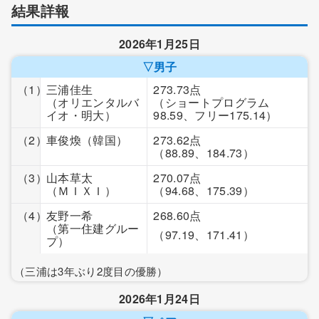
結果詳報
2026年1月25日
▽男子
（1）
三浦佳生
273.73点
（オリエンタルバ
（ショートプログラム
イオ・明大）
98.59、フリー175.14）
（2）
車俊煥
（韓国）
273.62点
（88.89、184.73）
（3）
山本草太
270.07点
（ＭＩＸＩ）
（94.68、175.39）
（4）
友野一希
268.60点
（第一住建グルー
（97.19、171.41）
プ）
（三浦は3年ぶり2度目の優勝）
2026年1月24日