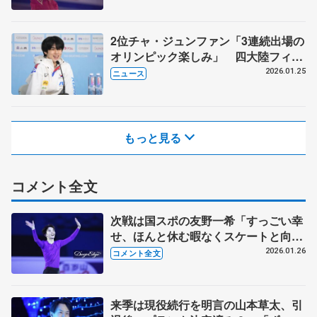
2位チャ・ジュンファン「3連続出場の
オリンピック楽しみ」 四大陸フィギ
ュア、男子フリーはトップ
2026.01.25
ニュース
もっと見る
コメント全文
次戦は国スポの友野一希「すっごい幸
せ、ほんと休む暇なくスケートと向き
合う時間をいただける」【四大陸選手
2026.01.26
コメント全文
権男子一夜明け】
来季は現役続行を明言の山本草太、引