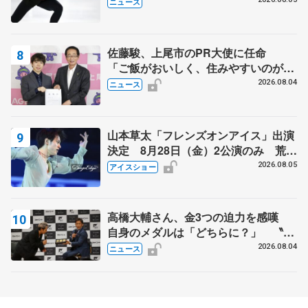
ニュース
佐藤駿、上尾市のPR大使に任命
「ご飯がおいしく、住みやすいのが魅
力」
2026.08.04
ニュース
山本草太「フレンズオンアイス」出演
決定 8月28日（金）2公演のみ 荒川
静香さんプロデュース、20周年のアイ
2026.08.05
アイスショー
スショー
高橋大輔さん、金3つの迫力を感嘆
自身のメダルは「どちらに？」 〝リ
ス兄弟〟オリンピック3連覇の野村忠
2026.08.04
ニュース
宏さんと対談