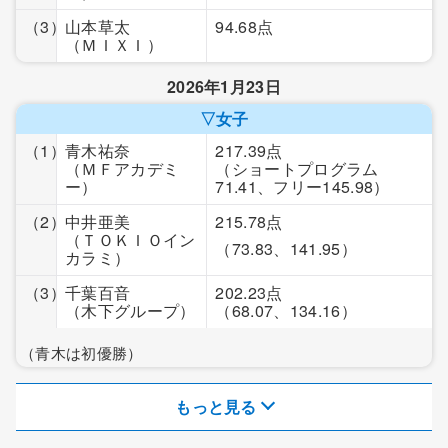
（3）
山本草太
94.68点
（ＭＩＸＩ）
2026年1月23日
▽女子
（1）
青木祐奈
217.39点
（ＭＦアカデミ
（ショートプログラム
ー）
71.41、フリー145.98）
（2）
中井亜美
215.78点
（ＴＯＫＩＯイン
（73.83、141.95）
カラミ）
（3）
千葉百音
202.23点
（木下グループ）
（68.07、134.16）
（青木は初優勝）
もっと見る