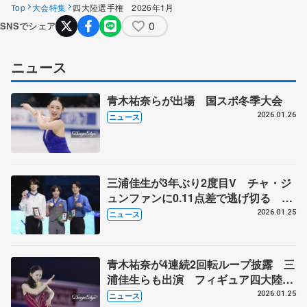
Top
大会特集
四大陸選手権 2026年1月
0
SNSでシェア
ニュース
青木祐奈らが出場 国スポ冬季大会
2026.01.26
ニュース
三浦佳生が3年ぶり2度目V チャ・ジ
ュンファンに0.11点差で逃げ切る 山
本草太3位、友野一希は4位 四大陸フ
2026.01.25
ニュース
ィギュア最終日
青木祐奈が4連続2回転ループ披露 三
浦佳生らも出演 フィギュア四大陸選
手権エキシビション
2026.01.25
ニュース