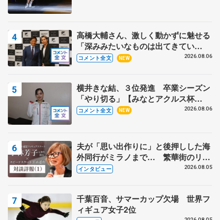
高橋大輔さん、激しく動かずに魅せる
「深みみたいなものは出てきてい
る？」 〝兄さん〟と慕うレジェンド
2026.08.06
コメント全文
NEW
野村忠宏さんと和気あいあい
横井きな結、３位発進 卒業シーズン
「やり切る」【みなとアクルス杯
SP】
2026.08.06
コメント全文
NEW
夫が「思い出作りに」と後押しした海
外同行がミラノまで… 繁華街のリン
クでは不良のお兄さんも味方に 小林
2026.08.05
インタビュー
芳子さんが振り返るスケート人生
千葉百音、サマーカップ欠場 世界フ
ィギュア女子2位
2026.08.05