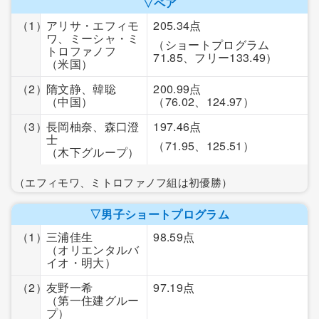
▽ペア
（1）
アリサ・エフィモ
205.34点
ワ、ミーシャ・ミ
（ショートプログラム
トロファノフ
71.85、フリー133.49）
（米国）
（2）
隋文静、韓聡
200.99点
（中国）
（76.02、124.97）
（3）
長岡柚奈、森口澄
197.46点
士
（71.95、125.51）
（木下グループ）
（エフィモワ、ミトロファノフ組は初優勝）
▽男子ショートプログラム
（1）
三浦佳生
98.59点
（オリエンタルバ
イオ・明大）
（2）
友野一希
97.19点
（第一住建グルー
プ）