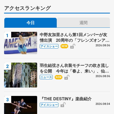
アクセスランキング
今日
週間
中野友加里さんら第1回メンバーが友
情出演 20周年の「フレンズオンアイ
ス」 宮本賢二さん、有川梨絵さん、
2026.08.06
アイスショー
NEW
田村岳斗さんも
羽生結弦さん衣装モチーフの吹き流し
を公開 今年は「春よ、来い」、仙台
の瑞鳳殿
2026.08.06
ニュース
NEW
『THE DESTINY』楽曲紹介
2026.08.04
アイスショー