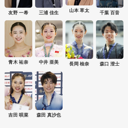
山本 草太
三浦 佳生
友野 一希
千葉 百音
青木 祐奈
中井 亜美
森口 澄士
長岡 柚奈
森田 真沙也
吉田 唄菜