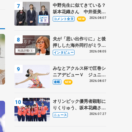
ド野村忠宏さんと和気あい
中野先生に似てきている？
あい
坂本花織さん 中井亜美は
クリケットのサマーキャン
2026.08.07
コメント全文
NEW
プに 島田麻央はたくさん
試合に出て国際大会へ【文
部科学省スポーツ表彰
夫が「思い出作りに」と後
式】
押しした海外同行がミラノ
まで… 繁華街のリンクで
2026.08.05
インタビュー
は不良のお兄さんも味方
に 小林芳子さんが振り返
みなとアクルス杯で圧巻シ
るスケート人生
ニアデビューＶ ジュニア
で４シーズン無敗の島田麻
2026.08.07
連載
NEW
央
オリンピック優秀者顕彰に
りくりゅう、坂本花織さ
ん、団体メンバーら 8月
2026.07.27
ニュース
7日に文科省が表彰式、ブ
ルーノ・マルコット、中野