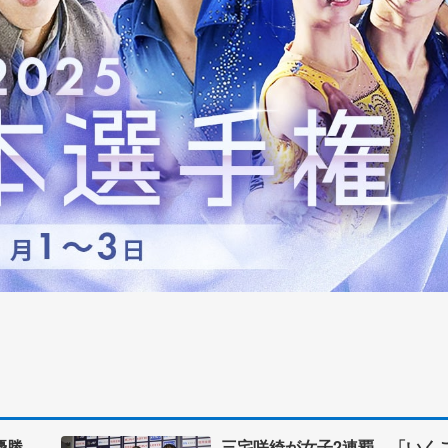
転優勝
三宅咲綺が女子2連覇 「いく