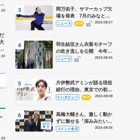
な
岡万佑子、サマーカップ欠
権
.03
場を発表 7月のみなとア
クルス杯は腰痛の影響で
2026.08.07
ニュース
NEW
だ
大
羽生結弦さん衣装モチーフ
業
の吹き流しを公開 今年は
.03
「春よ、来い」、仙台の瑞
2026.08.06
ニュース
鳳殿
片伊勢武アミンが語る現役
続行の理由、東京での初め
ての一人暮らし 注目スケ
2026.08.08
インタビュー
NEW
ーターの「今」に迫る
高橋大輔さん、激しく動か
ー
ずに魅せる「深みみたいな
ものは出てきている？」
2026.08.06
コメント全文
〝兄さん〟と慕うレジェン
.03