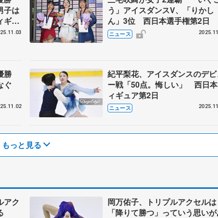
男子は
う」アイスダンスV、「りかし
ィギュ
ん」3位 西日本選手権第2日
25.11.03
2025.11
ニュース
で優勝
紀平梨花、アイスダンスのデビ
つなぐ
ー戦「50点。悔しい」 西日本
ィギュア第2日
25.11.02
2025.11
ニュース
もっと見る
ルアク
岡万佑子、トリプルアクセルは
いる
「降りて勝つ」っていう思いが