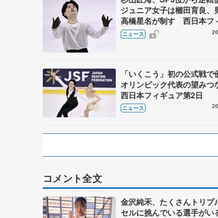
ジュニア女子は櫛田育良、
高橋星名が制す 西日本フ
ア最終日
20
ニュース
「いくこう」初の公式戦
オリンピック代表の望み
西日本フィギュア第2日
20
ニュース
コメント全文
金沢純禾、たくさんトリプ
セルに挑んでいる選手が