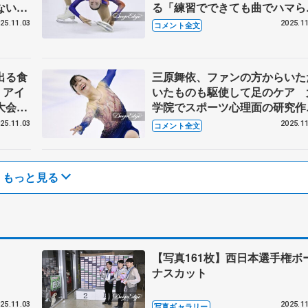
ないと
る「練習でできても曲でハマら
」【西
いと意味がない」【西日本選手
25.11.03
2025.11
コメント全文
リー】
ジュニア女子フリー】
出る食
三原舞依、ファンの方からいた
 アイ
いたものも駆使して足のケア 
大会へ
学院でスポーツ心理面の研究作
本選手
しつつ「全日本頑張りたい」
25.11.03
2025.11
コメント全文
【西日本選手権女子フリー】
もっと見る
【写真161枚】西日本選手権ボ
ナスカット
25.11.03
2025.11
写真ギャラリー