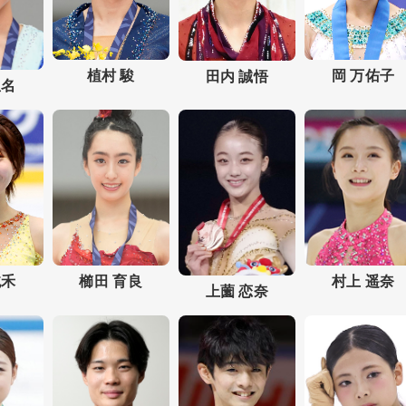
岡 万佑子
植村 駿
田内 誠悟
星名
櫛田 育良
村上 遥奈
純禾
上薗 恋奈