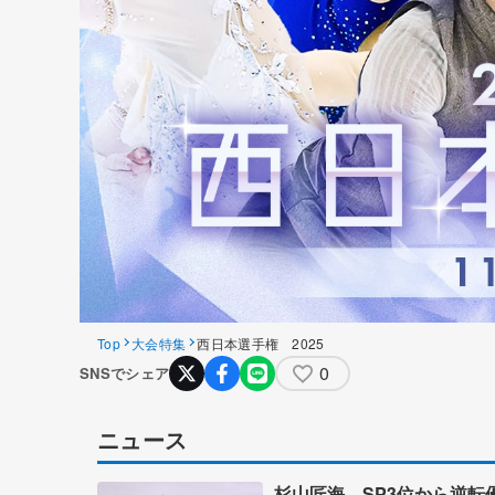
Top
大会特集
西日本選手権 2025
0
SNSでシェア
ニュース
杉山匠海、SP3位から逆