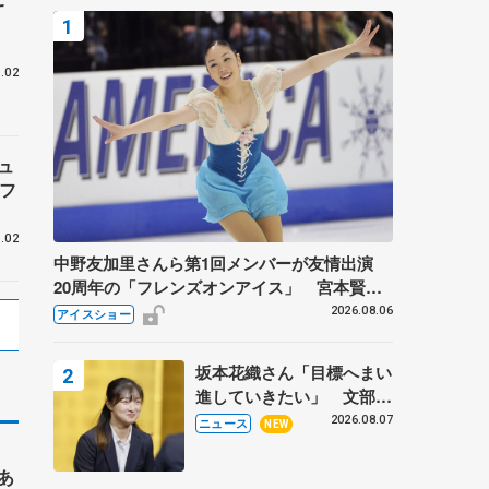
.02
ュ
フ
.02
中野友加里さんら第1回メンバーが友情出演
20周年の「フレンズオンアイス」 宮本賢二
さん、有川梨絵さん、田村岳斗さんも
2026.08.06
アイスショー
坂本花織さん「目標へまい
進していきたい」 文部科
学省スポーツ表彰式で代表
2026.08.07
ニュース
NEW
謝辞
あ