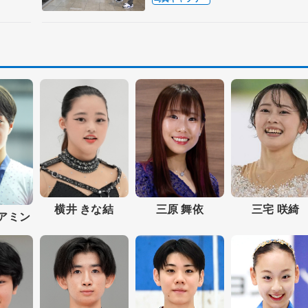
三宅 咲綺
横井 きな結
三原 舞依
 アミン