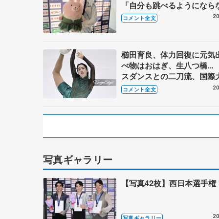
「自分も跳べるようになら
まずいな、みたいな危機感
20
コメント全文
日本選手権ジュニア女子フ
櫛田育良、体力回復に元気
べ物はおはぎ、生八つ橋...
スダンスとの二刀流、国際
4週連続で試合に⁈ 【西日
20
コメント全文
権ジュニア女子フリー】
写真ギャラリー
【写真42枚】西日本選手権
20
写真ギャラリー