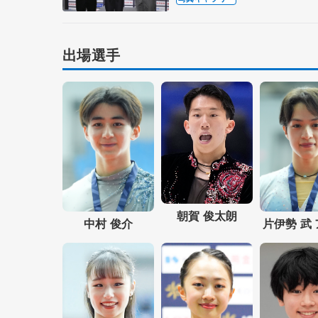
出場選手
朝賀 俊太朗
中村 俊介
片伊勢 武