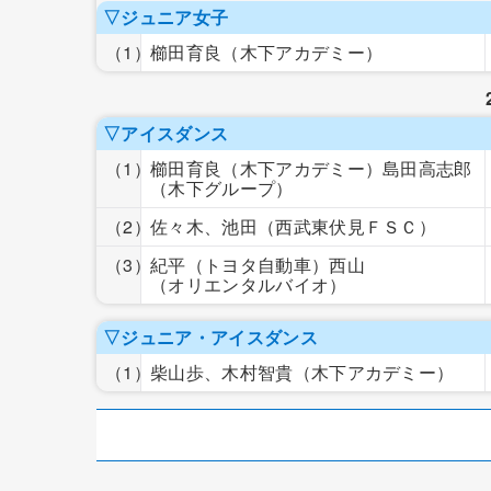
▽ジュニア女子
（1）
櫛田育良
（木下アカデミー）
▽アイスダンス
（1）
櫛田育良
（木下アカデミー）
島田高志郎
（木下グループ）
（2）
佐々木、池田
（西武東伏見ＦＳＣ）
（3）
紀平
（トヨタ自動車）
西山
（オリエンタルバイオ）
▽ジュニア・アイスダンス
（1）
柴山歩、木村智貴
（木下アカデミー）