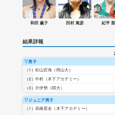
和田 薫子
田村 篤彦
紀平 
結果詳報
▽男子
（1）
杉山匠海
（岡山大）
（2）
中村
（木下アカデミー）
（3）
片伊勢
（関大）
▽ジュニア男子
（1）
高橋星名
（木下アカデミー）