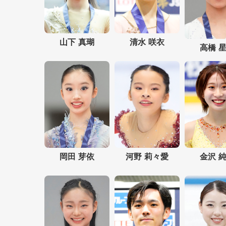
山下 真瑚
清水 咲衣
高橋 
岡田 芽依
河野 莉々愛
金沢 