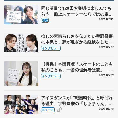
同じ演目で120回お客様に楽しんでも
らう 船上スケーターならではの困難
とは 影響あったPIW前キャプテン松
2026.07.31
連載
永さんの存在
推しの素晴らしさを伝えたい宇野昌磨
の本気と、夢が遠ざかる経験をした本
田真凜の覚悟
2026.05.27
インタビュー
【再掲】本田真凜「スケートのことも
私のことも、一番の理解者は彼」 引
退時の単独インタビューで語った競技
2026.05.22
インタビュー
人生や家族、恋人、これからの夢…
アイスダンスが〝戦国時代〟と呼ばれ
る理由 宇野昌磨の「しょまりん」ら
実力者が相次いで参戦 国内の競争激
2026.05.22
ニュース
化