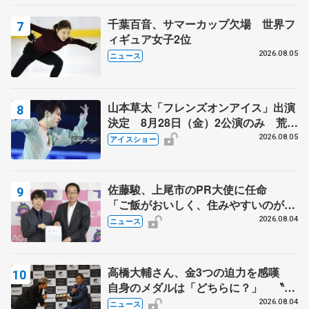
千葉百音、サマーカップ欠場 世界フ
ィギュア女子2位
2026.08.05
ニュース
山本草太「フレンズオンアイス」出演
決定 8月28日（金）2公演のみ 荒川
静香さんプロデュース、20周年のアイ
2026.08.05
アイスショー
スショー
佐藤駿、上尾市のPR大使に任命
「ご飯がおいしく、住みやすいのが魅
力」
2026.08.04
ニュース
高橋大輔さん、金3つの迫力を感嘆
自身のメダルは「どちらに？」 〝リ
ス兄弟〟オリンピック3連覇の野村忠
2026.08.04
ニュース