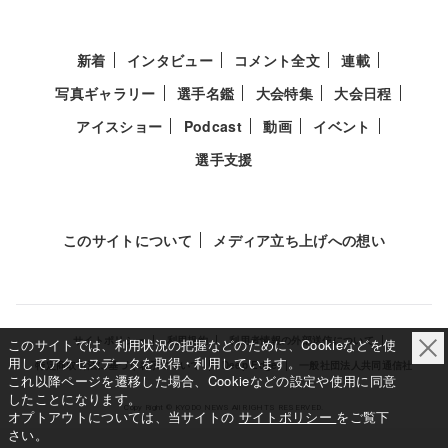
新着
インタビュー
コメント全文
連載
写真ギャラリー
選手名鑑
大会特集
大会日程
アイスショー
Podcast
動画
イベント
選手支援
このサイトについて
メディア立ち上げへの想い
サイトポリシー
利用規約
利用者情報の外部送信について
このサイトでは、利用状況の把握などのために、Cookieなどを使
用してアクセスデータを取得・利用しています。
特定商取引法に基づく表示について
Deep Edge
一般社団法人共同通信社
これ以降ページを遷移した場合、Cookieなどの設定や使用に同意
したことになります。
Copy Right © KYODO NEWS All RIGHTS RESERVED.
オプトアウトについては、当サイトの
サイトポリシー
をご覧下
さい。