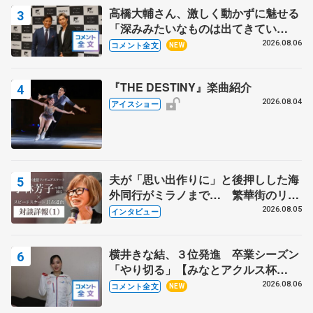
高橋大輔さん、激しく動かずに魅せる
「深みみたいなものは出てきてい
る？」 〝兄さん〟と慕うレジェンド
2026.08.06
コメント全文
NEW
野村忠宏さんと和気あいあい
『THE DESTINY』楽曲紹介
2026.08.04
アイスショー
夫が「思い出作りに」と後押しした海
外同行がミラノまで… 繁華街のリン
クでは不良のお兄さんも味方に 小林
2026.08.05
インタビュー
芳子さんが振り返るスケート人生
横井きな結、３位発進 卒業シーズン
「やり切る」【みなとアクルス杯
SP】
2026.08.06
コメント全文
NEW