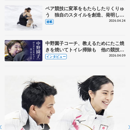
ペア競技に変革をもたらしたりくりゅ
う 独自のスタイルを創造、発明した
【引退発表後②】
2026.04.24
連載
中野園子コーチ、教えるためにたこ焼
きを焼いてトイレ掃除も 他の競技に
も通用するという坂本花織の筋肉
2026.04.09
インタビュー