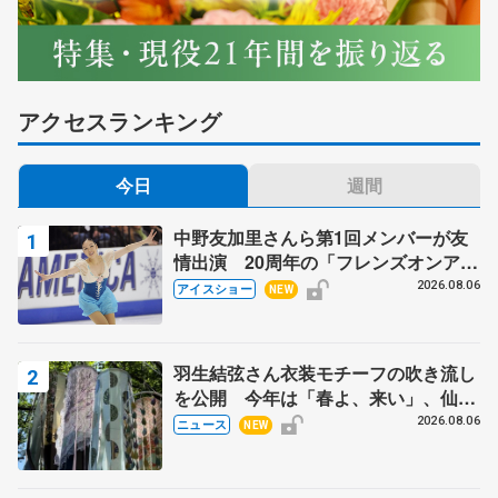
アクセスランキング
今日
週間
中野友加里さんら第1回メンバーが友
情出演 20周年の「フレンズオンアイ
ス」 宮本賢二さん、有川梨絵さん、
2026.08.06
アイスショー
NEW
田村岳斗さんも
羽生結弦さん衣装モチーフの吹き流し
を公開 今年は「春よ、来い」、仙台
の瑞鳳殿
2026.08.06
ニュース
NEW