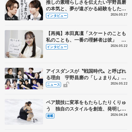
推しの素晴らしさを伝えたい宇野昌磨
の本気と、夢が遠ざかる経験をした本
田真凜の覚悟
2026.05.27
インタビュー
【再掲】本田真凜「スケートのことも
私のことも、一番の理解者は彼」 引
退時の単独インタビューで語った競技
2026.05.22
インタビュー
人生や家族、恋人、これからの夢…
アイスダンスが〝戦国時代〟と呼ばれ
る理由 宇野昌磨の「しょまりん」ら
実力者が相次いで参戦 国内の競争激
2026.05.22
ニュース
化
ペア競技に変革をもたらしたりくりゅ
う 独自のスタイルを創造、発明した
【引退発表後②】
2026.04.24
連載