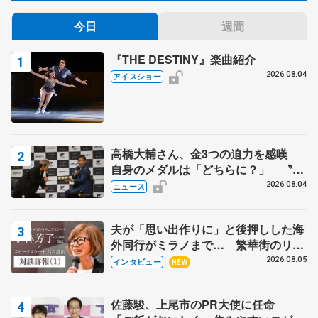
今日
週間
『THE DESTINY』楽曲紹介
2026.08.04
アイスショー
高橋大輔さん、金3つの迫力を感嘆
自身のメダルは「どちらに？」 〝リ
ス兄弟〟オリンピック3連覇の野村忠
2026.08.04
ニュース
宏さんと対談
夫が「思い出作りに」と後押しした海
外同行がミラノまで… 繁華街のリン
クでは不良のお兄さんも味方に 小林
2026.08.05
インタビュー
NEW
芳子さんが振り返るスケート人生
佐藤駿、上尾市のPR大使に任命