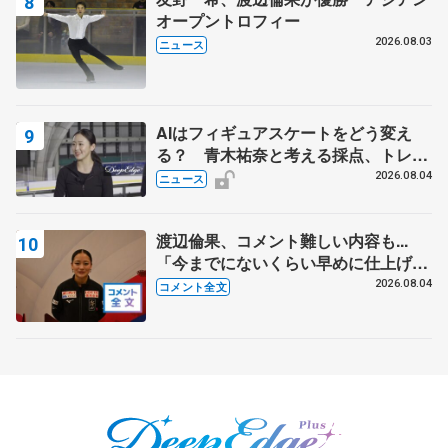
オープントロフィー
2026.08.03
ニュース
AIはフィギュアスケートをどう変え
る？ 青木祐奈と考える採点、トレー
ニングの未来
2026.08.04
ニュース
渡辺倫果、コメント難しい内容も...
「今までにないくらい早めに仕上げら
れている」 【アジアンオープントロ
2026.08.04
コメント全文
フィー女子フリー】