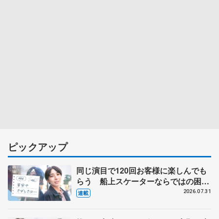
ピックアップ
同じ演目で120回お客様に楽しんでも
らう 船上スケーターならではの困難
とは 影響あったPIW前キャプテン松
2026.07.31
連載
永さんの存在