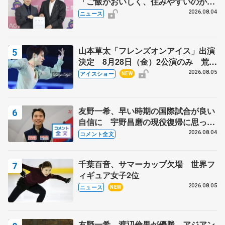
「ご飯がおいしく、住みやすいのが魅
力」
2026.08.04
ニュース
山本草太「フレンズオンアイス」出演
決定 8月28日（金）2公演のみ 荒川
静香さんプロデュース、20周年のアイ
2026.08.05
アイスショー
NEW
スショー
友野一希、早い時期の国際試合が良い
自信に 宇野昌磨の現役復帰に思って
いること 【アジアンオープントロフ
2026.08.04
コメント全文
ィーフリー後】
千葉百音、サマーカップ欠場 世界フ
ィギュア女子2位
2026.08.05
ニュース
NEW
友野一希、渡辺倫果が優勝 アジアン