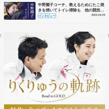
中野園子コーチ、教えるためにたこ焼
きを焼いてトイレ掃除も 他の競技に
も通用するという坂本花織の筋肉
2026.04.09
インタビュー