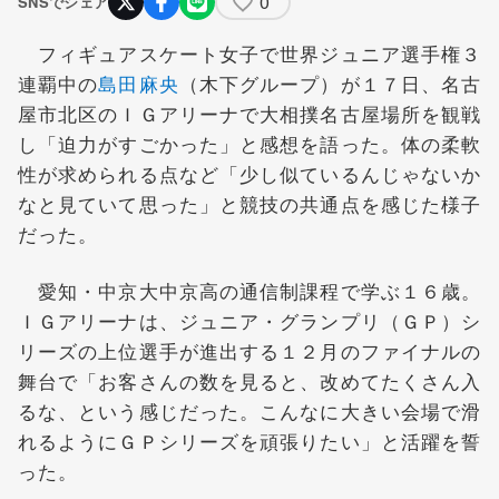
0
SNSでシェア
フィギュアスケート女子で世界ジュニア選手権３
連覇中の
島田麻央
（木下グループ）が１７日、名古
屋市北区のＩＧアリーナで大相撲名古屋場所を観戦
し「迫力がすごかった」と感想を語った。体の柔軟
性が求められる点など「少し似ているんじゃないか
なと見ていて思った」と競技の共通点を感じた様子
だった。
愛知・中京大中京高の通信制課程で学ぶ１６歳。
ＩＧアリーナは、ジュニア・グランプリ（ＧＰ）シ
リーズの上位選手が進出する１２月のファイナルの
舞台で「お客さんの数を見ると、改めてたくさん入
るな、という感じだった。こんなに大きい会場で滑
れるようにＧＰシリーズを頑張りたい」と活躍を誓
った。