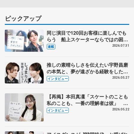
ピックアップ
同じ演目で120回お客様に楽しんでも
らう 船上スケーターならではの困難
とは 影響あったPIW前キャプテン松
2026.07.31
連載
永さんの存在
推しの素晴らしさを伝えたい宇野昌磨
の本気と、夢が遠ざかる経験をした本
田真凜の覚悟
2026.05.27
インタビュー
【再掲】本田真凜「スケートのことも
私のことも、一番の理解者は彼」 引
退時の単独インタビューで語った競技
2026.05.22
インタビュー
人生や家族、恋人、これからの夢…