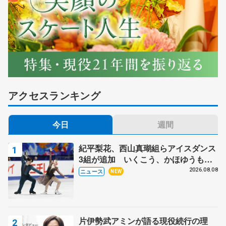
アクセスランキング
今日
週間
紀平梨花、西山真瑚組らアイスダンス
3組が追加 いくこう、かほゆうも、
木下グループ杯
2026.08.08
ニュース
NEW
片伊勢武アミンが語る現役続行の理