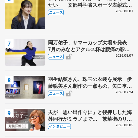
たい」 文部科学省スポーツ表彰式で
代表謝辞
2026.08.07
ニュース
岡万佑子、サマーカップ欠場を発表
7月のみなとアクルス杯は腰痛の影響
で
2026.08.07
ニュース
羽生結弦さん、珠玉の衣装を展示 伊
藤聡美さん制作の一点もの、矢口亨さ
んが撮影
2026.07.24
ニュース
夫が「思い出作りに」と後押しした海
外同行がミラノまで… 繁華街のリン
クでは不良のお兄さんも味方に 小林
2026.08.05
インタビュー
芳子さんが振り返るスケート人生