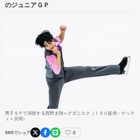
のジュニアＧＰ
男子ＳＰで演技する西野太翔＝グダニスク（ＩＳＵ提供・ゲッテ
ィ＝共同）
0
SNSでシェア