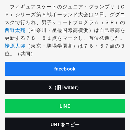
フィギュアスケートのジュニア・グランプリ（Ｇ
Ｐ）シリーズ第６戦ポーランド大会は２日、グダニ
スクで行われ、男子ショートプログラム（ＳＰ）の
西野太翔
（神奈川・星槎国際高横浜）は自己最高を
更新する７８・８１点をマークし、首位発進した。
蛯原大弥
（東京・駒場学園高）は７６・５７点の３
位。（共同）
facebook
X（旧Twitter）
LINE
URLをコピー