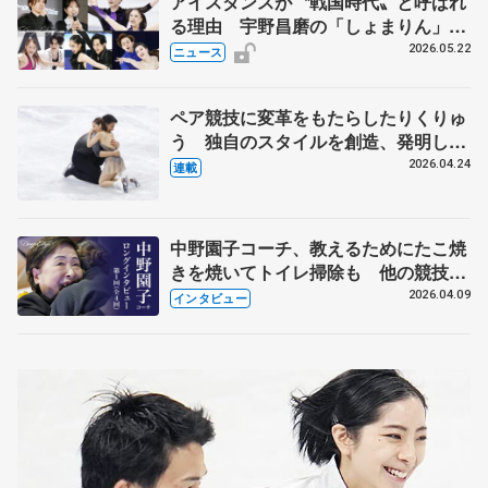
アイスダンスが〝戦国時代〟と呼ばれ
る理由 宇野昌磨の「しょまりん」ら
実力者が相次いで参戦 国内の競争激
2026.05.22
ニュース
化
ペア競技に変革をもたらしたりくりゅ
う 独自のスタイルを創造、発明した
【引退発表後②】
2026.04.24
連載
中野園子コーチ、教えるためにたこ焼
きを焼いてトイレ掃除も 他の競技に
も通用するという坂本花織の筋肉
2026.04.09
インタビュー