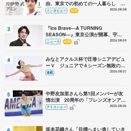
由、東京での初めての一人暮らし 注
目スケーターの「今」に迫る
2026.08.08
インタビュー
NEW
『Ice Brave―A TURNING
SEASON―』東京公演が開幕、宇野
昌磨の『Ice Brave』にかける思いを
2026.08.09
ニュース
NEW
知る記事 5選
みなとアクルス杯で圧巻シニアデビュ
ーＶ ジュニアで４シーズン無敗の島
田麻央
2026.08.07
連載
中野友加里さんら第1回メンバーが友
情出演 20周年の「フレンズオンアイ
ス」 宮本賢二さん、有川梨絵さん、
2026.08.06
アイスショー
田村岳斗さんも
坂本花織さん「目標へまい進していき