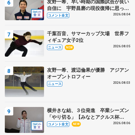
友野一希、早い時期の国際試合が良い
自信に 宇野昌磨の現役復帰に思って
いること 【アジアンオープントロフ
2026.08.04
コメント全文
ィーフリー】
千葉百音、サマーカップ欠場 世界フ
ィギュア女子2位
2026.08.05
ニュース
NEW
友野一希、渡辺倫果が優勝 アジアン
オープントロフィー
2026.08.03
ニュース
横井きな結、３位発進 卒業シーズン
「やり切る」【みなとアクルス杯
SP】
2026.08.06
コメント全文
NEW