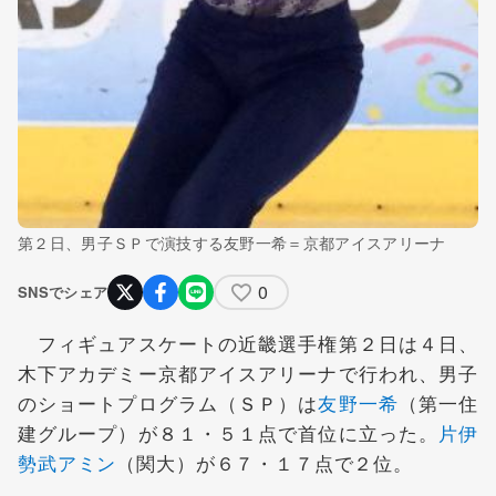
第２日、男子ＳＰで演技する友野一希＝京都アイスアリーナ
0
SNSでシェア
フィギュアスケートの近畿選手権第２日は４日、
木下アカデミー京都アイスアリーナで行われ、男子
のショートプログラム（ＳＰ）は
友野一希
（第一住
建グループ）が８１・５１点で首位に立った。
片伊
勢武アミン
（関大）が６７・１７点で２位。