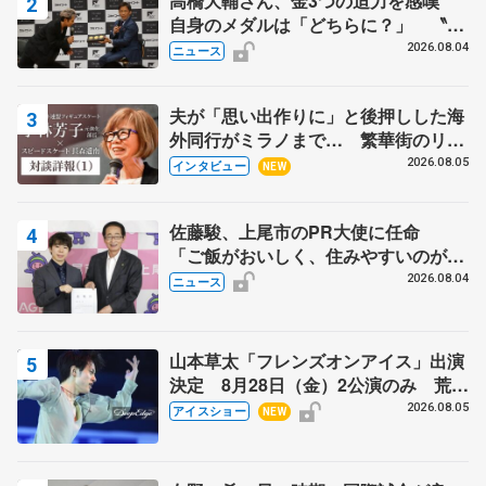
高橋大輔さん、金3つの迫力を感嘆
自身のメダルは「どちらに？」 〝リ
ス兄弟〟オリンピック3連覇の野村忠
2026.08.04
ニュース
宏さんと対談
夫が「思い出作りに」と後押しした海
外同行がミラノまで… 繁華街のリン
クでは不良のお兄さんも味方に 小林
2026.08.05
インタビュー
NEW
芳子さんが振り返るスケート人生
佐藤駿、上尾市のPR大使に任命
「ご飯がおいしく、住みやすいのが魅
力」
2026.08.04
ニュース
山本草太「フレンズオンアイス」出演
決定 8月28日（金）2公演のみ 荒川
静香さんプロデュース、20周年のアイ
2026.08.05
アイスショー
NEW
スショー