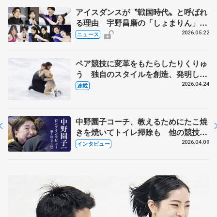
アイスダンスが〝戦国時代〟と呼ばれ
る理由 宇野昌磨の「しょまりん」ら
実力者が相次いで参戦 国内の競争激
2026.05.22
ニュース
化
ペア競技に変革をもたらしたりくりゅ
う 独自のスタイルを創造、発明した
【引退発表後②】
2026.04.24
連載
中野園子コーチ、教えるためにたこ焼
きを焼いてトイレ掃除も 他の競技に
も通用するという坂本花織の筋肉
2026.04.09
インタビュー