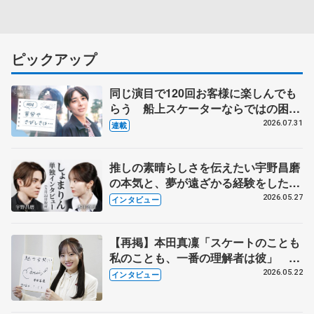
ピックアップ
同じ演目で120回お客様に楽しんでも
らう 船上スケーターならではの困難
とは 影響あったPIW前キャプテン松
2026.07.31
連載
永さんの存在
推しの素晴らしさを伝えたい宇野昌磨
の本気と、夢が遠ざかる経験をした本
田真凜の覚悟
2026.05.27
インタビュー
【再掲】本田真凜「スケートのことも
私のことも、一番の理解者は彼」 引
退時の単独インタビューで語った競技
2026.05.22
インタビュー
人生や家族、恋人、これからの夢…