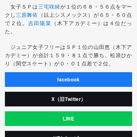
女子ＳＰは
三宅咲綺
が１位の６８・５６点をマー
クし
三原舞依
（以上シスメックス）が６５・６０点
で２位。
吉田陽菜
（木下アカデミー）は４位だっ
た。
ジュニア女子フリーはＳＰ１位の山田恵（木下ア
カデミー）が合計１５９・８１点で勝ち、松浪ひか
り（関空スケート）が０・０１点差で２位。
facebook
X（旧Twitter）
LINE