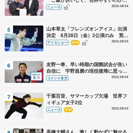
力」
2026.08.04
ニュース
山本草太「フレンズオンアイス」出演
決定 8月28日（金）2公演のみ 荒川
静香さんプロデュース、20周年のアイ
2026.08.05
アイスショー
NEW
スショー
友野一希、早い時期の国際試合が良い
自信に 宇野昌磨の現役復帰に思って
いること 【アジアンオープントロフ
2026.08.04
コメント全文
ィーフリー】
千葉百音、サマーカップ欠場 世界フ
ィギュア女子2位
2026.08.05
ニュース
NEW
高橋大輔さん、激しく動かずに魅せる