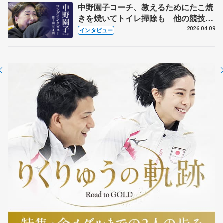
中野園子コーチ、教えるためにたこ焼
きを焼いてトイレ掃除も 他の競技に
も通用するという坂本花織の筋肉
2026.04.09
インタビュー