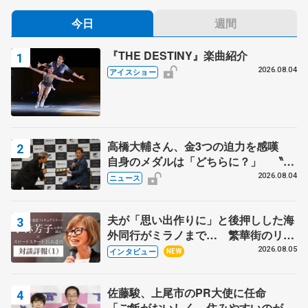
今日
週間
『THE DESTINY』楽曲紹介
2026.08.04
アイスショー
高橋大輔さん、金3つの迫力を感嘆
自身のメダルは「どちらに？」 〝リ
ス兄弟〟オリンピック3連覇の野村忠
2026.08.04
ニュース
宏さんと対談
夫が「思い出作りに」と後押しした海
外同行がミラノまで… 繁華街のリン
クでは不良のお兄さんも味方に 小林
2026.08.05
インタビュー
NEW
芳子さんが振り返るスケート人生
佐藤駿、上尾市のPR大使に任命
「ご飯がおいしく、住みやすいのが魅