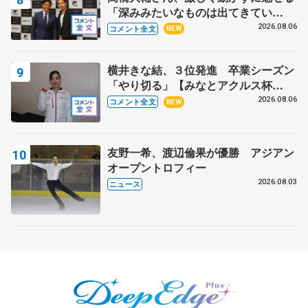
「深みみたいなものは出てきてい
る？」 〝兄さん〟と慕うレジェンド
2026.08.06
コメント全文
NEW
野村忠宏さんと和気あいあい
横井きな結、３位発進 卒業シーズン
「やり切る」【みなとアクルス杯
SP】
2026.08.06
コメント全文
NEW
友野一希、渡辺倫果が優勝 アジアン
オープントロフィー
2026.08.03
ニュース