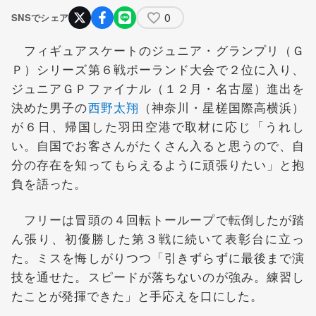
0
SNSでシェア
フィギュアスケートのジュニア・グランプリ（Ｇ
Ｐ）シリーズ第６戦ポーランド大会で２位に入り、
ジュニアＧＰファイナル（１２月・名古屋）進出を
決めた男子の
西野太翔
（神奈川・星槎国際高横浜）
が６日、帰国した羽田空港で取材に応じ「うれし
い。自国でお客さんがたくさん入ると思うので、自
分の存在を知ってもらえるように頑張りたい」と抱
負を語った。
フリーは冒頭の４回転トーループで転倒したが踏
ん張り、初優勝した第３戦に続いて表彰台に立っ
た。ミスを悔しがりつつ「引きずらずに最後まで演
技を通せた。スピードが落ちないのが強み。練習し
たことが発揮できた」と手応えを口にした。