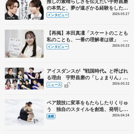
推しの素晴らしさを伝えたい宇野昌磨
の本気と、夢が遠ざかる経験をした本
田真凜の覚悟
2026.05.27
インタビュー
【再掲】本田真凜「スケートのことも
私のことも、一番の理解者は彼」 引
退時の単独インタビューで語った競技
2026.05.22
インタビュー
人生や家族、恋人、これからの夢…
アイスダンスが〝戦国時代〟と呼ばれ
る理由 宇野昌磨の「しょまりん」ら
実力者が相次いで参戦 国内の競争激
2026.05.22
ニュース
化
ペア競技に変革をもたらしたりくりゅ
う 独自のスタイルを創造、発明した
【引退発表後②】
2026.04.24
連載