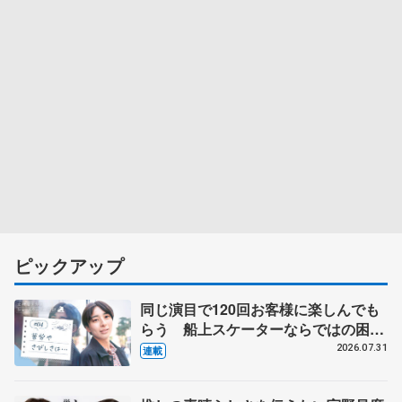
ピックアップ
同じ演目で120回お客様に楽しんでも
らう 船上スケーターならではの困難
とは 影響あったPIW前キャプテン松
2026.07.31
連載
永さんの存在