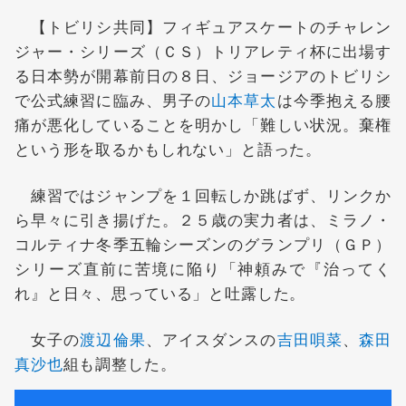
【トビリシ共同】フィギュアスケートのチャレン
ジャー・シリーズ（ＣＳ）トリアレティ杯に出場す
る日本勢が開幕前日の８日、ジョージアのトビリシ
で公式練習に臨み、男子の
山本草太
は今季抱える腰
痛が悪化していることを明かし「難しい状況。棄権
という形を取るかもしれない」と語った。
練習ではジャンプを１回転しか跳ばず、リンクか
ら早々に引き揚げた。２５歳の実力者は、ミラノ・
コルティナ冬季五輪シーズンのグランプリ（ＧＰ）
シリーズ直前に苦境に陥り「神頼みで『治ってく
れ』と日々、思っている」と吐露した。
女子の
渡辺倫果
、アイスダンスの
吉田唄菜
、
森田
真沙也
組も調整した。