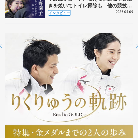
きを焼いてトイレ掃除も 他の競技に
も通用するという坂本花織の筋肉
2026.04.09
インタビュー