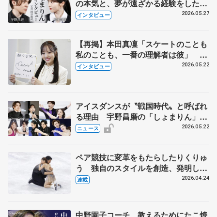
の本気と、夢が遠ざかる経験をした本
田真凜の覚悟
2026.05.27
インタビュー
【再掲】本田真凜「スケートのことも
私のことも、一番の理解者は彼」 引
退時の単独インタビューで語った競技
2026.05.22
インタビュー
人生や家族、恋人、これからの夢…
アイスダンスが〝戦国時代〟と呼ばれ
る理由 宇野昌磨の「しょまりん」ら
実力者が相次いで参戦 国内の競争激
2026.05.22
ニュース
化
ペア競技に変革をもたらしたりくりゅ
う 独自のスタイルを創造、発明した
【引退発表後②】
2026.04.24
連載
中野園子コーチ、教えるためにたこ焼