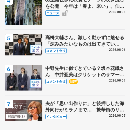
を公開 今年は「春よ、来い」、仙台
の瑞鳳殿
2026.08.06
ニュース
高橋大輔さん、激しく動かずに魅せる
「深みみたいなものは出てきてい
る？」 〝兄さん〟と慕うレジェンド
2026.08.06
コメント全文
野村忠宏さんと和気あいあい
中野先生に似てきている？坂本花織さ
ん 中井亜美はクリケットのサマーキ
ャンプに 島田麻央はたくさん試合に
2026.08.07
コメント全文
NEW
出て国際大会へ【文部科学省スポーツ
表彰式】
夫が「思い出作りに」と後押しした海
外同行がミラノまで… 繁華街のリン
クでは不良のお兄さんも味方に 小林
2026.08.05
インタビュー
芳子さんが振り返るスケート人生