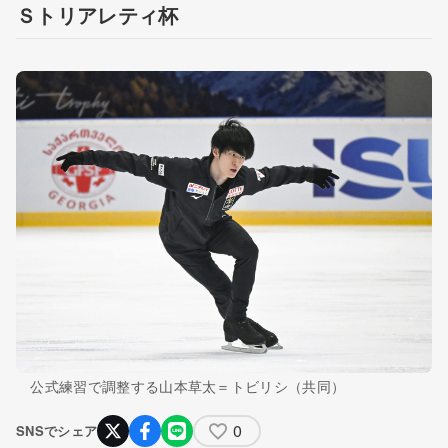
Ｓトリアレティ杯
公式練習で調整する山本草太＝トビリシ（共同）
0
SNSでシェア