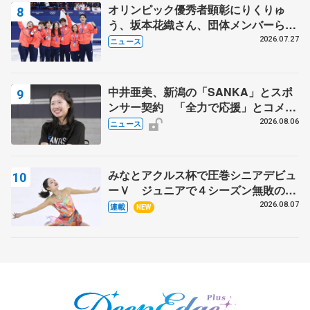
オリンピック優秀者顕彰にりくりゅ
う、坂本花織さん、団体メンバーら
8月7日に文科省が表彰式、ブルーノ・
2026.07.27
ニュース
マルコット、中野園子らコーチも
中井亜美、新潟の「SANKA」とスポ
ンサー契約 「全力で応援」とコメン
ト
2026.08.06
ニュース
みなとアクルス杯で圧巻シニアデビュ
ーＶ ジュニアで４シーズン無敗の島
田麻央
2026.08.07
連載
NEW