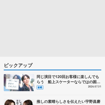
ピックアップ
同じ演目で120回お客様に楽しんでも
らう 船上スケーターならではの困難
とは 影響あったPIW前キャプテン松
2026.07.31
連載
永さんの存在
推しの素晴らしさを伝えたい宇野昌磨