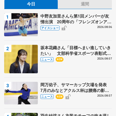
今日
週間
中野友加里さんら第1回メンバーが友
情出演 20周年の「フレンズオンアイ
ス」 宮本賢二さん、有川梨絵さん、
2026.08.06
アイスショー
田村岳斗さんも
坂本花織さん「目標へまい進していき
たい」 文部科学省スポーツ表彰式で
代表謝辞
2026.08.07
ニュース
NEW
岡万佑子、サマーカップ欠場を発表
7月のみなとアクルス杯は腰痛の影響
で
2026.08.07
ニュース
NEW
羽生結弦さん衣装モチーフの吹き流し