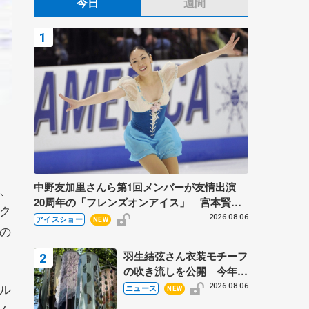
今日
週間
中野友加里さんら第1回メンバーが友情出演
、
20周年の「フレンズオンアイス」 宮本賢二
ク
さん、有川梨絵さん、田村岳斗さんも
2026.08.06
アイスショー
NEW
の
羽生結弦さん衣装モチーフ
の吹き流しを公開 今年は
「春よ、来い」、仙台の瑞
ル
2026.08.06
ニュース
NEW
鳳殿