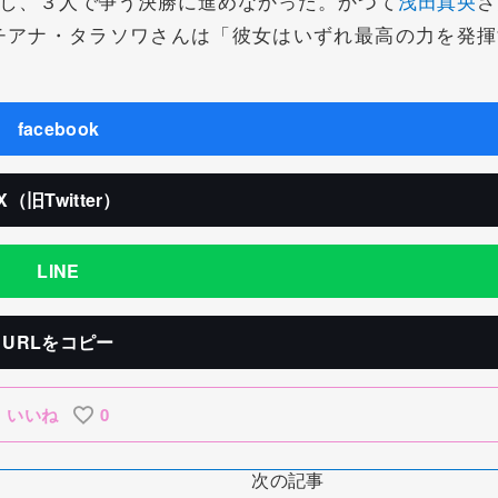
し、３人で争う決勝に進めなかった。かつて
浅田真央
さ
チアナ・タラソワさんは「彼女はいずれ最高の力を発揮
facebook
X（旧Twitter）
LINE
URLをコピー
いいね
0
次の記事