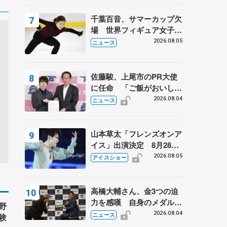
は不良のお兄さんも味方
に 小林芳子さんが振り返
千葉百音、サマーカップ欠
るスケート人生
場 世界フィギュア女子2
位
2026.08.05
ニュース
佐藤駿、上尾市のPR大使
に任命 「ご飯がおいし
く、住みやすいのが魅力」
2026.08.04
ニュース
山本草太「フレンズオンア
イス」出演決定 8月28日
（金）2公演のみ 荒川静
2026.08.05
アイスショー
香さんプロデュース、20
周年のアイスショー
高橋大輔さん、金3つの迫
力を感嘆 自身のメダルは
野
「どちらに？」 〝リス兄
2026.08.04
ニュース
験
弟〟オリンピック3連覇の