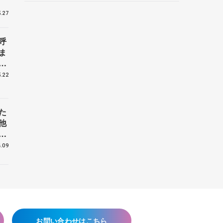
野村忠宏さんと対談
.27
呼
ま
戦
.22
た
他
花
.09
お問い合わせはこちら