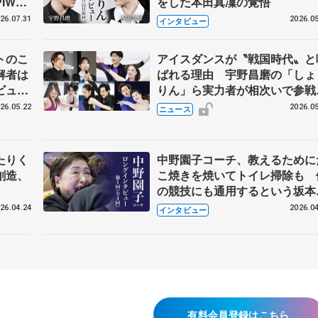
IW前
をした本田真凜の覚悟
26.07.31
2026.05
インタビュー
トのこ
アイスダンスが〝戦国時代〟と
解者は
ばれる理由 宇野昌磨の「しょ
ビュー
りん」ら実力者が相次いで参
恋人、
国内の競争激化
26.05.22
2026.05
ニュース
たりく
中野園子コーチ、教えるために
創造、
こ焼きを焼いてトイレ掃除も 
の競技にも通用するという坂本
織の筋肉
26.04.24
2026.04
インタビュー
有料会員登録はこちら