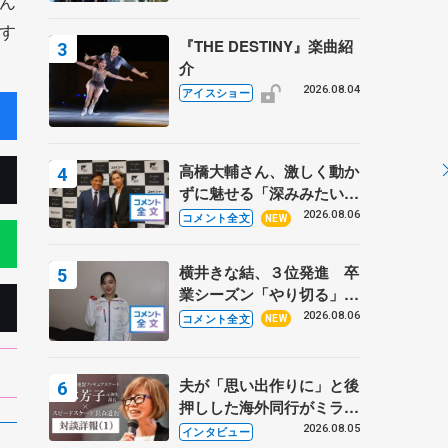
ん
す
『THE DESTINY』楽曲紹
介
2026.08.04
アイスショー
高橋大輔さん、激しく動か
ずに魅せる「深みみたいな
ものは出てきている？」
2026.08.06
コメント全文
NEW
〝兄さん〟と慕うレジェン
ド野村忠宏さんと和気あい
横井きな結、３位発進 卒
あい
業シーズン「やり切る」
【みなとアクルス杯SP】
2026.08.06
コメント全文
NEW
夫が「思い出作りに」と後
押しした海外同行がミラノ
まで… 繁華街のリンクで
2026.08.05
インタビュー