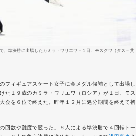
で、準決勝に出場したカミラ・ワリエワ＝１日、モスクワ（タス＝共
のフィギュアスケート女子に金メダル候補として出場し
けた１９歳のカミラ・ワリエワ（ロシア）が１日、モス
大会を６位で終えた。昨年１２月に処分期間を終えて初
の回数や難度で競った。６人による準決勝で４回転トー