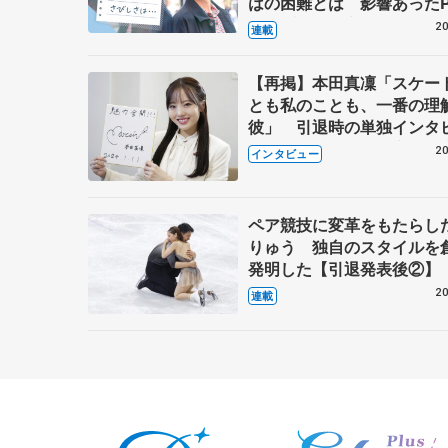
はの困難とは 影響あったP
キャプテン松永さんの存在
20
連載
【再掲】本田真凜「スケー
とも私のことも、一番の理
彼」 引退時の単独インタ
で語った競技人生や家族、
20
インタビュー
これからの夢…
ペア競技に変革をもたらし
りゅう 独自のスタイルを
発明した【引退発表後②】
20
連載