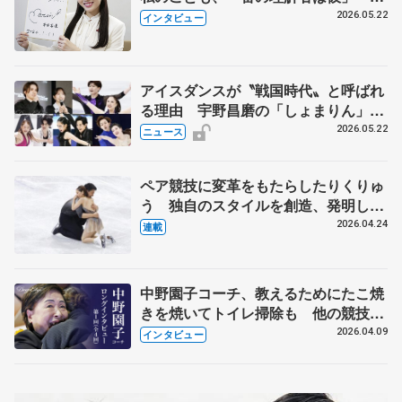
退時の単独インタビューで語った競技
2026.05.22
インタビュー
人生や家族、恋人、これからの夢…
アイスダンスが〝戦国時代〟と呼ばれ
る理由 宇野昌磨の「しょまりん」ら
実力者が相次いで参戦 国内の競争激
2026.05.22
ニュース
化
ペア競技に変革をもたらしたりくりゅ
う 独自のスタイルを創造、発明した
【引退発表後②】
2026.04.24
連載
中野園子コーチ、教えるためにたこ焼
きを焼いてトイレ掃除も 他の競技に
も通用するという坂本花織の筋肉
2026.04.09
インタビュー