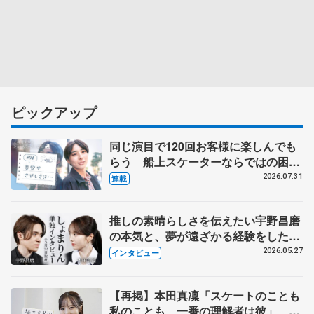
ピックアップ
同じ演目で120回お客様に楽しんでも
らう 船上スケーターならではの困難
とは 影響あったPIW前キャプテン松
2026.07.31
連載
永さんの存在
推しの素晴らしさを伝えたい宇野昌磨
の本気と、夢が遠ざかる経験をした本
田真凜の覚悟
2026.05.27
インタビュー
【再掲】本田真凜「スケートのことも
私のことも、一番の理解者は彼」 引