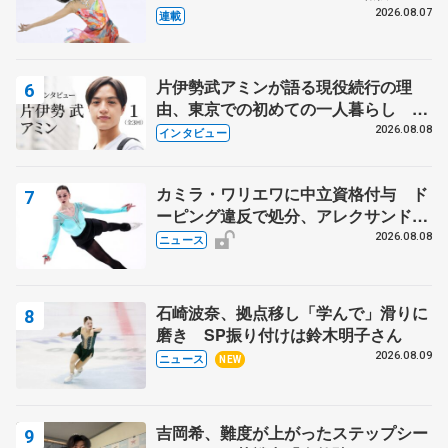
田麻央
2026.08.07
連載
片伊勢武アミンが語る現役続行の理
由、東京での初めての一人暮らし 注
目スケーターの「今」に迫る
2026.08.08
インタビュー
カミラ・ワリエワに中立資格付与 ド
ーピング違反で処分、アレクサンド
ラ・イグナトワも
2026.08.08
ニュース
石崎波奈、拠点移し「学んで」滑りに
磨き SP振り付けは鈴木明子さん
2026.08.09
ニュース
NEW
吉岡希、難度が上がったステップシー