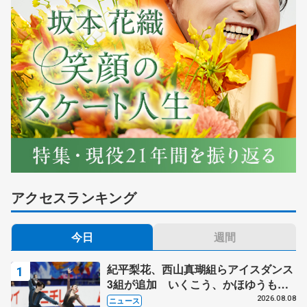
アクセスランキング
今日
週間
紀平梨花、西山真瑚組らアイスダンス
3組が追加 いくこう、かほゆうも、
木下グループ杯
2026.08.08
ニュース