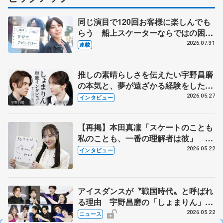
同じ演目で120回お客様に楽しんでも
らう 船上スケーターならではの困難
とは 影響あったPIW前キャプテン松
2026.07.31
連載
永さんの存在
推しの素晴らしさを伝えたい宇野昌磨
の本気と、夢が遠ざかる経験をした本
田真凜の覚悟
2026.05.27
インタビュー
【再掲】本田真凜「スケートのことも
私のことも、一番の理解者は彼」 引
退時の単独インタビューで語った競技
2026.05.22
インタビュー
人生や家族、恋人、これからの夢…
アイスダンスが〝戦国時代〟と呼ばれ
る理由 宇野昌磨の「しょまりん」ら
実力者が相次いで参戦 国内の競争激
2026.05.22
ニュース