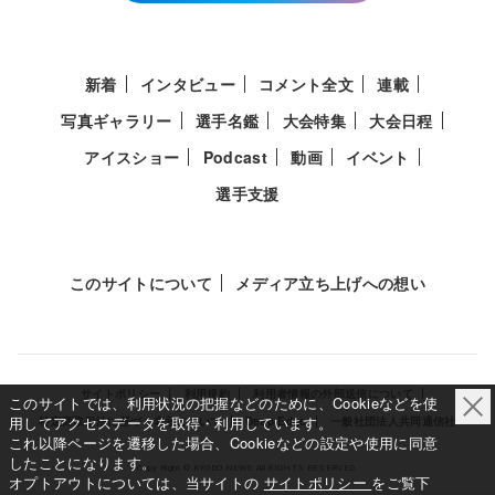
新着
インタビュー
コメント全文
連載
写真ギャラリー
選手名鑑
大会特集
大会日程
アイスショー
Podcast
動画
イベント
選手支援
このサイトについて
メディア立ち上げへの想い
サイトポリシー
利用規約
利用者情報の外部送信について
このサイトでは、利用状況の把握などのために、Cookieなどを使
用してアクセスデータを取得・利用しています。
特定商取引法に基づく表示について
Deep Edge
一般社団法人共同通信社
これ以降ページを遷移した場合、Cookieなどの設定や使用に同意
したことになります。
Copy Right © KYODO NEWS All RIGHTS RESERVED.
オプトアウトについては、当サイトの
サイトポリシー
をご覧下