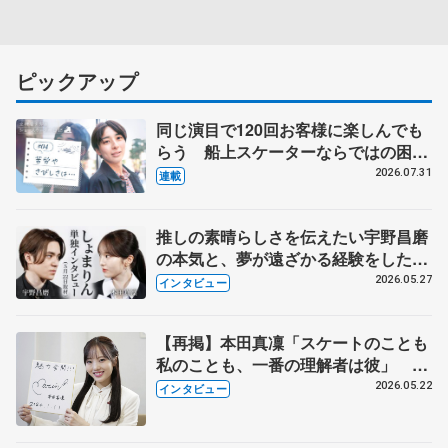
ピックアップ
同じ演目で120回お客様に楽しんでも
らう 船上スケーターならではの困難
とは 影響あったPIW前キャプテン松
2026.07.31
連載
永さんの存在
推しの素晴らしさを伝えたい宇野昌磨
の本気と、夢が遠ざかる経験をした本
田真凜の覚悟
2026.05.27
インタビュー
【再掲】本田真凜「スケートのことも
私のことも、一番の理解者は彼」 引
退時の単独インタビューで語った競技
2026.05.22
インタビュー
人生や家族、恋人、これからの夢…