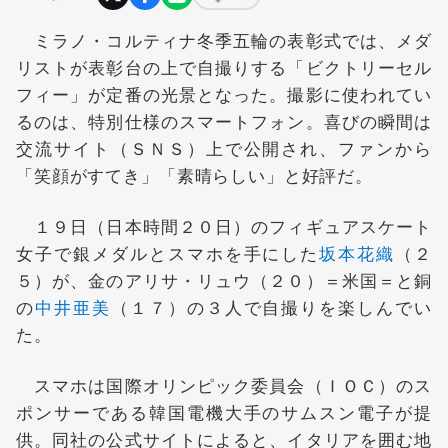
ミラノ・コルティナ冬季五輪の表彰式では、メダ
リストが表彰台の上で自撮りする「ビクトリーセル
フィー」が定番の光景となった。撮影に使われてい
るのは、特別仕様のスマートフォン。喜びの瞬間は
交流サイト（ＳＮＳ）上で公開され、ファンから
「笑顔がすてき」「素晴らしい」と好評だ。
１９日（日本時間２０日）のフィギュアスケート
女子で銀メダルとスマホを手にした
坂本花織
（２
５）が、金のアリサ・リュウ（２０）＝米国＝と銅
の
中井亜美
（１７）の３人で自撮りを楽しんでい
た。
スマホは国際オリンピック委員会（ＩＯＣ）のス
ポンサーである韓国電機大手のサムスン電子が提
供。同社の公式サイトによると、イタリアを囲む地