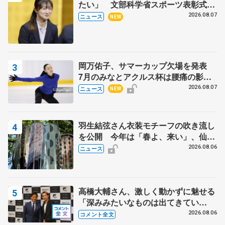
たい」 文部科学省スポーツ表彰式で
代表謝辞
2026.08.07
ニュース
NEW
岡万佑子、サマーカップ欠場を発表
7月のみなとアクルス杯は腰痛の影響
で
2026.08.07
ニュース
NEW
羽生結弦さん衣装モチーフの吹き流し
を公開 今年は「春よ、来い」、仙台
の瑞鳳殿
2026.08.06
ニュース
高橋大輔さん、激しく動かずに魅せる
「深みみたいなものは出てきてい
る？」 〝兄さん〟と慕うレジェンド
2026.08.06
コメント全文
野村忠宏さんと和気あいあい