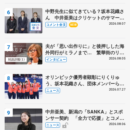
中野先生に似てきている？坂本花織さ
ん 中井亜美はクリケットのサマーキ
ャンプに 島田麻央はたくさん試合に
2026.08.07
コメント全文
NEW
出て国際大会へ【文部科学省スポーツ
表彰式】
夫が「思い出作りに」と後押しした海
外同行がミラノまで… 繁華街のリン
クでは不良のお兄さんも味方に 小林
2026.08.05
インタビュー
芳子さんが振り返るスケート人生
オリンピック優秀者顕彰にりくりゅ
う、坂本花織さん、団体メンバーら
8月7日に文科省が表彰式、ブルーノ・
2026.07.27
ニュース
マルコット、中野園子らコーチも
中井亜美、新潟の「SANKA」とスポ
ンサー契約 「全力で応援」とコメン
ト
2026.08.06
ニュース