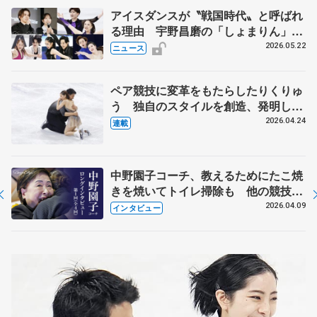
アイスダンスが〝戦国時代〟と呼ばれ
る理由 宇野昌磨の「しょまりん」ら
実力者が相次いで参戦 国内の競争激
2026.05.22
ニュース
化
ペア競技に変革をもたらしたりくりゅ
う 独自のスタイルを創造、発明した
【引退発表後②】
2026.04.24
連載
中野園子コーチ、教えるためにたこ焼
きを焼いてトイレ掃除も 他の競技に
も通用するという坂本花織の筋肉
2026.04.09
インタビュー