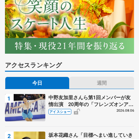
アクセスランキング
今日
週間
中野友加里さんら第1回メンバーが友
情出演 20周年の「フレンズオンアイ
ス」 宮本賢二さん、有川梨絵さん、
2026.08.06
アイスショー
田村岳斗さんも
坂本花織さん「目標へまい進していき