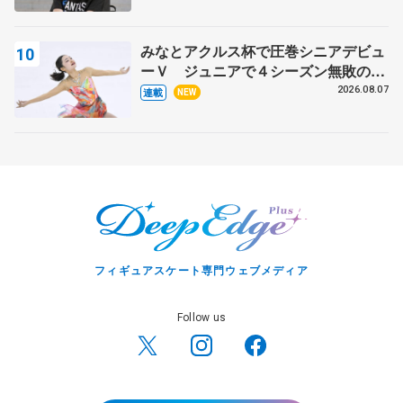
みなとアクルス杯で圧巻シニアデビュ
ーＶ ジュニアで４シーズン無敗の島
田麻央
2026.08.07
連載
NEW
フィギュアスケート専門ウェブメディア
Follow us