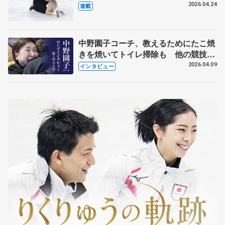
【引退発表後②】
2026.04.24
連載
中野園子コーチ、教えるためにたこ焼
きを焼いてトイレ掃除も 他の競技に
も通用するという坂本花織の筋肉
2026.04.09
インタビュー