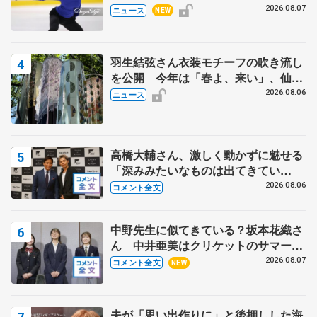
で
2026.08.07
ニュース
NEW
羽生結弦さん衣装モチーフの吹き流し
を公開 今年は「春よ、来い」、仙台
の瑞鳳殿
2026.08.06
ニュース
高橋大輔さん、激しく動かずに魅せる
「深みみたいなものは出てきてい
る？」 〝兄さん〟と慕うレジェンド
2026.08.06
コメント全文
野村忠宏さんと和気あいあい
中野先生に似てきている？坂本花織さ
ん 中井亜美はクリケットのサマーキ
ャンプに 島田麻央はたくさん試合に
2026.08.07
コメント全文
NEW
出て国際大会へ【文部科学省スポーツ
表彰式】
夫が「思い出作りに」と後押しした海