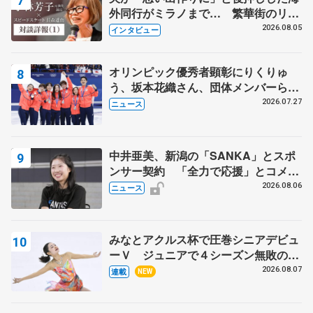
外同行がミラノまで… 繁華街のリン
クでは不良のお兄さんも味方に 小林
2026.08.05
インタビュー
芳子さんが振り返るスケート人生
オリンピック優秀者顕彰にりくりゅ
う、坂本花織さん、団体メンバーら
8月7日に文科省が表彰式、ブルーノ・
2026.07.27
ニュース
マルコット、中野園子らコーチも
中井亜美、新潟の「SANKA」とスポ
ンサー契約 「全力で応援」とコメン
ト
2026.08.06
ニュース
みなとアクルス杯で圧巻シニアデビュ
ーＶ ジュニアで４シーズン無敗の島
田麻央
2026.08.07
連載
NEW