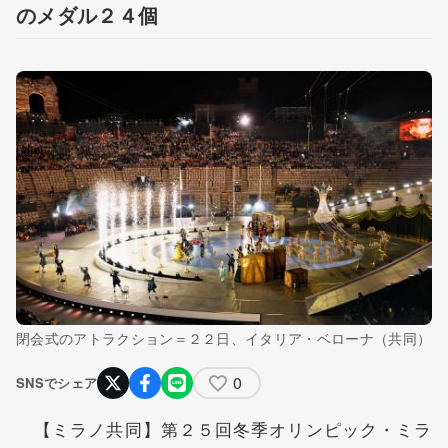
のメダル２４個
閉会式のアトラクション＝２２日、イタリア・ベローナ（共同）
0
SNSでシェア
【ミラノ共同】第２５回冬季オリンピック・ミラ