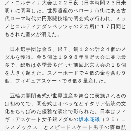
ノ・コルティナ大会は２２日夜（日本時間２３日未
明）に閉幕した。世界遺産のベローナ市街にある古
代ローマ時代の円形闘技場で閉会式が行われ、ミラ
ノとコルティナダンペッツォの２カ所に１７日間と
もされた聖火が消えた。
日本選手団は金５、銀７、銅１２の計２４個のメ
ダルを獲得。金５個は１９９８年長野大会に並ぶ最
多で、総数は冬季最多だった前回北京大会の１８個
を大きく超えた。スノーボードで４個の金を含む９
個、フィギュアスケートで６個を量産した。
五輪の開閉会式が世界遺産を舞台に実施されるの
は初めてで、閉会式はオペラなどイタリア伝統の文
化をちりばめた優雅な演出で彩られた。日本はフィ
ギュアスケート女子銀メダルの
坂本花織
（２５）＝
シスメックス＝とスピードスケート男子の森重航