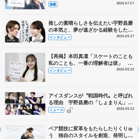
とは 影響あったPIW前キャプテン松
2026.07.31
連載
永さんの存在
推しの素晴らしさを伝えたい宇野昌磨
の本気と、夢が遠ざかる経験をした本
田真凜の覚悟
2026.05.27
インタビュー
【再掲】本田真凜「スケートのことも
私のことも、一番の理解者は彼」 引
退時の単独インタビューで語った競技
2026.05.22
インタビュー
人生や家族、恋人、これからの夢…
アイスダンスが〝戦国時代〟と呼ばれ
る理由 宇野昌磨の「しょまりん」ら
実力者が相次いで参戦 国内の競争激
2026.05.22
ニュース
化
ペア競技に変革をもたらしたりくりゅ
う 独自のスタイルを創造、発明した