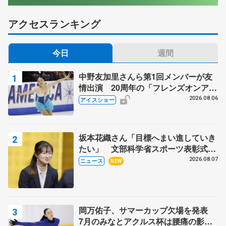
アクセスランキング
今日
週間
中野友加里さんら第1回メンバーが友
情出演 20周年の「フレンズオンアイ
ス」 宮本賢二さん、有川梨絵さん、
2026.08.06
アイスショー
田村岳斗さんも
坂本花織さん「目標へまい進していき
たい」 文部科学省スポーツ表彰式で
代表謝辞
2026.08.07
ニュース
NEW
岡万佑子、サマーカップ欠場を発表
7月のみなとアクルス杯は腰痛の影響