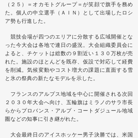
（２５）＝オカモトグループ＝が笑顔で旗手を務め
た。個人の中立選手（ＡＩＮ）として出場したロシ
ア勢も行進した。
競技会場が四つのエリアに分散する広域開催とな
った今大会は各地で連日の盛況。大会組織委員会に
よると、チケットは総数の９割近い１３０万枚が売
れた。施設のほとんどを既存、仮設で対応して経費
を削減。気候変動やコスト増大の課題に直面する雪
と氷の祭典の新たなモデルを示した。
フランスのアルプス地域を中心に開催される次回
２０３０年大会へ向け、五輪旗はミラノのサラ市長
らからプロバンス・アルプ・コートダジュール地域
圏などの知事に引き継がれた。
大会最終日のアイスホッケー男子決勝では、米国