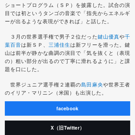
ショートプログラム（ＳＰ）を披露した。試合の演
目では初というタンゴの音楽で「指先からエネルギ
ーが出るような表現ができれば」と話した。
３月の世界選手権で男子２位だった
鍵山優真
や
千
葉百音
は新ＳＰ、
三浦佳生
は新フリーを滑った。鍵
山は前半が静かな曲調の演目で「気を抜くと（表現
の）粗い部分が出るので丁寧に滑れるように」と課
題を口にした。
世界ジュニア選手権２連覇の
島田麻央
や世界王者
のイリア・マリニン（米国）も出演した。
facebook
X（旧Twitter）