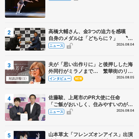
高橋大輔さん、金3つの迫力を感嘆
自身のメダルは「どちらに？」 〝リ
ス兄弟〟オリンピック3連覇の野村忠
2026.08.04
ニュース
宏さんと対談
夫が「思い出作りに」と後押しした海
外同行がミラノまで… 繁華街のリン
クでは不良のお兄さんも味方に 小林
2026.08.05
インタビュー
NEW
芳子さんが振り返るスケート人生
佐藤駿、上尾市のPR大使に任命
「ご飯がおいしく、住みやすいのが魅
力」
2026.08.04
ニュース
山本草太「フレンズオンアイス」出演