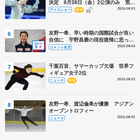
決定 8月28日（金）2公演のみ 荒川
静香さんプロデュース、20周年のアイ
2026.08.05
アイスショー
NEW
スショー
友野一希、早い時期の国際試合が良い
自信に 宇野昌磨の現役復帰に思って
いること 【アジアンオープントロフ
2026.08.04
コメント全文
ィーフリー後】
千葉百音、サマーカップ欠場 世界フ
ィギュア女子2位
2026.08.05
ニュース
NEW
友野一希、渡辺倫果が優勝 アジアン
オープントロフィー
2026.08.03
ニュース