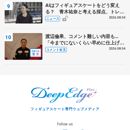
AIはフィギュアスケートをどう変え
る？ 青木祐奈と考える採点、トレー
ニングの未来
2026.08.04
ニュース
渡辺倫果、コメント難しい内容も...
「今までにないくらい早めに仕上げら
れている」 【アジアンオープントロ
2026.08.04
コメント全文
フィー女子フリー】
フィギュアスケート専門ウェブメディア
Follow us