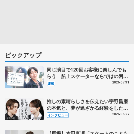
ピックアップ
同じ演目で120回お客様に楽しんでも
らう 船上スケーターならではの困難
とは 影響あったPIW前キャプテン松
2026.07.31
連載
永さんの存在
推しの素晴らしさを伝えたい宇野昌磨
の本気と、夢が遠ざかる経験をした本
田真凜の覚悟
2026.05.27
インタビュー
【再掲】本田真凜「スケートのことも