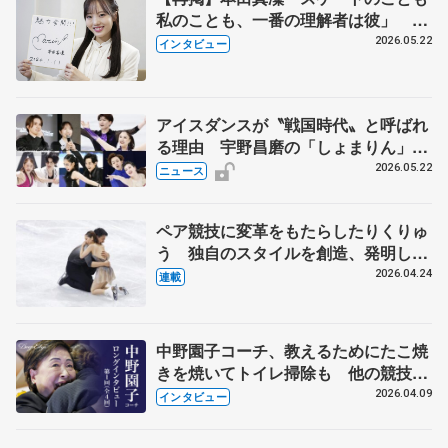
私のことも、一番の理解者は彼」 引
退時の単独インタビューで語った競技
2026.05.22
インタビュー
人生や家族、恋人、これからの夢…
アイスダンスが〝戦国時代〟と呼ばれ
る理由 宇野昌磨の「しょまりん」ら
実力者が相次いで参戦 国内の競争激
2026.05.22
ニュース
化
ペア競技に変革をもたらしたりくりゅ
う 独自のスタイルを創造、発明した
【引退発表後②】
2026.04.24
連載
中野園子コーチ、教えるためにたこ焼
きを焼いてトイレ掃除も 他の競技に
も通用するという坂本花織の筋肉
2026.04.09
インタビュー